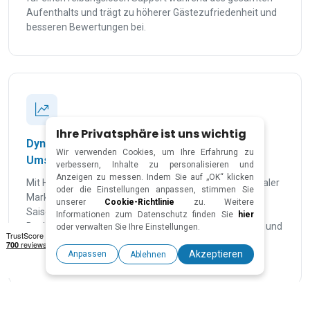
Aufenthalts und trägt zu höherer Gästezufriedenheit und
besseren Bewertungen bei.
Ihre Privatsphäre ist uns wichtig
Dynamische Preisgestaltung &
Wir verwenden Cookies, um Ihre Erfahrung zu
Umsatzoptimierung
verbessern, Inhalte zu personalisieren und
Anzeigen zu messen. Indem Sie auf „OK“ klicken
Mit Hilfe fortschrittlicher Preisgestaltungstools und lokaler
oder die Einstellungen anpassen, stimmen Sie
Marktkenntnisse passen wir Ihre Preise basierend auf
unserer
Cookie-Richtlinie
zu. Weitere
Saisonalität, regionaler Nachfrage und aktuellen
Informationen zum Datenschutz finden Sie
hier
Buchungstrends in ganz Slowenien an, um Auslastung und
oder verwalten Sie Ihre Einstellungen.
Mieteinnahmen zu maximieren.
Akzeptieren
Anpassen
Ablehnen