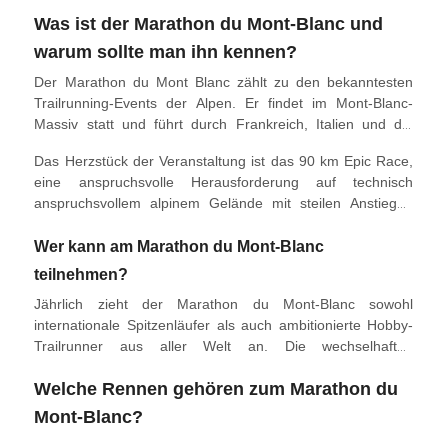
Was ist der Marathon du Mont-Blanc und
warum sollte man ihn kennen?
Der Marathon du Mont Blanc zählt zu den bekanntesten
Trailrunning-Events der Alpen. Er findet im Mont-Blanc-
Massiv statt und führt durch Frankreich, Italien und die
Schweiz. Das Event bietet mehrere Rennen, die sich an
Das Herzstück der Veranstaltung ist das 90 km Epic Race,
unterschiedliche Leistungsniveaus und Erfahrungsstufen
eine anspruchsvolle Herausforderung auf technisch
richten.
anspruchsvollem alpinem Gelände mit steilen Anstiegen
und Abfahrten. Ergänzt wird das Programm durch kürzere
Distanzen wie den Cross du Mont-Blanc (23 km) oder den
Wer kann am Marathon du Mont-Blanc
Mont-Blanc 10 km, die eine breite Teilnahme ermöglichen.
teilnehmen?
Jährlich zieht der Marathon du Mont-Blanc sowohl
internationale Spitzenläufer als auch ambitionierte Hobby-
Trailrunner aus aller Welt an. Die wechselhaften
Wetterbedingungen im Hochgebirge stellen eine zusätzliche
Welche Rennen gehören zum Marathon du
Herausforderung dar. Dennoch ist das Event
bemerkenswert zugänglich: Einige Wettbewerbe stehen
Mont-Blanc?
bereits ab 7 Jahren offen und sprechen somit ein breites