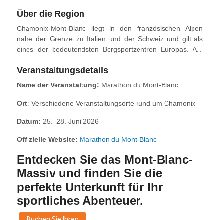
Über die Region
Chamonix-Mont-Blanc liegt in den französischen Alpen
nahe der Grenze zu Italien und der Schweiz und gilt als
eines der bedeutendsten Bergsportzentren Europas. Am
Fuße des Mont Blanc, dem höchsten Gipfel des Kontinents,
Veranstaltungsdetails
bietet die Region ganzjährig Outdoor-Aktivitäten wie
Trailrunning, Bergsteigen, Wandern und Wintersport. Das
Name der Veranstaltung:
Marathon du Mont-Blanc
Ortszentrum verbindet alpine Tradition mit moderner
Infrastruktur und macht Chamonix zu einem idealen
Ort:
Verschiedene Veranstaltungsorte rund um Chamonix
Austragungsort für internationale Sportevents.
Datum:
25.–28. Juni 2026
Offizielle Website:
Marathon du Mont-Blanc
Entdecken Sie das Mont-Blanc-
Massiv und finden Sie die
perfekte Unterkunft für Ihr
sportliches Abenteuer.
Buchen Sie Ihren