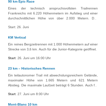
Publikum an.
90 km Epic Race
Eines der technisch anspruchsvollsten Trailrennen
Frankreichs mit 6.220 Höhenmetern im Aufstieg und einer
durchschnittlichen Höhe von über 2.000 Metern. Das
Rennen mit einer Zeitbegrenzung von 24 Stunden startet
Start: 26. Juni
im Morgengrauen am Mont Blanc, führt über den Emosson-
Staudamm in der Schweiz, entlang der Mer de Glace
KM Vertical
unterhalb der Aiguille du Midi und endet in der abendlichen
Atmosphäre von Chamonix.
Ein reines Bergzeitrennen mit 1.000 Höhenmetern auf einer
Strecke von 3,6 km. Auch für die Junior-Kategorie geöffnet.
Start
: 26. Juni um 16:00 Uhr
23 km – Historisches Rennen
Ein teilautonomer Trail mit abwechslungsreichem Gelände,
maximaler Höhe von 1.665 Metern und 621 Metern
Abstieg. Die maximale Laufzeit beträgt 6 Stunden. Auch für
die Kategorie Espoir geöffnet.
Start
: 27. Juni um 8:00 Uhr
Mont-Blanc 10 km