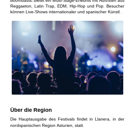
Boombastic bietet ein
Multi-Stage-Erlebnis
mit Auftritten aus
Veranstaltung 2026 mit dem Titel
„The Last Dance“
wird ein
Reggaeton, Latin Trap, EDM, Hip-Hop und Pop
. Besucher
symbolischer Abschied sein, bevor sich das Festival
können Live-Shows internationaler und spanischer Künstler,
international weiterentwickelt.
spektakuläre Bühnenproduktionen, VIP-Bereiche sowie
zahlreiche Food- und Drink-Angebote genießen.
Über die Region
Die Hauptausgabe des Festivals findet in Llanera, in der
nordspanischen Region Asturien, statt.