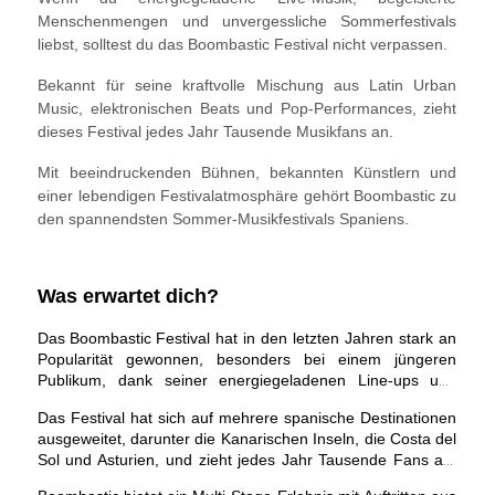
Menschenmengen und unvergessliche Sommerfestivals
liebst, solltest du das Boombastic Festival nicht verpassen.
Bekannt für seine kraftvolle Mischung aus Latin Urban
Music, elektronischen Beats und Pop-Performances, zieht
dieses Festival jedes Jahr Tausende Musikfans an.
Mit beeindruckenden Bühnen, bekannten Künstlern und
einer lebendigen Festivalatmosphäre gehört Boombastic zu
den spannendsten Sommer-Musikfestivals Spaniens.
Was erwartet dich?
Das
Boombastic Festival
hat in den letzten Jahren stark an
Popularität gewonnen, besonders bei einem jüngeren
Publikum, dank seiner energiegeladenen Line-ups und
modernen Urban-Musikstile.
Das Festival hat sich auf mehrere spanische Destinationen
ausgeweitet, darunter
die Kanarischen Inseln, die Costa del
Sol und Asturien
, und zieht jedes Jahr Tausende Fans an.
Die Ausgabe in
Asturien
ist besonders bedeutend: Die