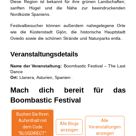
Diese Region ist bekannt für ihre grünen Landschaften,
sanften Hügel und die Nähe zur beeindruckenden
Nordküste Spaniens.
Festivalbesucher können außerdem nahegelegene Orte
wie die Küstenstadt Gijón, die historische Hauptstadt
Oviedo sowie die schönen Strände und Naturparks entlang
der Kantabrischen Küste entdecken.
Veranstaltungsdetails
Name der Veranstaltung:
 Boombastic Festival – The Last 
Dance
Ort:
 Llanera, Asturien, Spanien
Datum:
 16.–18. Juli 2026
Mach dich bereit für das 
Offizielle Website:
Boombastic Festival
Boombastic Festival
Buchen Sie Ihren
Aufenthalt mit
Alle
Alle Blogs
dem Code
Veranstaltungen
anzeigen
“BLOGDIRECT”:
anzeigen