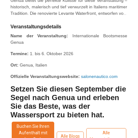
Genua bietet die perfekte Kulisse für diese Veranstaltung –
historisch, malerisch und tief verwurzelt in Italiens maritimer
Tradition. Die renovierte Levante Waterfront, entworfen vom
Architekten Renzo Piano, verbindet modernes Design mit
dem Charme der Küste. Abseits des Messegeländes
Veranstaltungsdetails
können Besucher die Altstadt erkunden, die ligurische
Name der Veranstaltung:
Internationale Bootsmesse
Küche genießen und am Meer entspannen.
Genua
Termine:
1. bis 6. Oktober 2026
Ort:
Genua, Italien
Offizielle Veranstaltungswebsite:
salonenautico.com
Setzen Sie diesen September die
Segel nach Genua und erleben
Sie das Beste, was der
Wassersport zu bieten hat.
Buchen Sie Ihren
Aufenthalt mit
Alle
Alle Blogs