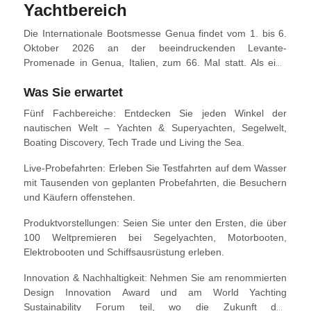
Yachtbereich
Die Internationale Bootsmesse Genua findet vom 1. bis 6.
Oktober 2026 an der beeindruckenden Levante-
Promenade in Genua, Italien, zum 66. Mal statt. Als eine
der weltweit führenden Veranstaltungen der
Was Sie erwartet
Schifffahrtsbranche vereint sie über 1.000 Aussteller und
mehr als 1.100 Boote zu Land und zu Wasser. Mit über
Fünf Fachbereiche: Entdecken Sie jeden Winkel der
220.000 Quadratmetern Ausstellungsfläche, davon 85 % im
nautischen Welt – Yachten & Superyachten, Segelwelt,
Freien.
Boating Discovery, Tech Trade und Living the Sea.
Live-Probefahrten: Erleben Sie Testfahrten auf dem Wasser
mit Tausenden von geplanten Probefahrten, die Besuchern
und Käufern offenstehen.
Produktvorstellungen: Seien Sie unter den Ersten, die über
100 Weltpremieren bei Segelyachten, Motorbooten,
Elektrobooten und Schiffsausrüstung erleben.
Innovation & Nachhaltigkeit: Nehmen Sie am renommierten
Design Innovation Award und am World Yachting
Sustainability Forum teil, wo die Zukunft des