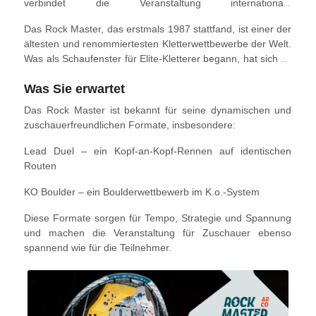
verbindet die Veranstaltung internationale
Kletterwettkämpfe mit Workshops, Aktivitäten und
Das Rock Master, das erstmals 1987 stattfand, ist einer der
Unterhaltung für alle Altersgruppen.
ältesten und renommiertesten Kletterwettbewerbe der Welt.
Was als Schaufenster für Elite-Kletterer begann, hat sich zu
einem umfassenden Festival entwickelt, das die
Was Sie erwartet
Kletterkultur und den Outdoor-Lifestyle von Garda Trentino
feiert.
Das Rock Master ist bekannt für seine dynamischen und
zuschauerfreundlichen Formate, insbesondere:
Lead Duel – ein Kopf-an-Kopf-Rennen auf identischen
Routen
KO Boulder – ein Boulderwettbewerb im K.o.-System
Diese Formate sorgen für Tempo, Strategie und Spannung
und machen die Veranstaltung für Zuschauer ebenso
spannend wie für die Teilnehmer.