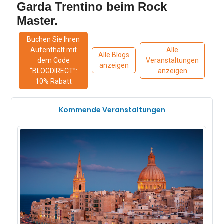
Garda Trentino beim Rock
Master.
Buchen Sie Ihren
Aufenthalt mit
Alle
Alle Blogs
dem Code
Veranstaltungen
anzeigen
“BLOGDIRECT”:
anzeigen
10% Rabatt
Kommende Veranstaltungen