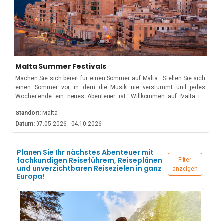
Malta Summer Festivals
Machen Sie sich bereit für einen Sommer auf Malta. Stellen Sie sich
einen Sommer vor, in dem die Musik nie verstummt und jedes
Wochenende ein neues Abenteuer ist. Willkommen auf Malta im
Sommer: ein Paradies voller mitreißender Musikfestivals, kultureller
Standort:
Malta
Feierlichkeiten und Strandpartys, die von Mai bis Oktober dauern! Ob
du nun hier bist, um bei einem weltberühmten Musikfestival unter
Datum:
07.05.2026 - 04.10.2026
dem Sternenhimmel zu tanzen oder um in die Traditionen eines
maltesischen Dorffestes einzutauchen – dieses kleine Juwel im
Mittelmeer hat für jeden etwas zu bieten. Verbringe diesen Sommer
Planen Sie Ihr nächstes Abenteuer mit
damit, Malta zu erkunden und seine pulsierende Musikszene zu
fachkundigen Reiseführern, Reiseplänen
Filter
und unverzichtbaren Reisezielen in ganz
erleben.Ob du nun hier bist, um bei einem weltberühmten
anzeigen
Europa!
Musikfestival unter dem Sternenhimmel zu tanzen oder um in die
Traditionen eines maltesischen Dorffestes einzutauchen – dieses
kleine Juwel im Mittelmeer hat für jeden etwas zu bieten. Verbringe
diesen Sommer damit, Malta zu erkunden und seine pulsierende
Musikszene zu erleben.Verbringen Sie diesen Sommer damit, Malta
zu erkunden und seine lebendige Musikszene zu erleben. Kompletter