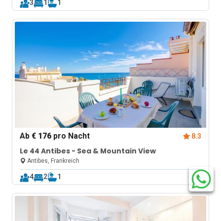
3
1
1
Ab
€ 176
pro Nacht
8.3
Le 44 Antibes - Sea & Mountain View
Antibes, Frankreich
4
2
1