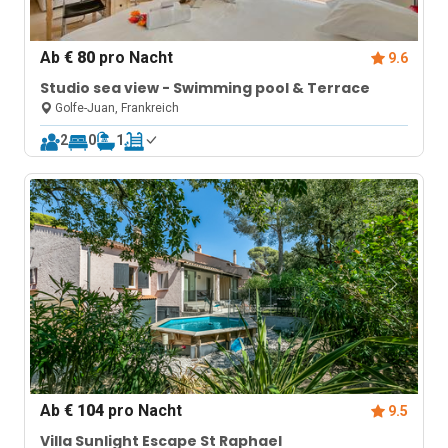
Ab
€ 80
pro Nacht
9.6
Studio sea view - Swimming pool & Terrace
Golfe-Juan, Frankreich
2
0
1
Ab
€ 104
pro Nacht
9.5
Villa Sunlight Escape St Raphael