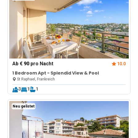
Ab
€ 90
pro Nacht
10.0
1 Bedroom Apt - Splendid View & Pool
St Raphael, Frankreich
3
1
1
Neu gelistet