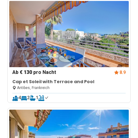
Ab
€ 130
pro Nacht
8.9
Cap et Soleil with Terrace and Pool
Antibes, Frankreich
4
2
1