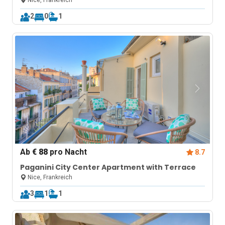
Nice, Frankreich
2
0
1
Ab
€ 88
pro Nacht
8.7
Paganini City Center Apartment with Terrace
Nice, Frankreich
3
1
1