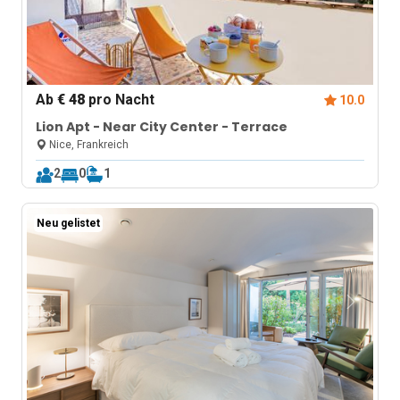
Ab
€ 48
pro Nacht
10.0
Lion Apt - Near City Center - Terrace
Nice, Frankreich
2
0
1
Neu gelistet