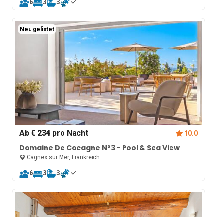
6
3
3
Neu gelistet
Ab
€ 234
pro Nacht
10.0
Domaine De Cocagne N°3 - Pool & Sea View
Cagnes sur Mer, Frankreich
6
3
3