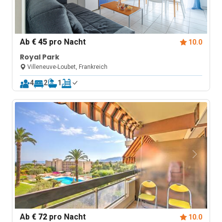
Ab
€ 45
pro Nacht
10.0
Royal Park
Villeneuve-Loubet, Frankreich
4
2
1
Ab
€ 72
pro Nacht
10.0