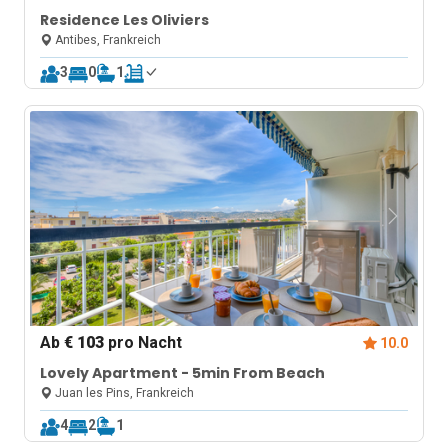
Residence Les Oliviers
Antibes, Frankreich
3
0
1
Ab
€ 103
pro Nacht
10.0
Lovely Apartment - 5min From Beach
Juan les Pins, Frankreich
4
2
1