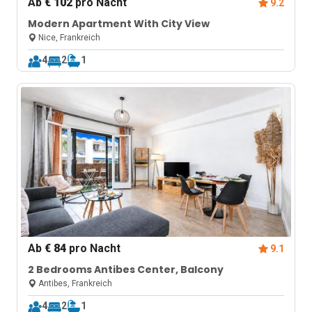
Ab
€ 102
pro Nacht
9.2
Modern Apartment With City View
Nice, Frankreich
4
2
1
Ab
€ 84
pro Nacht
9.1
2 Bedrooms Antibes Center, Balcony
Antibes, Frankreich
4
2
1