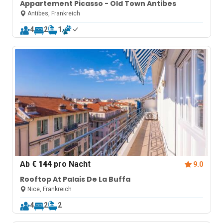
Appartement Picasso - Old Town Antibes
Antibes, Frankreich
4
2
1
Ab
€ 144
pro Nacht
9.0
Rooftop At Palais De La Buffa
Nice, Frankreich
4
2
2