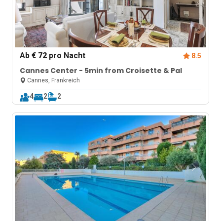
Ab
€ 72
pro Nacht
8.5
Cannes Center - 5min from Croisette & Pal
Cannes, Frankreich
4
2
2