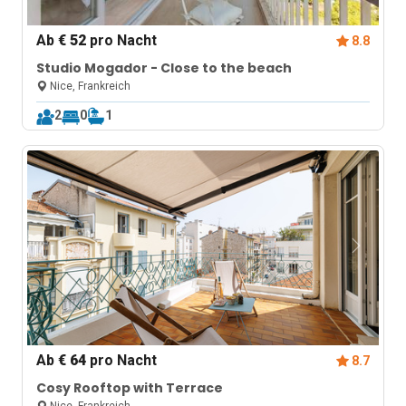
Ab
€ 52
pro Nacht
8.8
Studio Mogador - Close to the beach
Nice, Frankreich
2
0
1
Ab
€ 64
pro Nacht
8.7
Cosy Rooftop with Terrace