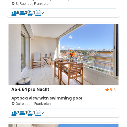
St Raphael, Frankreich
5
3
1
Ab
€ 64
pro Nacht
9.4
Apt sea view with swimming pool
Golfe-Juan, Frankreich
2
1
1