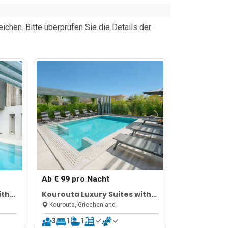
chen. Bitte überprüfen Sie die Details der
Ab
€ 99
pro Nacht
ith
Kourouta Luxury Suites with
Pool nr3
Kourouta, Griechenland
3
1
1