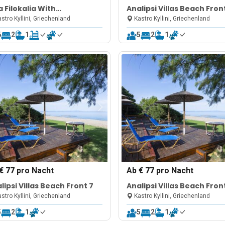
la Filokalia With
Analipsi Villas Beach Fron
eptional View
stro Kyllini, Griechenland
Kastro Kyllini, Griechenland
6
2
1
5
2
1
€ 77
pro Nacht
Ab
€ 77
pro Nacht
lipsi Villas Beach Front 7
Analipsi Villas Beach Fron
stro Kyllini, Griechenland
Kastro Kyllini, Griechenland
5
2
1
5
2
1