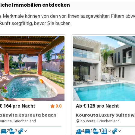
iche Immobilien entdecken
e Merkmale können von den von Ihnen ausgewählten Filtern abwei
kunft sorgfältig, bevor Sie buchen.
€ 164
pro Nacht
Ab
€ 125
pro Nacht
9.0
la Revita Kourouta beach
Kourouta Luxury Suites w
Pool nr4
urouta, Griechenland
Kourouta, Griechenland
5
2
2
4
1
1