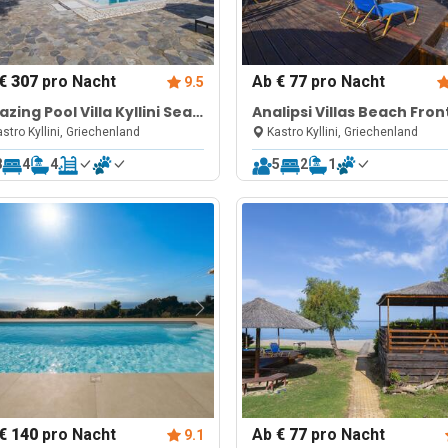
€ 307
pro Nacht
Ab
€ 77
pro Nacht
9.5
zing Pool Villa Kyllini Sea
Analipsi Villas Beach Fron
ew
stro Kyllini, Griechenland
Kastro Kyllini, Griechenland
8
4
4
5
2
1
€ 140
pro Nacht
Ab
€ 77
pro Nacht
9.1