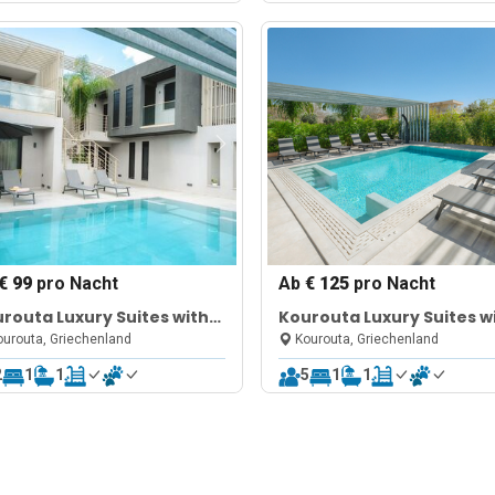
€ 99
pro Nacht
Ab
€ 125
pro Nacht
routa Luxury Suites with
Kourouta Luxury Suites w
l nr2
Pool nr1
urouta, Griechenland
Kourouta, Griechenland
2
1
1
5
1
1