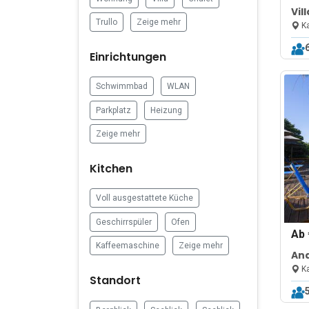
Vil
Trullo
Zeige mehr
Exc
Ka
Einrichtungen
Schwimmbad
WLAN
Parkplatz
Heizung
Zeige mehr
Kitchen
Voll ausgestattete Küche
Geschirrspüler
Ofen
Ab
Kaffeemaschine
Zeige mehr
Ana
Ka
Standort