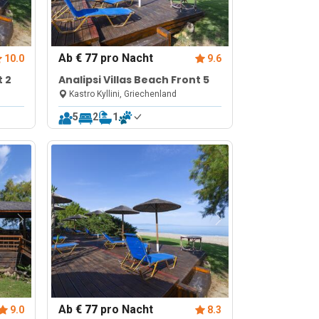
Ab
€ 77
pro Nacht
10.0
9.6
t 2
Analipsi Villas Beach Front 5
Kastro Kyllini, Griechenland
5
2
1
Ab
€ 77
pro Nacht
9.0
8.3