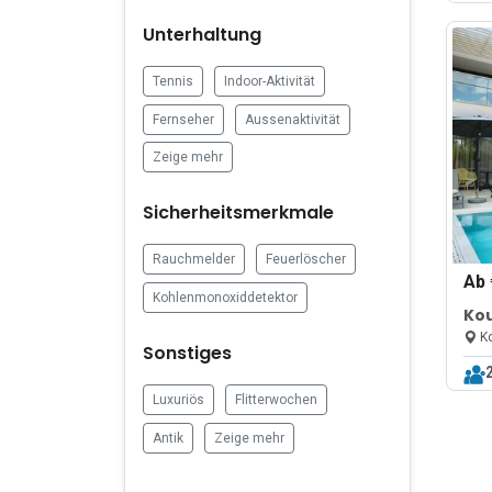
Unterhaltung
Tennis
Indoor-Aktivität
Fernseher
Aussenaktivität
Zeige mehr
Sicherheitsmerkmale
Rauchmelder
Feuerlöscher
Ab
Kohlenmonoxiddetektor
Kou
Poo
Ko
Sonstiges
Luxuriös
Flitterwochen
Antik
Zeige mehr