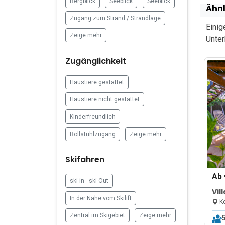
Bergblick
Seeblick
Seeblick
Ähnl
Zugang zum Strand / Strandlage
Einig
Zeige mehr
Unter
Zugänglichkeit
Haustiere gestattet
Haustiere nicht gestattet
Kinderfreundlich
Rollstuhlzugang
Zeige mehr
Skifahren
Ab
ski in - ski Out
Vil
In der Nähe vom Skilift
Ko
Zentral im Skigebiet
Zeige mehr