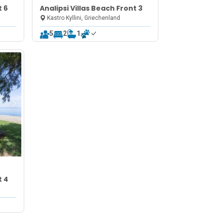
t 6
Analipsi Villas Beach Front 3
Kastro Kyllini, Griechenland
5
2
1
t 4