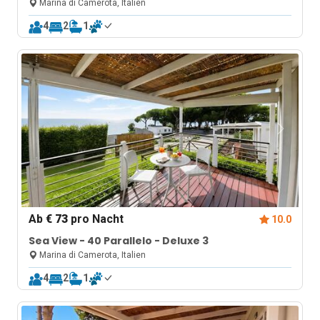
Marina di Camerota, Italien
4
2
1
Ab
€ 73
pro Nacht
10.0
Sea View - 40 Parallelo - Deluxe 3
Marina di Camerota, Italien
4
2
1