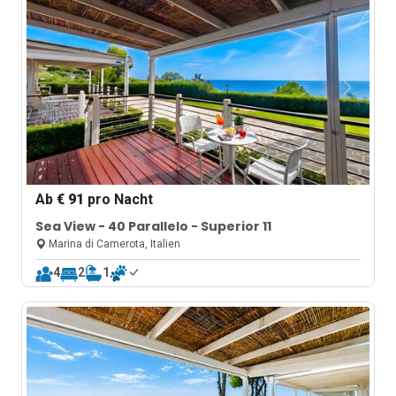
Ab
€ 91
pro Nacht
Sea View - 40 Parallelo - Superior 11
Marina di Camerota, Italien
4
2
1