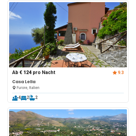
Ab
€ 124
pro Nacht
9.3
Casa Lella
Furore, Italien
4
2
2