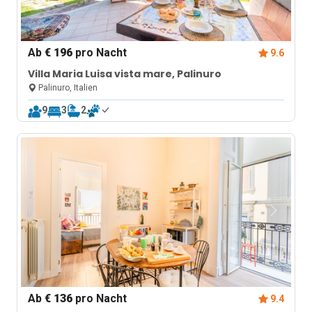
Ab
€ 196
pro Nacht
9.6
Villa Maria Luisa vista mare, Palinuro
Palinuro, Italien
9
3
2
Ab
€ 136
pro Nacht
9.4