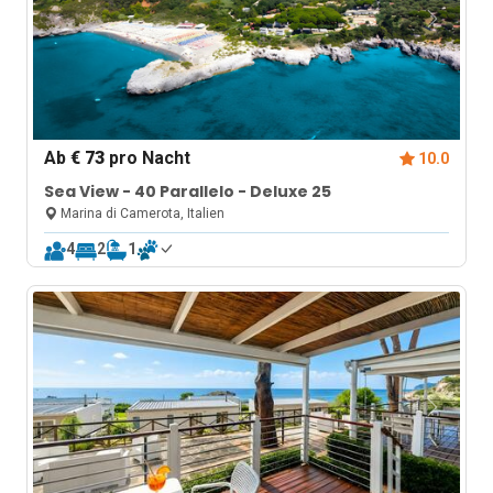
Ab
€ 73
pro Nacht
10.0
Sea View - 40 Parallelo - Deluxe 25
Marina di Camerota, Italien
4
2
1