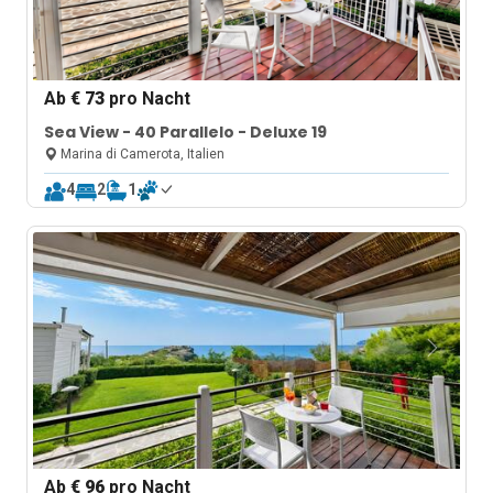
Ab
€ 73
pro Nacht
Sea View - 40 Parallelo - Deluxe 19
Marina di Camerota, Italien
4
2
1
Ab
€ 96
pro Nacht