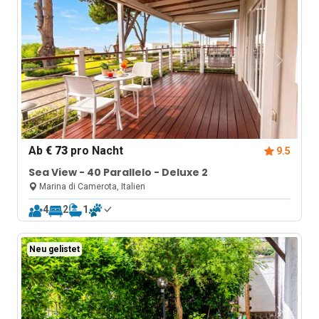
Ab
€ 73
pro Nacht
9.5
Sea View - 40 Parallelo - Deluxe 2
Marina di Camerota, Italien
4
2
1
Neu gelistet