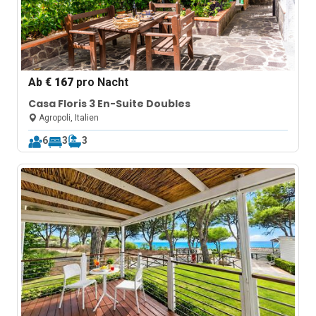
Ab
€ 167
pro Nacht
Casa Floris 3 En-Suite Doubles
Agropoli, Italien
6
3
3