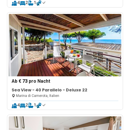
4
2
1
Ab
€ 73
pro Nacht
Sea View - 40 Parallelo - Deluxe 22
Marina di Camerota, Italien
4
2
1