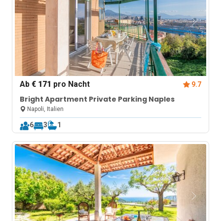
Ab
€ 171
pro Nacht
9.7
Bright Apartment Private Parking Naples
Napoli, Italien
6
3
1