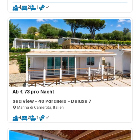
4
2
1
Ab
€ 73
pro Nacht
Sea View - 40 Parallelo - Deluxe 7
Marina di Camerota, Italien
4
2
1