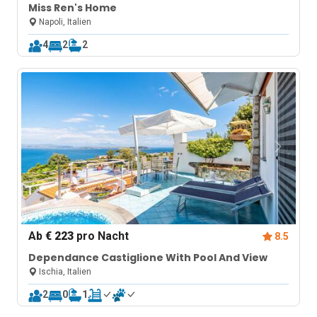
Miss Ren's Home
Napoli, Italien
4
2
2
Ab
€ 223
pro Nacht
8.5
Dependance Castiglione With Pool And View
Ischia, Italien
2
0
1