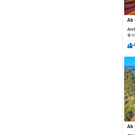
Ab
Ant
Mo
Ab