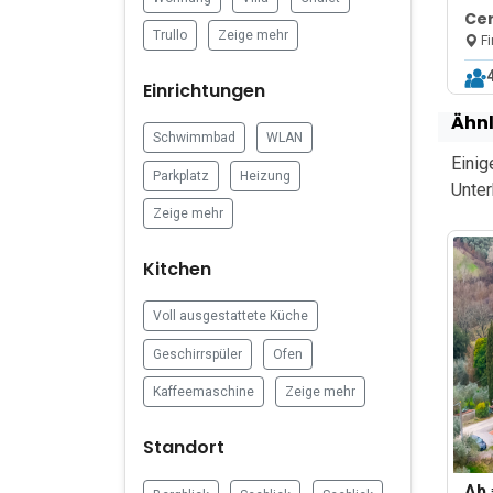
Cer
Trullo
Zeige mehr
Fi
Einrichtungen
Ähnl
Schwimmbad
WLAN
Einig
Parkplatz
Heizung
Unter
Zeige mehr
Kitchen
Voll ausgestattete Küche
Geschirrspüler
Ofen
Kaffeemaschine
Zeige mehr
Standort
Ab