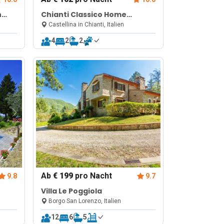
h
Chianti Classico Home
Panoramic View 4
Castellina in Chianti, Italien
4
2
2
Ab
€ 199
pro Nacht
9.8
9.7
Villa Le Poggiola
Borgo San Lorenzo, Italien
12
6
5