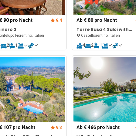
€ 90
pro Nacht
Ab
€ 80
pro Nacht
9.4
inoro 2
Torre Rasa 4 Salci with
Shared Pool
ntelupo Fiorentino, Italien
Castelfiorentino, Italien
4
2
1
4
2
1
€ 107
pro Nacht
Ab
€ 466
pro Nacht
9.3