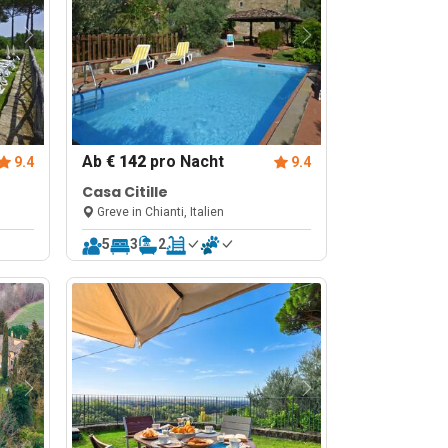
Ab
€ 142
pro Nacht
9.4
9.4
Casa Citille
Greve in Chianti, Italien
5
3
2