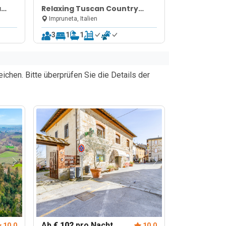
a
Relaxing Tuscan Country
near Florence
Impruneta, Italien
3
1
1
chen. Bitte überprüfen Sie die Details der
Ab
€ 102
pro Nacht
10.0
10.0