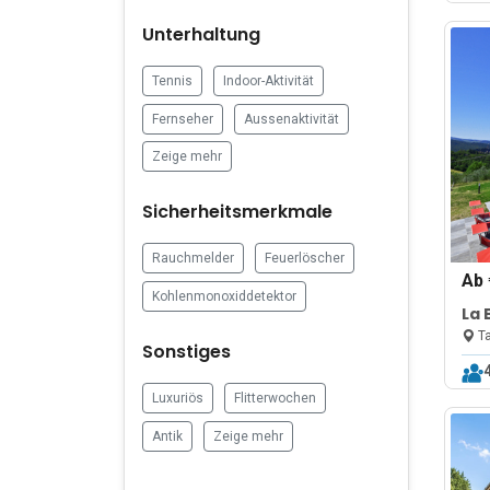
Unterhaltung
Tennis
Indoor-Aktivität
Fernseher
Aussenaktivität
Zeige mehr
Sicherheitsmerkmale
Rauchmelder
Feuerlöscher
Ab
Kohlenmonoxiddetektor
La 
Ta
Sonstiges
Luxuriös
Flitterwochen
Antik
Zeige mehr