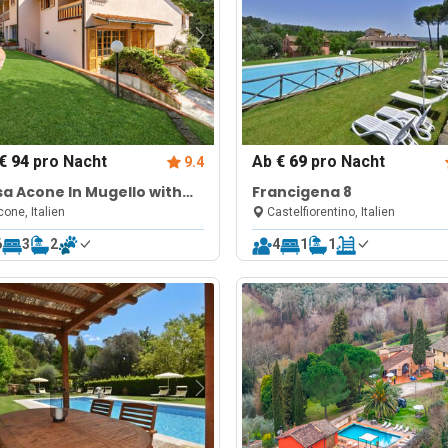
€ 94
pro Nacht
Ab
€ 69
pro Nacht
9.4
a Acone In Mugello with
Francigena 8
rden and Terrace
one, Italien
Castelfiorentino, Italien
6
3
2
4
1
1