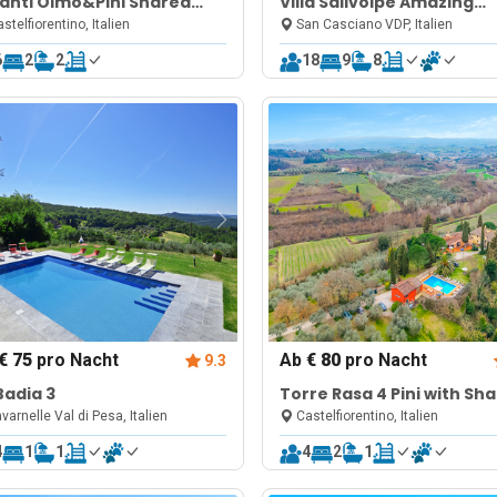
anti Olmo&Pini Shared
Villa Salivolpe Amazing
l
Chianti View
stelfiorentino, Italien
San Casciano VDP, Italien
6
2
2
18
9
8
€ 75
pro Nacht
Ab
€ 80
pro Nacht
9.3
Badia 3
Torre Rasa 4 Pini with Sh
Pool
varnelle Val di Pesa, Italien
Castelfiorentino, Italien
4
1
1
4
2
1