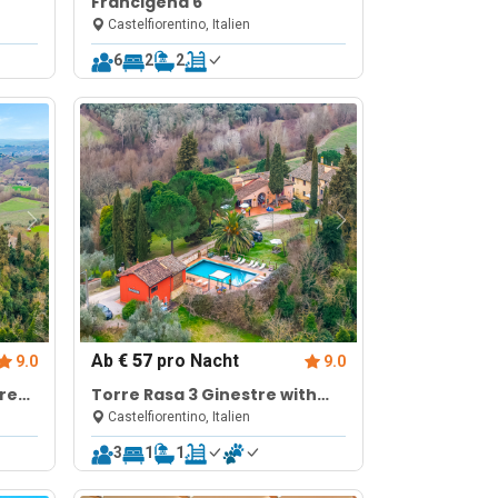
Francigena 6
Castelfiorentino, Italien
6
2
2
Ab
€ 57
pro Nacht
9.0
9.0
ared
Torre Rasa 3 Ginestre with
Shared Pool
Castelfiorentino, Italien
3
1
1