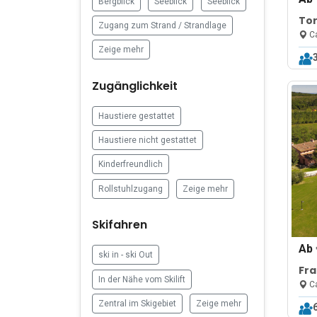
Bergblick
Seeblick
Seeblick
Tor
Zugang zum Strand / Strandlage
Sha
Ca
Zeige mehr
Zugänglichkeit
Haustiere gestattet
Haustiere nicht gestattet
Kinderfreundlich
Rollstuhlzugang
Zeige mehr
Skifahren
Ab
ski in - ski Out
Fra
In der Nähe vom Skilift
Ca
Zentral im Skigebiet
Zeige mehr