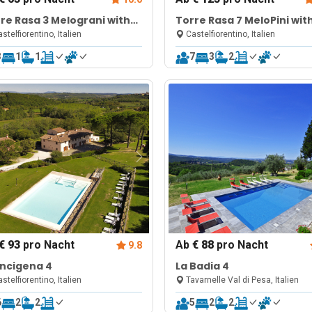
re Rasa 3 Melograni with
Torre Rasa 7 MeloPini wit
red Pool
Shared Pool
stelfiorentino, Italien
Castelfiorentino, Italien
3
1
1
7
3
2
€ 93
pro Nacht
Ab
€ 88
pro Nacht
9.8
ncigena 4
La Badia 4
stelfiorentino, Italien
Tavarnelle Val di Pesa, Italien
6
2
2
5
2
2