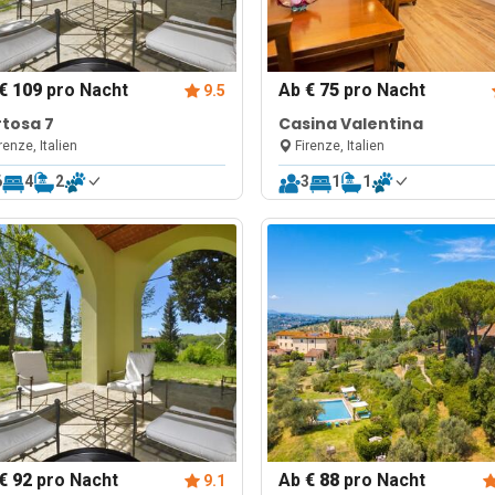
€ 109
pro Nacht
Ab
€ 75
pro Nacht
9.5
tosa 7
Casina Valentina
renze, Italien
Firenze, Italien
6
4
2
3
1
1
€ 92
pro Nacht
Ab
€ 88
pro Nacht
9.1