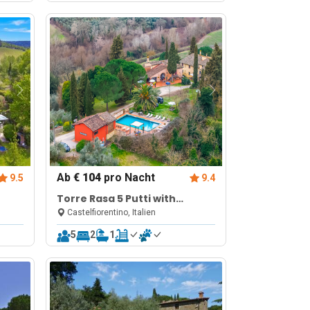
Ab
€ 104
pro Nacht
9.5
9.4
Torre Rasa 5 Putti with
Shared Pool
Castelfiorentino, Italien
5
2
1