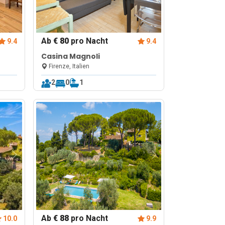
Ab
€ 80
pro Nacht
9.4
9.4
Casina Magnoli
Firenze, Italien
2
0
1
Ab
€ 88
pro Nacht
10.0
9.9