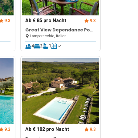
Ab
€ 85
pro Nacht
9.3
9.3
Great View Dependance Pool
& Relax
Lamporecchio, Italien
4
2
1
Ab
€ 102
pro Nacht
9.3
9.3