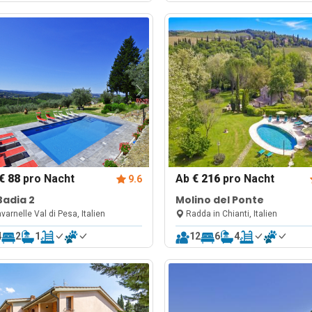
€ 88
pro Nacht
Ab
€ 216
pro Nacht
9.6
Badia 2
Molino del Ponte
varnelle Val di Pesa, Italien
Radda in Chianti, Italien
4
2
1
12
6
4