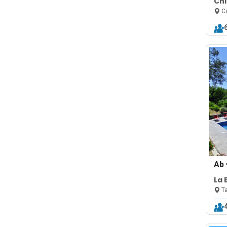
Chi
Poo
Ca
Ab
La 
Ta