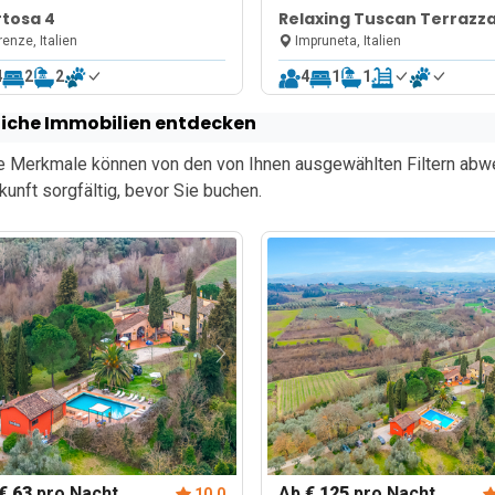
tosa 4
Relaxing Tuscan Terrazz
near Florence
renze, Italien
Impruneta, Italien
4
2
2
4
1
1
iche Immobilien entdecken
e Merkmale können von den von Ihnen ausgewählten Filtern abwei
kunft sorgfältig, bevor Sie buchen.
€ 63
pro Nacht
Ab
€ 125
pro Nacht
10.0