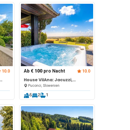
Ab
€ 100
pro Nacht
10.0
10.0
House VilAna: Jacuzzi,
Garden & BBQ
Puconci, Slowenien
5
2
1