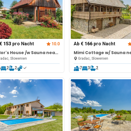
€ 153
pro Nacht
Ab
€ 166
pro Nacht
10.0
lor's House /w Sauna near
Mimi Cottage w/ Sauna n
pa River
Kolpa River
adac, Slowenien
Gradac, Slowenien
6
2
2
7
3
2