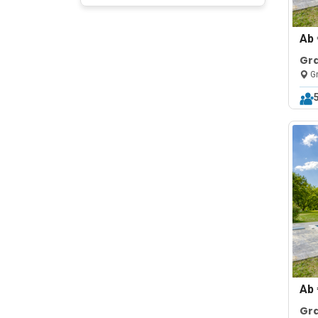
Ab
Gra
Poo
Gr
Ab
Gra