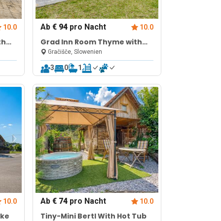
Ab
€ 94
pro Nacht
10.0
10.0
th
Grad Inn Room Thyme with
Pool
Gračišče, Slowenien
3
0
1
Ab
€ 74
pro Nacht
10.0
10.0
oke
Tiny-Mini Bertl With Hot Tub