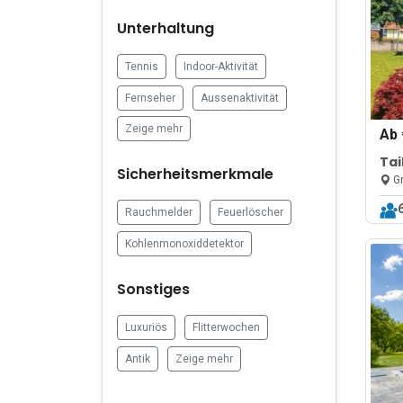
Unterhaltung
Tennis
Indoor-Aktivität
Fernseher
Aussenaktivität
Zeige mehr
Ab
Tai
Sicherheitsmerkmale
Kol
Gr
Rauchmelder
Feuerlöscher
Kohlenmonoxiddetektor
Sonstiges
Luxuriös
Flitterwochen
Antik
Zeige mehr