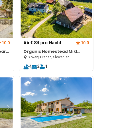
Ab
€ 84
pro Nacht
10.0
10.0
ear
Organic Homestead Mikl
Spruce Tree Apt
Slovenj Gradec, Slowenien
4
2
1