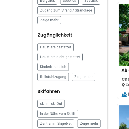
Bergblick
Seeblick
Seeblick
Zugang zum Strand / Strandlage
Zeige mehr
Zugänglichkeit
Haustiere gestattet
Haustiere nicht gestattet
Kinderfreundlich
Ab
Rollstuhlzugang
Zeige mehr
Cha
nea
Gr
Skifahren
ski in - ski Out
In der Nähe vom Skilift
Zentral im Skigebiet
Zeige mehr