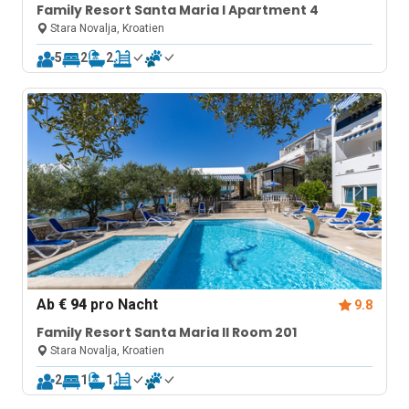
Family Resort Santa Maria I Apartment 4
Stara Novalja, Kroatien
5
2
2
Ab
€ 94
pro Nacht
9.8
Family Resort Santa Maria II Room 201
Stara Novalja, Kroatien
2
1
1