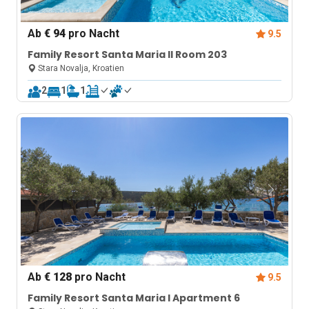
Ab
€ 94
pro Nacht
9.5
Family Resort Santa Maria II Room 203
Stara Novalja, Kroatien
2
1
1
Ab
€ 128
pro Nacht
9.5
Family Resort Santa Maria I Apartment 6