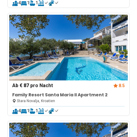
4
1
1
Ab
€ 87
pro Nacht
8.5
Family Resort Santa Maria II Apartment 2
Stara Novalja, Kroatien
4
1
1