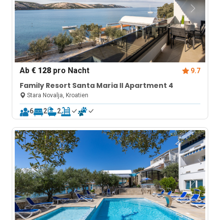
Ab
€ 128
pro Nacht
9.7
Family Resort Santa Maria II Apartment 4
Stara Novalja, Kroatien
6
2
2