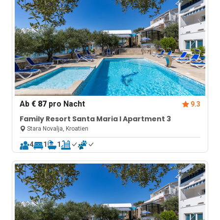
Ab
€ 87
pro Nacht
9.3
Family Resort Santa Maria I Apartment 3
Stara Novalja, Kroatien
4
1
1