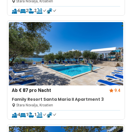
Stara Novalja, Kroatien
6
2
2
Ab
€ 87
pro Nacht
9.4
Family Resort Santa Maria II Apartment 3
Stara Novalja, Kroatien
4
1
1