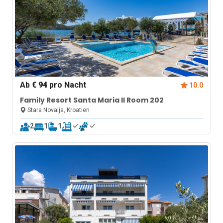
Ab
€ 94
pro Nacht
10.0
Family Resort Santa Maria II Room 202
Stara Novalja, Kroatien
2
1
1