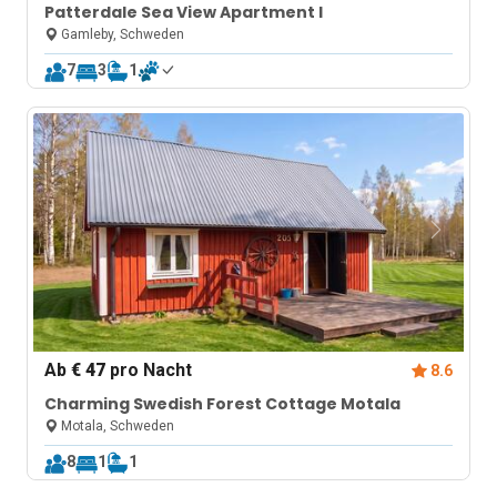
Patterdale Sea View Apartment I
Gamleby, Schweden
7
3
1
Ab
€ 47
pro Nacht
8.6
Charming Swedish Forest Cottage Motala
Motala, Schweden
8
1
1