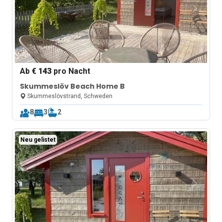
Ab
€ 143
pro Nacht
Skummeslöv Beach Home B
Skummeslövstrand, Schweden
8
3
2
Neu gelistet