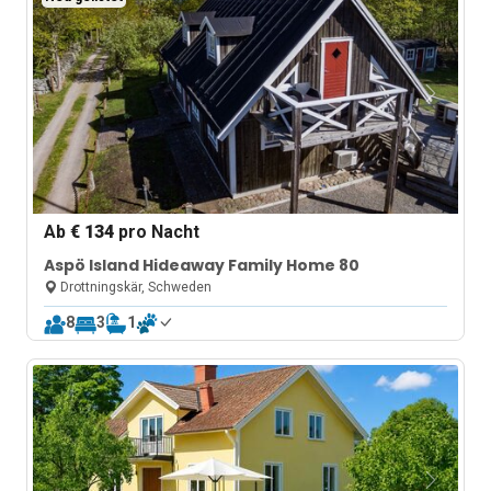
Ab
€ 134
pro Nacht
Aspö Island Hideaway Family Home 80
Drottningskär, Schweden
8
3
1