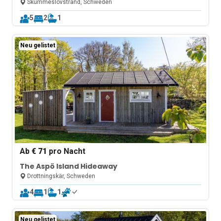
Skummeslövstrand, Schweden
5
2
1
Neu gelistet
Ab
€ 71
pro Nacht
The Aspö Island Hideaway
Drottningskär, Schweden
4
1
1
Neu gelistet