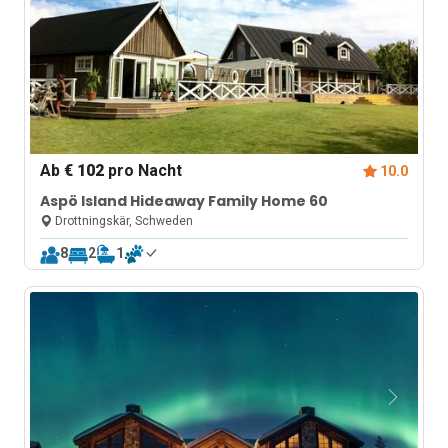
Ab
€ 102
pro Nacht
10.0
Aspö Island Hideaway Family Home 60
Drottningskär, Schweden
8
2
1