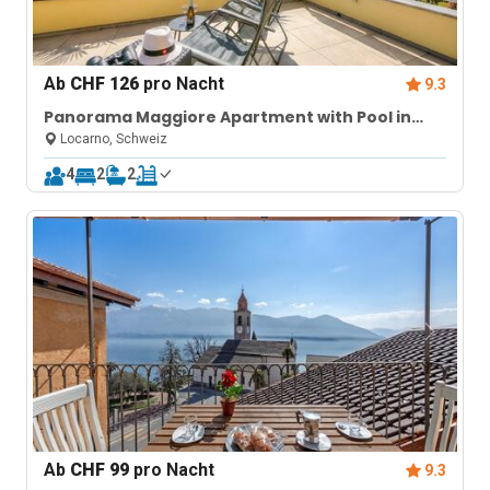
Ab
CHF 126
pro Nacht
9.3
Panorama Maggiore Apartment with Pool in
Locarno
Locarno, Schweiz
4
2
2
Ab
CHF 99
pro Nacht
9.3