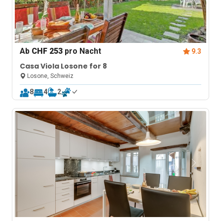
Ab
CHF 253
pro Nacht
9.3
Casa Viola Losone for 8
Losone, Schweiz
8
4
2