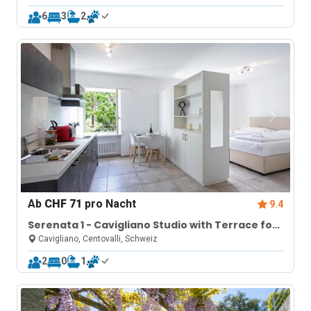
6
3
2
Ab
CHF 71
pro Nacht
9.4
Serenata 1 - Cavigliano Studio with Terrace for
2
Cavigliano, Centovalli, Schweiz
2
0
1