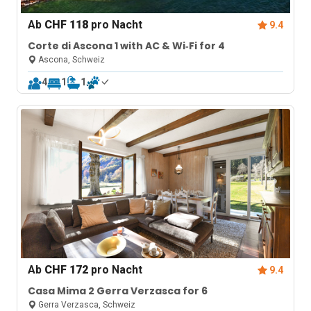
Ab
CHF 118
pro Nacht
9.4
Corte di Ascona 1 with AC & Wi‑Fi for 4
Ascona, Schweiz
4
1
1
Ab
CHF 172
pro Nacht
9.4
Casa Mima 2 Gerra Verzasca for 6
Gerra Verzasca, Schweiz