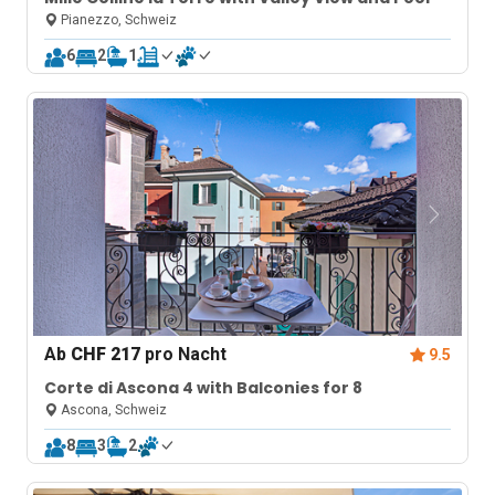
Pianezzo, Schweiz
6
2
1
Ab
CHF 217
pro Nacht
9.5
Corte di Ascona 4 with Balconies for 8
Ascona, Schweiz
8
3
2