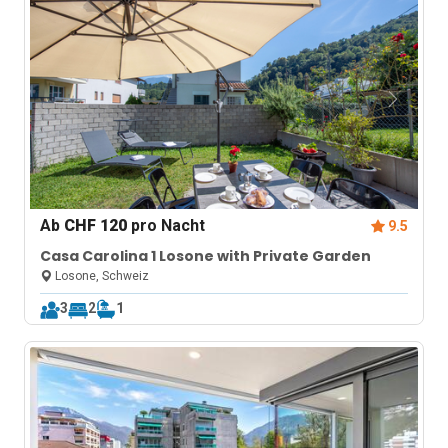
Ab
CHF 120
pro Nacht
9.5
Casa Carolina 1 Losone with Private Garden
Losone, Schweiz
3
2
1