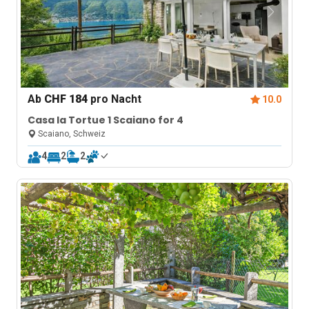
Ab
CHF 184
pro Nacht
10.0
Casa la Tortue 1 Scaiano for 4
Scaiano, Schweiz
4
2
2