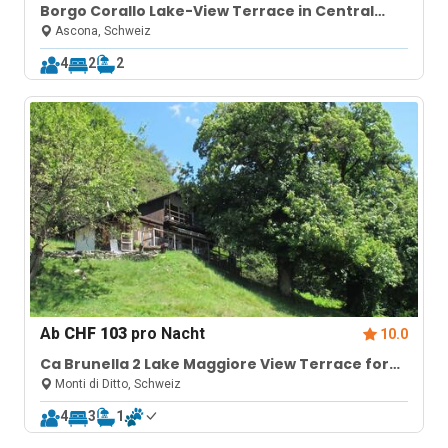
Borgo Corallo Lake-View Terrace in Central
Ascona
Ascona, Schweiz
4
2
2
Ab
CHF 103
pro Nacht
10.0
Ca Brunella 2 Lake Maggiore View Terrace for
Four
Monti di Ditto, Schweiz
4
3
1