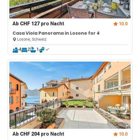
Ab
CHF 127
pro Nacht
10.0
Casa Viola Panorama in Losone for 4
Losone, Schweiz
4
2
1
Ab
CHF 204
pro Nacht
10.0