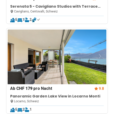
Serenata 5 - Cavigliano Studios with Terrace
for 5
Cavigliano, Centovalli, Schweiz
5
1
2
Ab
CHF 179
pro Nacht
9.8
Panoramic Garden Lake View in Locarno Monti
Locarno, Schweiz
5
2
1