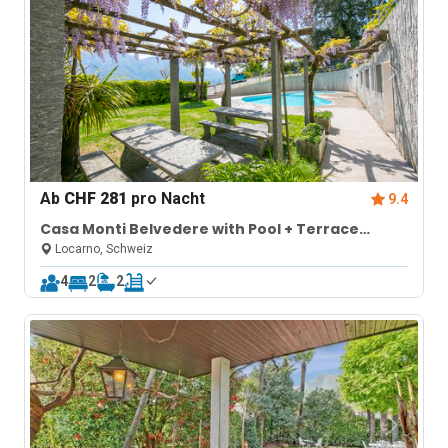
Ab
CHF 281
pro Nacht
9.4
Casa Monti Belvedere with Pool + Terrace
Dining
Locarno, Schweiz
4
2
2