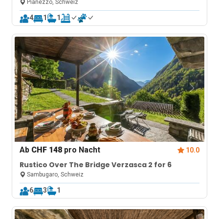
Pianezzo, Schweiz
4
1
1
Ab
CHF 148
pro Nacht
10.0
Rustico Over The Bridge Verzasca 2 for 6
Sambugaro, Schweiz
6
3
1