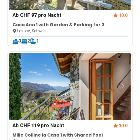
Ab
CHF 97
pro Nacht
10.0
Casa Ana 1 with Garden & Parking for 3
Losone, Schweiz
3
2
1
Ab
CHF 119
pro Nacht
10.0
Mille Colline la Casa 1 with Shared Pool