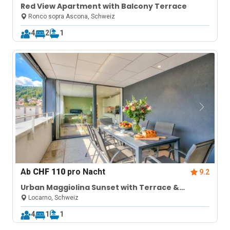
Red View Apartment with Balcony Terrace
Ronco sopra Ascona, Schweiz
4
2
1
Ab
CHF 110
pro Nacht
9.2
Urban Maggiolina Sunset with Terrace &
Mountain Views
Locarno, Schweiz
4
1
1