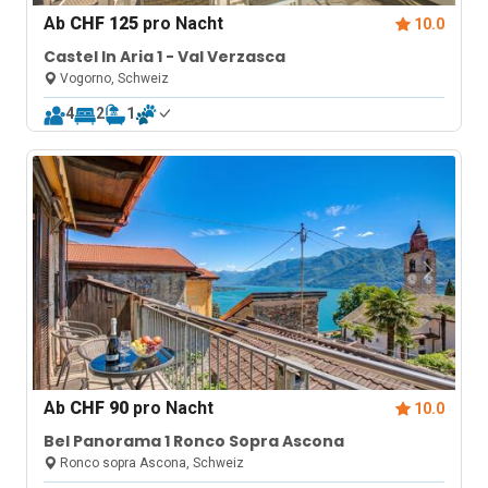
Ab
CHF 125
pro Nacht
10.0
Castel In Aria 1 - Val Verzasca
Vogorno, Schweiz
4
2
1
Ab
CHF 90
pro Nacht
10.0
Bel Panorama 1 Ronco Sopra Ascona
Ronco sopra Ascona, Schweiz