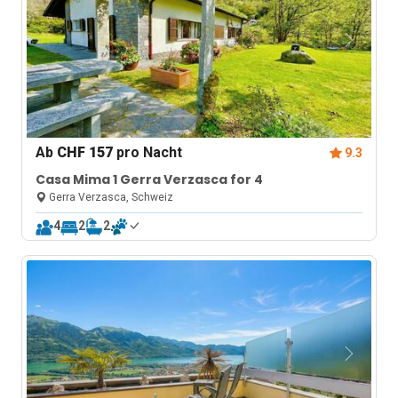
Ab
CHF 157
pro Nacht
9.3
Casa Mima 1 Gerra Verzasca for 4
Gerra Verzasca, Schweiz
4
2
2