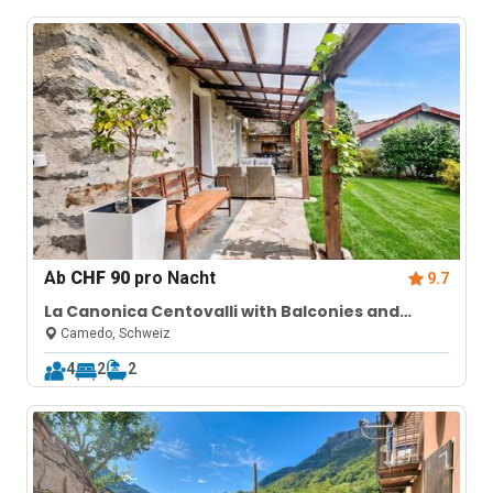
Ab
CHF 90
pro Nacht
9.7
La Canonica Centovalli with Balconies and
Garden
Camedo, Schweiz
4
2
2