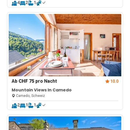
4
2
1
Ab
CHF 75
pro Nacht
10.0
Mountain Views In Camedo
Camedo, Schweiz
2
1
1