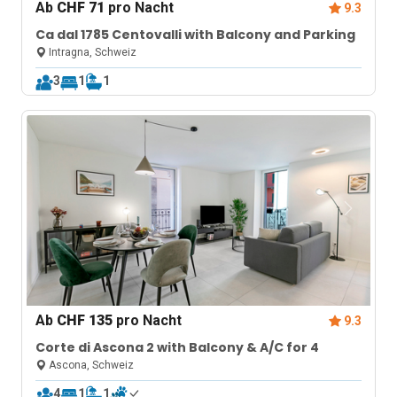
Ab
CHF 71
pro Nacht
9.3
Ca dal 1785 Centovalli with Balcony and Parking
Intragna, Schweiz
3
1
1
Ab
CHF 135
pro Nacht
9.3
Corte di Ascona 2 with Balcony & A/C for 4
Ascona, Schweiz
4
1
1