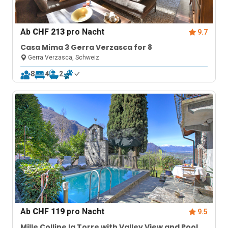
Ab
CHF 213
pro Nacht
9.7
Casa Mima 3 Gerra Verzasca for 8
Gerra Verzasca, Schweiz
8
4
2
Ab
CHF 119
pro Nacht
9.5
Mille Colline la Torre with Valley View and Pool