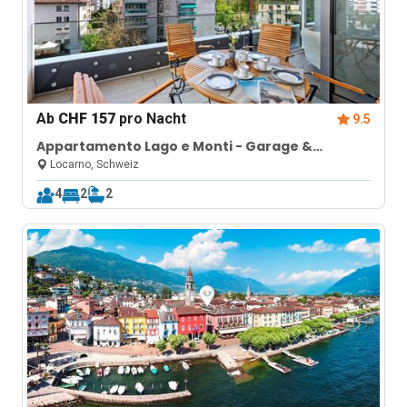
Ab
CHF 157
pro Nacht
9.5
Appartamento Lago e Monti - Garage &
Terrace in Locarno
Locarno, Schweiz
4
2
2