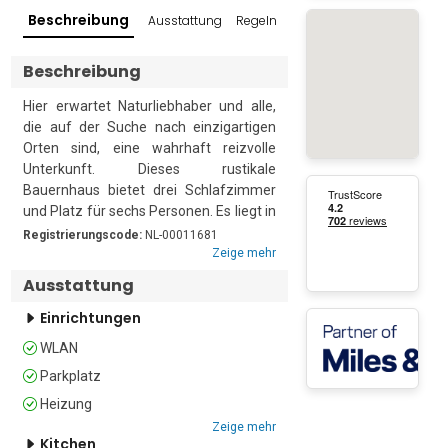
Beschreibung
Ausstattung
Regeln und Richtlinien
Bewertung
Beschreibung
Hier erwartet Naturliebhaber und alle, 
die auf der Suche nach einzigartigen 
Orten sind, eine wahrhaft reizvolle 
Unterkunft. Dieses rustikale 
Bauernhaus bietet drei Schlafzimmer 
und Platz für sechs Personen. Es liegt in 
einem malerischen Dorf mit 
Registrierungscode:
NL-00011681
unberührter Kultur und dem historisch 
Zeige mehr
bekannten Dialekt „Ggurijanartitsch“ 
Ausstattung
(alter Walser-Dialekt), dem 
einheimischen Dialekt von Bosco Gurin.

Einrichtungen
WLAN
Die Unterkunft ist mit dem Auto gut 
Parkplatz
erreichbar und befindet sich im 
Zwischengeschoss eines dreistöckigen 
Heizung
Holzhauses mit einer Innentreppe (nicht 
Zeige mehr
geeignet für ältere Menschen oder 
Kitchen