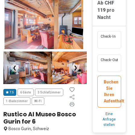
Ab
CHF
119
pro
Nacht
Check-In
Check-Out
❮
❯
Buchen
Sie
7.5
6 Gäste
3 Schlafzimmer
Ihren
Aufenthalt
1-Badezimmer
Wi-Fi
Rustico Al Museo Bosco
Eine
Gurin for 6
Anfrage
stellen
Bosco Gurin, Schweiz