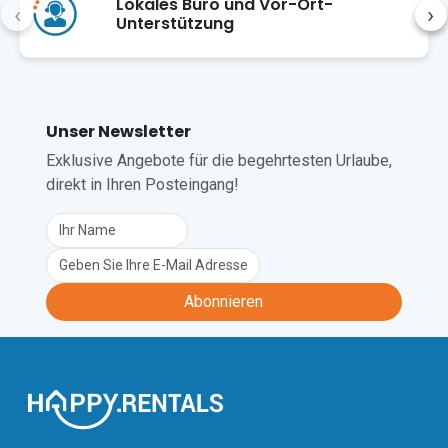
Lokales Büro und Vor-Ort-
‹
›
stehen Ihnen freundlicherweise zur 
Unterstützung
Verfügung. Alle weiteren Produkte, die 
Sie während Ihres Aufenthalts 
benötigen, können Sie in 
nahegelegenen Supermärkten kaufen.

Unser Newsletter
Lage

Exklusive Angebote für die begehrtesten Urlaube,
Auf 1.504 Metern über dem 
direkt in Ihren Posteingang!
Meeresspiegel gelegen, ist Bosco Gurin 
die höchstgelegene Gemeinde im 
Kanton Tessin und bietet 
atemberaubende Ausblicke auf die 
Berge sowie einen reichen historischen 
Abonnieren
Charme. Zu den beliebten 
Ausflugszielen zählen der Lago 
Maggiore, der etwa 30 Autominuten 
entfernt liegt, sowie malerische 
Wanderwege in der näheren 
Umgebung. Die Region liegt im Val di 
Bosco, einem malerischen Seitental des 