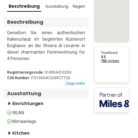
Beschreibung
Ausstattung
Regeln und Richtlinien
Bewertung
Beschreibung
Genießen Sie einen authentischen 
Italienurlaub im begehrten Küstenort 
Bogliasco an der Riviera di Levante in 
dieser charmanten Ferienwohnung für 
4 Personen. 

Ruhig gelegen im 2. Stock eines 
Registrierungscode:
010004-LT-0204
modernen 5-stöckigen Gebäudes 
CIN Number:
IT010004C2U6RZTT2X
Zeige mehr
verfügt diese komfortable Unterkunft 
über eine private Terrasse mit Platz für 
Ausstattung
Mahlzeiten im Freien. Der ideale Ort für 
Einrichtungen
einen Aperitif am Abend, einen 
Morgenkaffee oder einfach nur, um die 
WLAN
frische italienische Luft zu genießen

Klimaanlage
Die Unterkunft verfügt über ein offenes 
Kitchen
Wohnzimmer, das auf eine private 