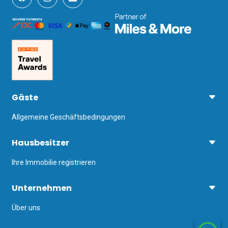
Der nächstgelegene internationale 
Flughafen ist Genua Cristoforo 
Colombo (GOA), etwa 30 Autominuten 
von der Unterkunft entfernt, und der 
Bahnhof von Bogliasco ist in 4 Minuten 
zu Fuß erreichbar.
Gäste
Allgemeine Geschäftsbedingungen
Hausbesitzer
Ihre Immobilie registrieren
Unternehmen
Über uns