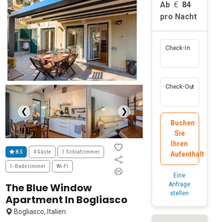
Ab
84
pro Nacht
Check-In
Check-Out
❮
❯
Buchen
Sie
Ihren
8.5
4 Gäste
1 Schlafzimmer
Aufenthalt
1-Badezimmer
Wi-Fi
Eine
The Blue Window
Anfrage
stellen
Apartment In Bogliasco
Bogliasco, Italien