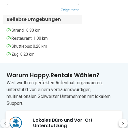
Lage  

Zeige mehr
Die Unterkunft befindet sich im 
Beliebte Umgebungen
begehrten Küstenort Bogliasco an der 
Riviera di Levante, östlich von Genua (22 
Strand : 0.80 km
Autominuten entfernt). Der Ort, einst 
Restaurant: 1.00 km
ein Fischerdorf, ist bekannt für seine 
Shuttlebus: 0.20 km
farbenfrohe Uferpromenade, seinen 
Kieselstrand und seinen traditionellen 
Zug: 0.20 km
ligurischen Charme. 

Eingebettet zwischen grünen Hügeln 
Warum Happy.Rentals Wählen?
und dem Meer zeichnet sich Bogliasco 
Weil wir Ihren perfekten Aufenthalt organisieren,
durch pastellfarbene Häuser, enge 
unterstützt von einem vertrauenswürdigen,
Gassen und einen malerischen kleinen 
multinationalen Schweizer Unternehmen mit lokalem
Hafen (7 Minuten zu Fuß) aus. Das 
kompakte Zentrum lädt zum Bummeln 
Support.
ein, mit Cafés, lokalen Restaurants und 
Meerblick an fast jeder Ecke.

Lokales Büro und Vor-Ort-
‹
›
Unterstützung
Besucher kommen hierher, um den 