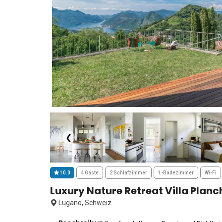
❮
10.0
4 Gäste
2 Schlafzimmer
1-Badezimmer
Wi-Fi
Luxury Nature Retreat Villa Planc
Lugano, Schweiz