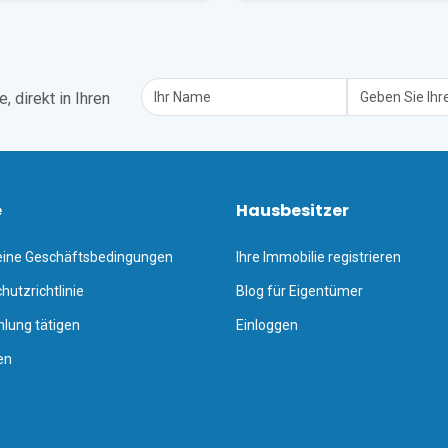
Lugano (40 Autominuten entfernt), und der nächstgelegene interna
e und 30 Autominuten entfernt.
tet.
 direkt in Ihren
e
Hausbesitzer
eine Geschäftsbedingungen
Ihre Immobilie registrieren
hutzrichtlinie
Blog für Eigentümer
hlung tätigen
Einloggen
en