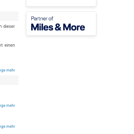
 dieser 
t einen 
ort von 
ttigen 
ige mehr
rahlung 
ig mit 
ke auch 
ige mehr
 Dieser 
presso-
ige mehr
t ist. 
