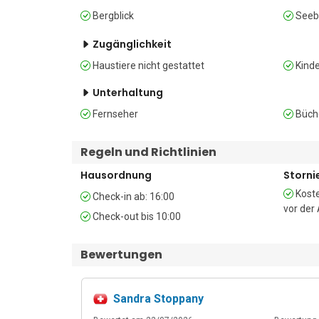
Bergblick
Seebl
Außerdem gibt es eine Spielkonsole sowie eine Sammlu
Zugänglichkeit
Schlafzimmer

Haustiere nicht gestattet
Kinde
Schlafzimmer 1: Das erste Schlafzimmer ist mit e
Unterhaltung
ausgestattet.

Fernseher
Büche
Schlafzimmer 2: Das zweite Schlafzimmer bietet Seeb
Regeln und Richtlinien
Badezimmer

Hausordnung
Storn
Badezimmer 1: Das Badezimmer ist mit einer Dusche
Koste
Check-in ab: 16:00
vor der
Check-out bis 10:00
Sonstiges

• Seeblick • Bergblick • Privater, umzäunter Garten •
Bewertungen
Freien • Grill • Kostenloses WLAN • Zentralheizu
freundlicher Arbeitsbereich •  Spielkonsole
Waschmöglichkeiten • Auto erforderlich • Privater Pa
Sandra Stoppany
10