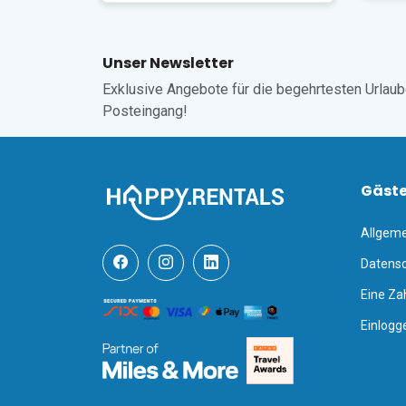
Der nächstgelegene Flughafen ist der Flughafen 
Flughafen ist Mailand-Malpensa (MXP), etwa 1 Stund
Unser Newsletter
Leider sind Haustiere in dieser Unterkunft nicht gestat
Exklusive Angebote für die begehrtesten Urlaube,
Posteingang!
Gäst
Allgem
Datensc
Eine Za
Einlogg