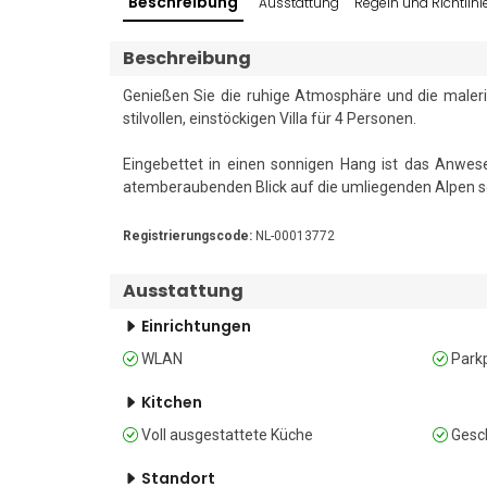
Beschreibung
Ausstattung
Regeln und Richtlini
Beschreibung
Genießen Sie die ruhige Atmosphäre und die maleri
stilvollen, einstöckigen Villa für 4 Personen.

Eingebettet in einen sonnigen Hang ist das Anwese
atemberaubenden Blick auf die umliegenden Alpen sow
Auf dem Land gelegen, 7 Autominuten bzw. 20 Gehmi
Registrierungscode:
NL-00013772
üppigem Grün umgeben und ideal für das Leben i
Panoramaterrasse, komplett mit Gartenmöbeln und 
Ausstattung
und ist zudem eingezäunt, was für zusätzliche Privats
Einrichtungen
Das Interieur des Anwesens spiegelt das Engagem
WLAN
Parkp
ausgewählten Vintage-Möbeln und Kunstwerken der
erworben werden können.

Kitchen
Voll ausgestattete Küche
Gesch
Der offene Wohnbereich ist mit bequemen Stühlen, 
Bereich geht nahtlos in den Essbereich und ein
Standort
Kaffeemaschine, einem Induktionskochfeld, einem Bac