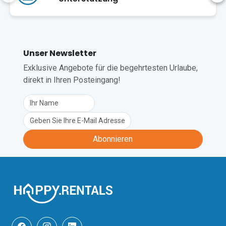
Urlaubslebens zu genießen.

Den Gästen steht außerdem ein 
gemeinschaftlich genutzter Whirlpool 
im Freien zur Verfügung, der für 
zusätzliche Entspannung sorgt und die 
Unser Newsletter
perfekte Möglichkeit bietet, nach einem 
Exklusive Angebote für die begehrtesten Urlaube,
Tag voller Besichtigungen oder 
Outdoor-Aktivitäten die Seele baumeln 
direkt in Ihren Posteingang!
zu lassen. Ein gemeinschaftlicher 
Grillbereich steht für unvergessliche 
Sommerabende zur Verfügung und 
lädt die Gäste dazu ein, köstliche 
Grillgerichte in geselliger Atmosphäre 
Abonnieren
im Freien zu genießen.

Mit seiner Kombination aus 
komfortabler Innenausstattung, 
attraktiven Außenbereichen, moderner 
Ausstattung und Zugang zu 
entspannenden Freizeiteinrichtungen 
bietet dieses charmante Apartment 
einen hervorragenden Ausgangspunkt 