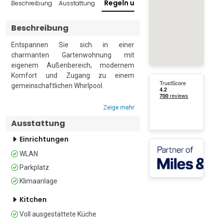
Regeln und Richtlinien
Beschreibung
Ausstattung
Beliebt
Beschreibung
Entspannen Sie sich in einer 
charmanten Gartenwohnung mit 
eigenem Außenbereich, modernem 
Komfort und Zugang zu einem 
gemeinschaftlichen Whirlpool.

Genießen Sie einen erholsamen 
Zeige mehr
Aufenthalt in dieser einladenden 
Ausstattung
Erdgeschosswohnung, die durchdacht 
für bis zu drei Gäste gestaltet wurde 
Einrichtungen
und über ein komfortables 
WLAN
Schlafzimmer sowie ein Wohnzimmer 
verfügt – damit ist sie eine 
Parkplatz
hervorragende Wahl für Paare, kleine 
Klimaanlage
Familien oder Freunde, die einen 
ruhigen Urlaub verbringen möchten. Mit 
Kitchen
einer Kombination aus modernem 
Voll ausgestattete Küche