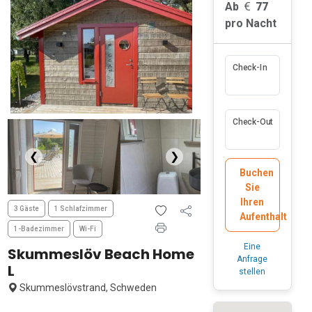
Ab
77
pro Nacht
Check-In
Check-Out
❮
❯
Buchen
Sie
Ihren
3 Gäste
1 Schlafzimmer
Aufenthalt
1-Badezimmer
Wi-Fi
Eine
Skummeslöv Beach Home
Anfrage
L
stellen
Skummeslövstrand, Schweden