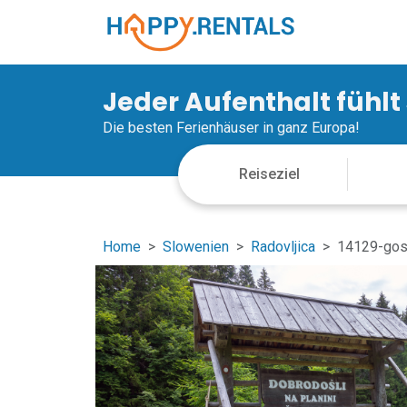
Jeder Aufenthalt fühlt
Die besten Ferienhäuser in ganz Europa!
Home
Slowenien
Radovljica
14129-gos