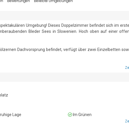
en
Bewertungen
Beliebte Umgebungen
 spektakulären Umgebung! Dieses Doppelzimmer befindet sich im erste
temberaubenden Bleder Sees in Slowenien. Hoch oben auf einer offe
lzernen Dachvorsprung befindet, verfügt über zwei Einzelbetten sowi
im Innen- und Außenbereich. Der üppig bewachsene Garten umfasst
Ze
 Waschbecken und ein WC.

latz
sbereich im Freien (zur gemeinsamen Nutzung) • Gemeinschaftsga
ruhige Lage
Im Grünen
) • Privater Parkplatz für 2 Autos – Auto erforderlich • Check-in von 16
Ze