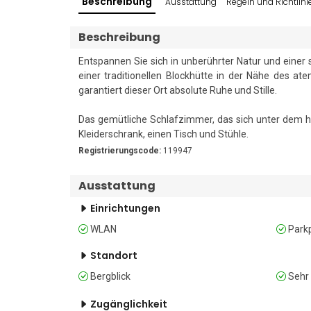
Beschreibung
Ausstattung
Regeln und Richtlini
Beschreibung
Entspannen Sie sich in unberührter Natur und einer
einer traditionellen Blockhütte in der Nähe des a
garantiert dieser Ort absolute Ruhe und Stille.

Das gemütliche Schlafzimmer, das sich unter dem hö
Kleiderschrank, einen Tisch und Stühle.

Registrierungscode:
119947
Im Erdgeschoss gibt es attraktive Essbereiche 
Kinderspielplatz. 

Ausstattung
Badezimmer

Einrichtungen
Das Gemeinschaftsbad verfügt über eine Dusche, ein
WLAN
Parkp
Sonstiges

Standort
• Kostenloses WLAN • Gemeinschaftsgarten • Es
Bergblick
Sehr 
Kinderfreundlich • Haustiere erlaubt (Hunde bis 25 kg
19:00 Uhr, Check-out bis 10:00 Uhr

Zugänglichkeit