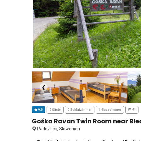
❮
9.0
2 Gäste
0 Schlafzimmer
1-Badezimmer
Wi-Fi
Goška Ravan Twin Room near Ble
Radovljica, Slowenien