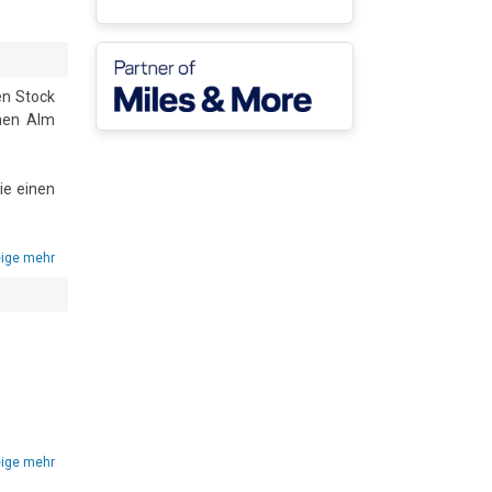
n Stock 
nen Alm 
e einen 
 einen 
ige mehr
rten • 
:00 bis 
ige mehr