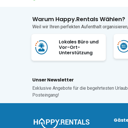
Die Küste steht dem in nichts nach. Die Altstadt vo
UNESCO-Weltkulturerbe gehörenden St.-Jakobs-Kathe
Autominuten entfernt, und die familienfreundliche
Warum Happy.Rentals Wählen?
ebenfalls etwa 20 Autominuten entfernt. Zwischen de
Weil wir Ihren perfekten Aufenthalt organisiere
jeder Tag zwei Ausflugsmöglichkeiten zur Auswahl.

Der nächstgelegene Flughafen ist der Flughafen S
entfernt.
Lokales Büro und
Vor-Ort-
Unterstützung
Unser Newsletter
Exklusive Angebote für die begehrtesten Urlaube,
Posteingang!
Gäst