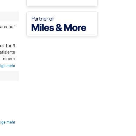
aus auf 
s für 9 
isierte 
 einem 
 nie in 
ige mehr
 einer 
estühle 
meinsam 
ige mehr