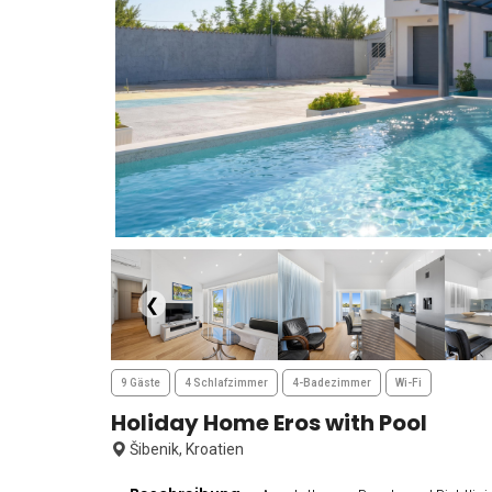
❮
9 Gäste
4 Schlafzimmer
4-Badezimmer
Wi-Fi
Holiday Home Eros with Pool
Šibenik, Kroatien