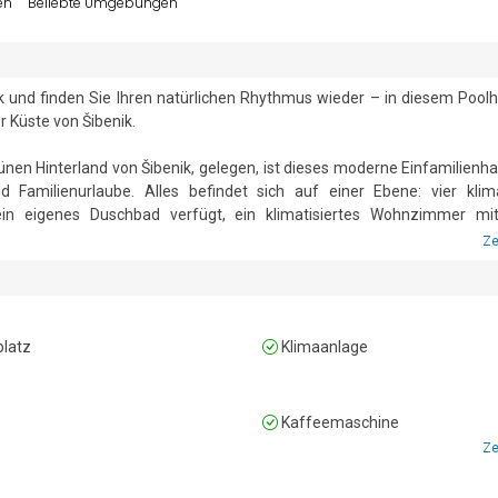
en
Beliebte Umgebungen
k und finden Sie Ihren natürlichen Rhythmus wieder – in diesem Poolh
Küste von Šibenik.

en Hinterland von Šibenik, gelegen, ist dieses moderne Einfamilienhau
amilienurlaube. Alles befindet sich auf einer Ebene: vier klimat
in eigenes Duschbad verfügt, ein klimatisiertes Wohnzimmer mit
 sogar eine zweite Kochnische, sodass Frühaufsteher und Spätesser sich
Ze
ittelpunkt eines ummauerten, privaten Gartens mit Olivenbäumen,
er farbenfrohen Sonnenterrasse, auf der Kinder in Sichtweite aller Lieg
latz
Klimaanlage
dem Tor und der Haustierfreundlichkeit kann die ganze Familie ge


Kaffeemaschine
Erdgeschoss mit einem Doppelbett und einem Kleiderschrank.

Ze
ersten Stock mit einem Doppelbett und einem Kleiderschrank.

ersten Stock mit einem Doppelbett und einem Kleiderschrank.
