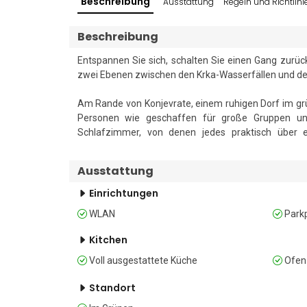
Beschreibung
Ausstattung
Regeln und Richtlini
Beschreibung
Entspannen Sie sich, schalten Sie einen Gang zurüc
zwei Ebenen zwischen den Krka-Wasserfällen und der 
Am Rande von Konjevrate, einem ruhigen Dorf im grün
Personen wie geschaffen für große Gruppen und F
Schlafzimmer, von denen jedes praktisch über e
Doppelschlafsofa, eine voll ausgestattete Küche und
die Quere kommen.

Ausstattung
Im Außenbereich bildet der brandneue Pool den M
Einrichtungen
überdachten Terrasse für schattige Grillessen und ein
WLAN
Parkp
spielen können. Dank privater Parkplätze hinter 
verreisen, ohne dass jemand Abstriche machen muss.
Kitchen
Voll ausgestattete Küche
Ofen
Schlafmöglichkeiten

Schlafzimmer 1: Ein klimatisiertes Schlafzimmer im 
Standort
Schlafzimmer 2: Ein klimatisiertes Schlafzimmer im 
Schlafzimmer 3: Ein klimatisiertes Schlafzimmer im 