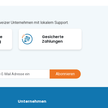
der zum 
 nur 20 
hinter, 
 bietet 
hweizer Unternehmen mit lokalem Support.
Šibenik 
ge
Gesicherte
g
Zahlungen
Abonnieren
Unternehmen