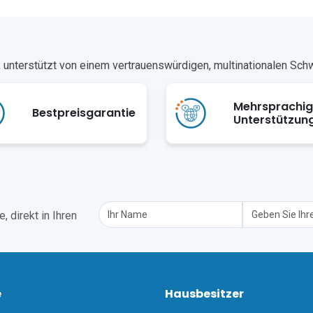
n Šibenik, ein steinernes Labyrinth aus steilen Gassen, gekrönt von 
drale, die vollständig aus Kalkstein und Marmor gehauen ist, liegt
n Solaris-Strände mit ihrem klaren, flachen Wasser liegen gleich da
n Wasserfällen auf der einen Seite und der Adria auf der anderen Seite
n, unterstützt von einem vertrauenswürdigen, multinationalen Sc
plit, etwa 50 Autominuten von diesem Ferienhaus in der Nähe von 
Mehrsprachi
Bestpreisgarantie
Unterstützun
 direkt in Ihren
e
Hausbesitzer