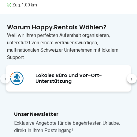
Zug: 1.00 km
Botanischen Garten erkunden möchten, 
sind diese Ziele ebenfalls nur 15 
Minuten entfernt. Der nächstgelegene 
internationale Flughafen ist Mailand-
Warum Happy.Rentals Wählen?
Malpensa, etwa eine Autostunde 
Weil wir Ihren perfekten Aufenthalt organisieren,
entfernt. Reisen Sie mit dem Zug an? 
unterstützt von einem vertrauenswürdigen,
Der Bahnhof von Stresa ist nur 10 
multinationalen Schweizer Unternehmen mit lokalem
Gehminuten von der Ferienwohnung 
entfernt. Für diejenigen, die mit dem 
Support.
Auto anreisen, gibt es in der Nähe auch 
einen kostenlosen Parkplatz.
Lokales Büro und Vor-Ort-
‹
›
Unterstützung
Unser Newsletter
Exklusive Angebote für die begehrtesten Urlaube,
direkt in Ihren Posteingang!