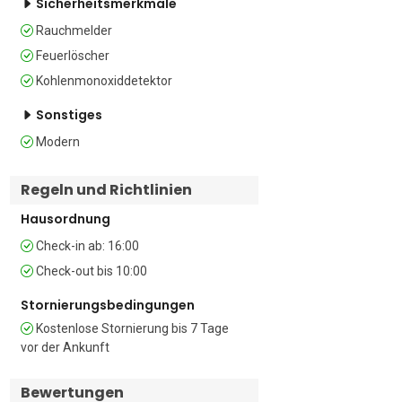
Sicherheitsmerkmale
Doppelbett.

Extra: Im Wohnzimmer befindet sich ein 
Rauchmelder
Doppelschlafsofa.

Feuerlöscher
Kohlenmonoxiddetektor
Badezimmer

Das voll ausgestattete 
Sonstiges
Familienbadezimmer verfügt über eine 
Badewanne mit Dusche, WC, Föhn und 
Modern
Bidet.

Regeln und Richtlinien
Zusätzlich 

• Kostenloses WLAN • Besonders 
Hausordnung
tierfreundlich • Kostenlose und 
Check-in ab: 16:00
kostenpflichtige öffentliche Parkplätze 
Check-out bis 10:00
– Müllentsorgung – An einer 
Nebenstraße gelegen • Besonders 
Stornierungsbedingungen
kinderfreundlich • Waschmaschine • 
Kostenlose Stornierung bis 7 Tage
Bügeleinrichtungen  • Smart-TV 

vor der Ankunft
Lage 

Bewertungen