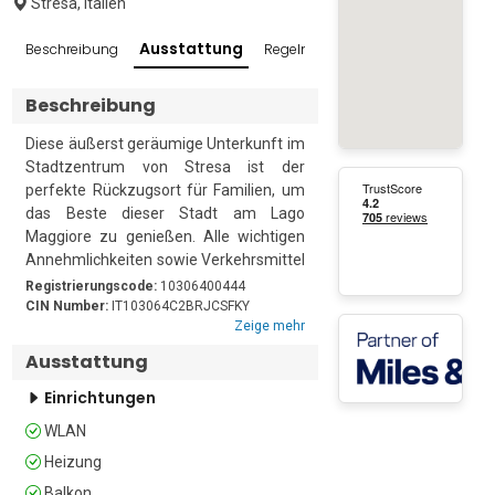
Stresa, Italien
Ausstattung
Beschreibung
Regeln und Richtlinien
Bewertun
Beschreibung
Diese äußerst geräumige Unterkunft im 
Stadtzentrum von Stresa ist der 
perfekte Rückzugsort für Familien, um 
das Beste dieser Stadt am Lago 
Maggiore zu genießen. Alle wichtigen 
Annehmlichkeiten sowie Verkehrsmittel 
sind nur einen Katzensprung von der 
Registrierungscode:
10306400444
Wohnung im ersten Stock entfernt, 
CIN Number:
IT103064C2BRJCSFKY
Zeige mehr
sodass Gäste einen völlig 
unbeschwerten Urlaub genießen 
Ausstattung
können, ohne auf ihr Auto angewiesen 
Einrichtungen
zu sein.

WLAN
Im Inneren bietet die 2-Zimmer-
Heizung
Wohnung eine ruhige und flexible 
Unterkunft für bis zu 5 Gäste. Das 
Balkon