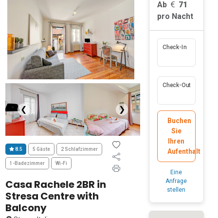
Ab
71
pro Nacht
Check-In
Check-Out
❮
❯
Buchen
Sie
Ihren
8.5
5 Gäste
2 Schlafzimmer
Aufenthalt
1-Badezimmer
Wi-Fi
Eine
Casa Rachele 2BR in
Anfrage
stellen
Stresa Centre with
Balcony