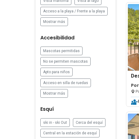
Vista marítima
Vista al lago
Acceso a la playa / Frente a la playa
Mostrar más
Accesibilidad
Mascotas permitidas
No se permiten mascotas
Apto para niños
De
Acceso en silla de ruedas
Por
Po
Mostrar más
Esquí
ski in - ski Out
Cerca del esquí
Central en la estación de esquí