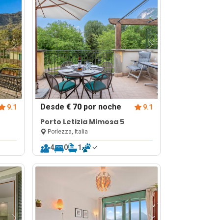
Desde
€ 70
por noche
9.1
9.1
Porto Letizia Mimosa 5
Porlezza, Italia
4
0
1