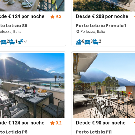
sde
€ 124
por noche
Desde
€ 208
por noche
9.3
to Letizia S8
Porto Letizia Primula 1
rlezza, Italia
Porlezza, Italia
6
2
1
8
3
2
sde
€ 124
por noche
Desde
€ 90
por noche
9.2
to Letizia P6
Porto Letizia P11