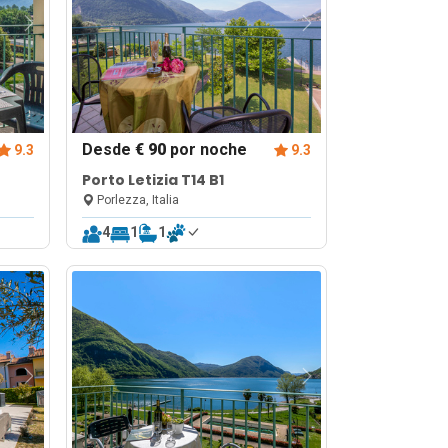
Desde
€ 90
por noche
9.3
9.3
Porto Letizia T14 B1
Porlezza, Italia
4
1
1