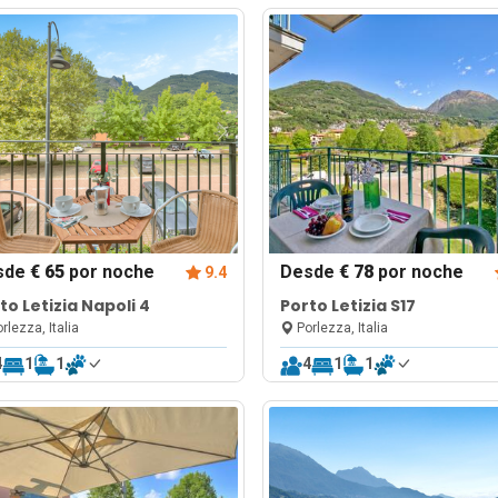
sde
€ 65
por noche
Desde
€ 78
por noche
9.4
to Letizia Napoli 4
Porto Letizia S17
rlezza, Italia
Porlezza, Italia
4
1
1
4
1
1