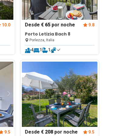
Desde
€ 65
por noche
10.0
9.8
Porto Letizia Bach 8
Porlezza, Italia
4
1
1
Desde
€ 208
por noche
9.5
9.5