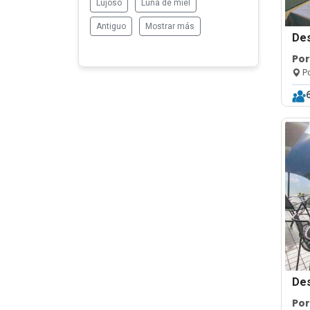
Lujoso
Luna de miel
Antiguo
Mostrar más
De
Por
Po
De
Por