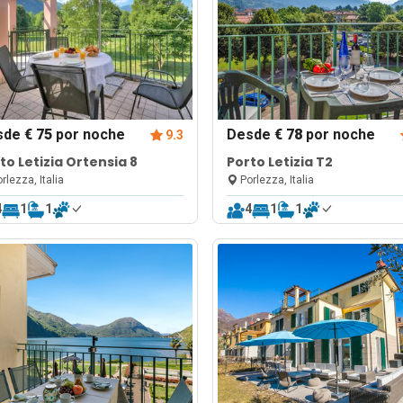
sde
€ 75
por noche
Desde
€ 78
por noche
9.3
to Letizia Ortensia 8
Porto Letizia T2
rlezza, Italia
Porlezza, Italia
4
1
1
4
1
1