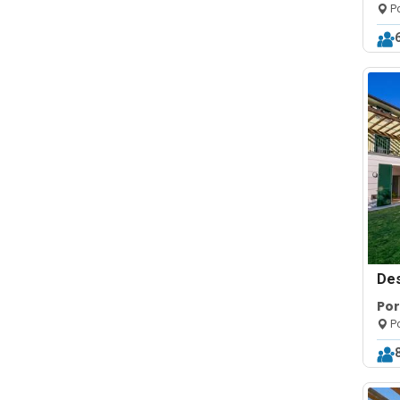
Po
De
Por
Po