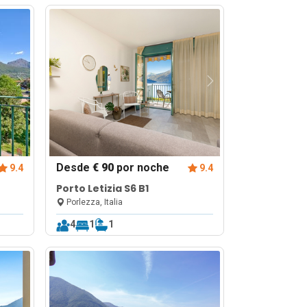
Desde
€ 90
por noche
9.4
9.4
Porto Letizia S6 B1
Porlezza, Italia
4
1
1