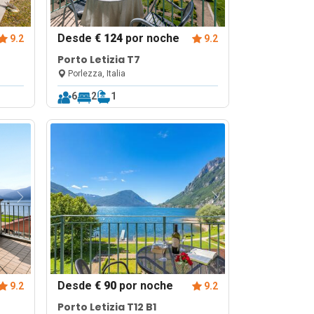
Desde
€ 124
por noche
9.2
9.2
Porto Letizia T7
Porlezza, Italia
6
2
1
Desde
€ 90
por noche
9.2
9.2
Porto Letizia T12 B1