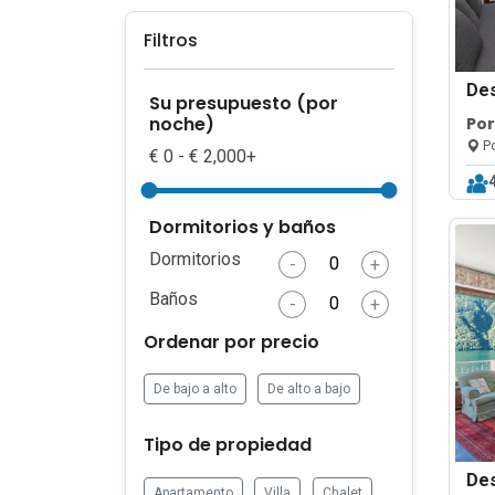
Filtros
De
Su presupuesto (por
noche)
Por
Po
€ 0 - € 2,000+
Dormitorios y baños
Dormitorios
-
+
Baños
-
+
Ordenar por precio
De bajo a alto
De alto a bajo
Tipo de propiedad
De
Apartamento
Villa
Chalet