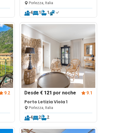
Porlezza, Italia
4
1
1
Desde
€ 121
por noche
9.2
9.1
Porto Letizia Viola 1
Porlezza, Italia
4
2
2