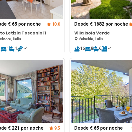
sde
€ 65
por noche
Desde
€ 1682
por noche
10.0
to Letizia Toscanini 1
Villa Isola Verde
rlezza, Italia
Valsolda, Italia
4
1
1
16
8
6
sde
€ 221
por noche
Desde
€ 65
por noche
9.5