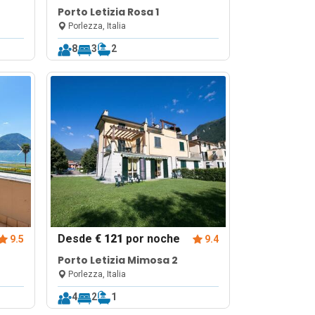
Porto Letizia Rosa 1
Porlezza, Italia
8
3
2
Desde
€ 121
por noche
9.5
9.4
Porto Letizia Mimosa 2
Porlezza, Italia
4
2
1