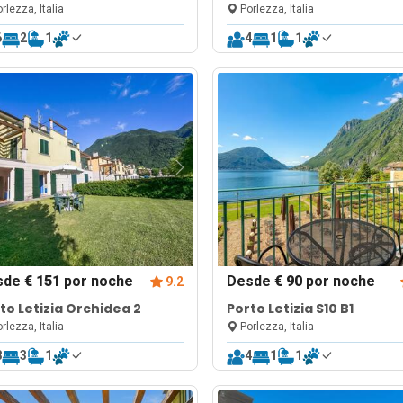
rlezza, Italia
Porlezza, Italia
6
2
1
4
1
1
sde
€ 151
por noche
Desde
€ 90
por noche
9.2
to Letizia Orchidea 2
Porto Letizia S10 B1
rlezza, Italia
Porlezza, Italia
8
3
1
4
1
1