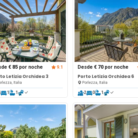
sde
€ 85
por noche
Desde
€ 70
por noche
9.1
to Letizia Orchidea 3
Porto Letizia Orchidea 6
rlezza, Italia
Porlezza, Italia
4
1
1
2
0
1