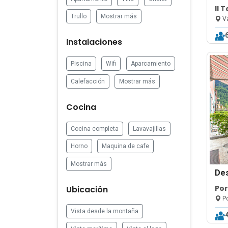
Il 
Trullo
Mostrar más
Va
Instalaciones
Piscina
Wifi
Aparcamiento
Calefacción
Mostrar más
Cocina
Cocina completa
Lavavajillas
Horno
Maquina de cafe
Mostrar más
De
Por
Ubicación
Po
Vista desde la montaña