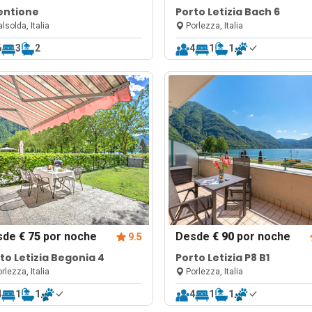
Tentione
Porto Letizia Bach 6
lsolda, Italia
Porlezza, Italia
6
3
2
4
1
1
sde
€ 75
por noche
Desde
€ 90
por noche
9.5
to Letizia Begonia 4
Porto Letizia P8 B1
rlezza, Italia
Porlezza, Italia
4
1
1
4
1
1