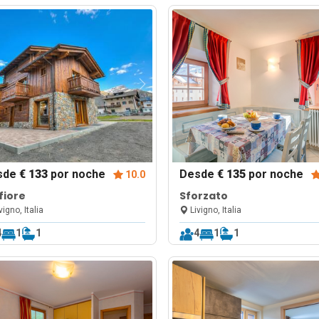
sde
€ 133
por noche
Desde
€ 135
por noche
10.0
fiore
Sforzato
vigno, Italia
Livigno, Italia
4
1
1
4
1
1