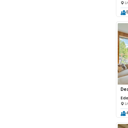
Li
De
Ede
Li