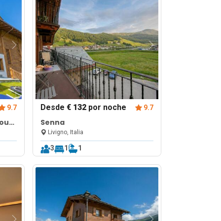
Desde
€ 132
por noche
9.7
9.7
 out
Senna
Livigno, Italia
3
1
1