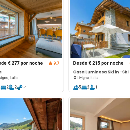
sde
€ 277
por noche
Desde
€ 215
por noche
9.7
a
Casa Luminosa Ski in -Ski
100m
vigno, Italia
Livigno, Italia
5
2
2
5
2
1