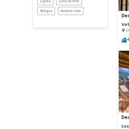
Lujoso
Luna de miel
Antiguo
Mostrar más
De
Ve
Li
De
Luc