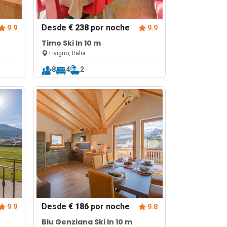
Desde
€ 238
por noche
9.9
9.9
Timo Ski In 10 m
Livigno, Italia
8
4
2
Desde
€ 186
por noche
9.9
9.8
Blu Genziana Ski In 10 m