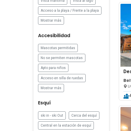
Vista marítima
Vista al lago
Acceso a la playa / Frente a la playa
Mostrar más
Accesibilidad
Mascotas permitidas
No se permiten mascotas
Apto para niños
De
Acceso en silla de ruedas
Bel
Li
Mostrar más
Esquí
ski in - ski Out
Cerca del esquí
Central en la estación de esquí