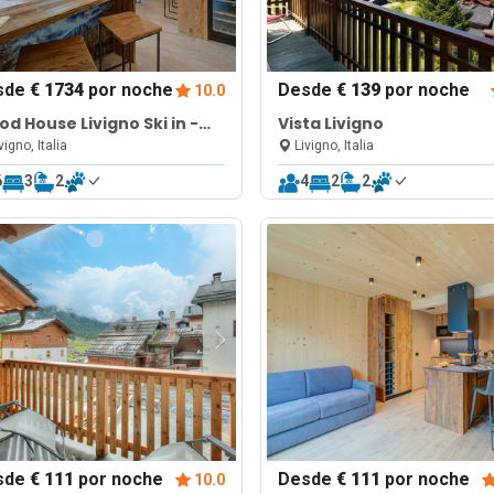
sde
€ 1734
por noche
Desde
€ 139
por noche
10.0
d House Livigno Ski in -
Vista Livigno
 out 10m
vigno, Italia
Livigno, Italia
6
3
2
4
2
2
sde
€ 111
por noche
Desde
€ 111
por noche
10.0