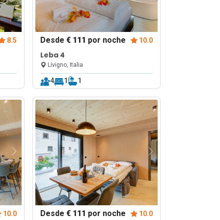
Desde
€ 111
por noche
8.5
10.0
Leba 4
Livigno, Italia
4
1
1
Desde
€ 111
por noche
10.0
10.0