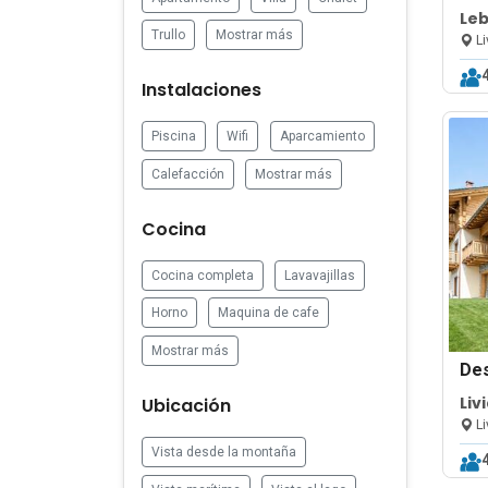
Leb
Trullo
Mostrar más
Li
Instalaciones
Piscina
Wifi
Aparcamiento
Calefacción
Mostrar más
Cocina
Cocina completa
Lavavajillas
Horno
Maquina de cafe
Mostrar más
De
Liv
Ubicación
Li
Vista desde la montaña