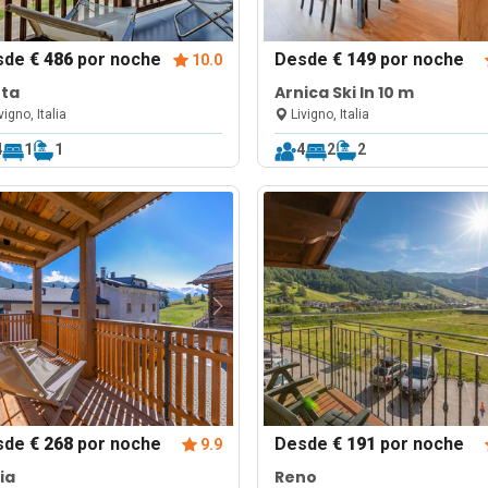
sde
€ 486
por noche
Desde
€ 149
por noche
10.0
tta
Arnica Ski In 10 m
vigno, Italia
Livigno, Italia
4
1
1
4
2
2
sde
€ 268
por noche
Desde
€ 191
por noche
9.9
ia
Reno