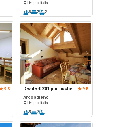
Livigno, Italia
5
2
2
Desde
€ 201
por noche
9.8
9.8
Arcobaleno
Livigno, Italia
5
2
1