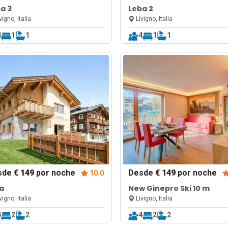
a 3
Leba 2
vigno, Italia
Livigno, Italia
4
1
1
4
1
1
sde
€ 149
por noche
Desde
€ 149
por noche
10.0
ia
New Ginepro Ski 10 m
vigno, Italia
Livigno, Italia
4
2
2
4
2
2