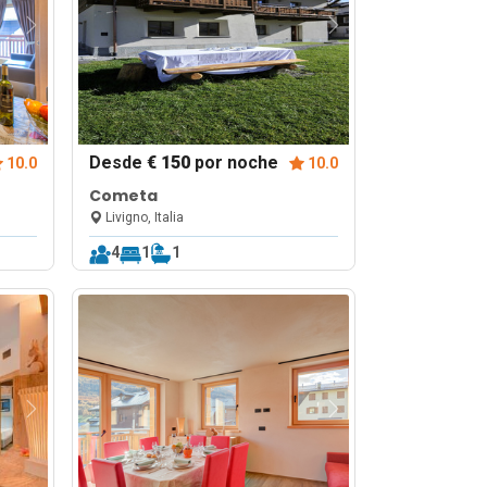
Desde
€ 150
por noche
10.0
10.0
Cometa
Livigno, Italia
4
1
1