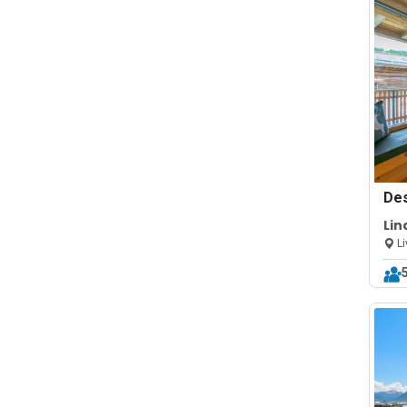
De
Lin
Li