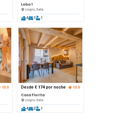
Leba 1
Livigno, Italia
4
1
1
Desde
€ 174
por noche
10.0
10.0
Casa Fiorita
Livigno, Italia
4
2
1