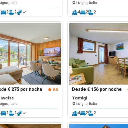
vigno, Italia
Livigno, Italia
5
2
2
4
2
2
sde
€ 275
por noche
Desde
€ 156
por noche
9.8
lweiss
Tamigi
vigno, Italia
Livigno, Italia
4
2
2
4
2
2