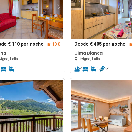
sde
€ 110
por noche
Desde
€ 405
por noche
10.0
rna
Cima Bianca
vigno, Italia
Livigno, Italia
3
1
1
4
1
1