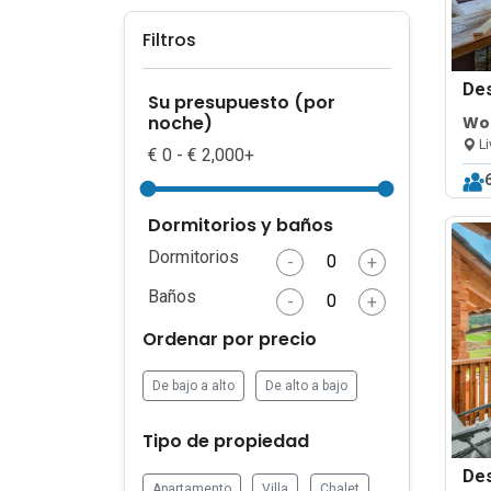
Filtros
De
Su presupuesto (por
noche)
Woo
Ski
Li
€ 0 - € 2,000+
Dormitorios y baños
Dormitorios
-
+
Baños
-
+
Ordenar por precio
De bajo a alto
De alto a bajo
Tipo de propiedad
De
Apartamento
Villa
Chalet