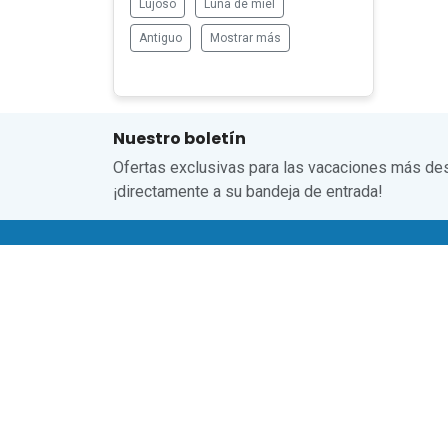
Lujoso
Luna de miel
Antiguo
Mostrar más
Nuestro boletín
Ofertas exclusivas para las vacaciones más de
¡directamente a su bandeja de entrada!
Hués
Término
Política
Hacer u
Registr