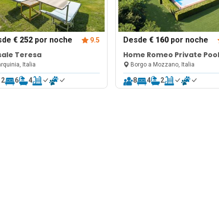
sde
€ 252
por noche
Desde
€ 160
por noche
9.5
sale Teresa
Home Romeo Private Poo
House Surrounded by Na
rquinia, Italia
Borgo a Mozzano, Italia
12
6
4
8
4
2