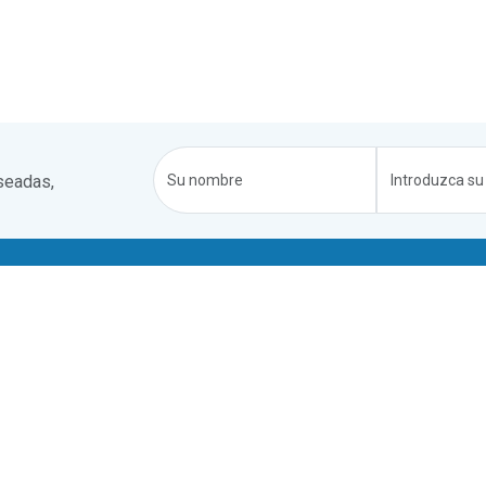
seadas,
ped
Propietarios
s y condiciones
Registra tu casa
 de privacidad
Blogs de propietarios
n pago
Registro
o