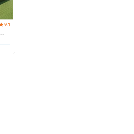
9.1
l
ture