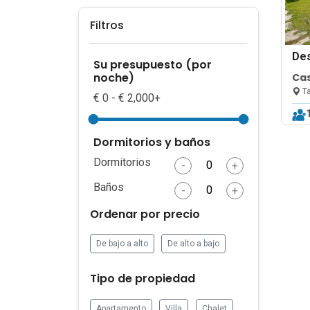
Filtros
De
Su presupuesto (por
noche)
Ca
Ta
€ 0 - € 2,000+
Dormitorios y baños
Dormitorios
-
+
Baños
-
+
Ordenar por precio
De bajo a alto
De alto a bajo
Tipo de propiedad
Apartamento
Villa
Chalet