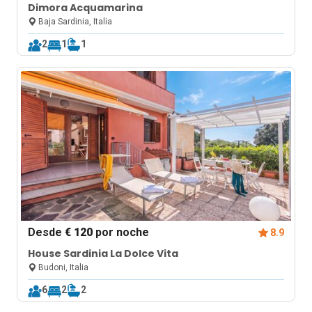
Dimora Acquamarina
Baja Sardinia, Italia
2
1
1
Desde
€ 120
por noche
8.9
House Sardinia La Dolce Vita
Budoni, Italia
6
2
2