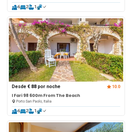
6
2
1
Desde
€ 88
por noche
10.0
I Fari 98 600m From The Beach
Porto San Paolo, Italia
6
2
1