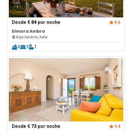
Desde
€ 84
por noche
9.6
Dimora Ambra
Baja Sardinia, Italia
2
1
1
Desde
€ 73
por noche
9.4