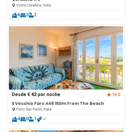
Costa Corallina, Italia
6
2
2
Desde
€ 42
por noche
10.0
Il Vecchio Faro A48 150m From The Beach
Porto San Paolo, Italia
4
0
1