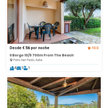
Desde
€ 56
por noche
10.0
Il Borgo 10/5 700m From The Beach
Porto San Paolo, Italia
4
1
1