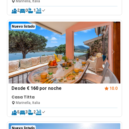
Marinella, Italia
2
0
1
Nuevo listado
Desde
€ 160
por noche
10.0
Casa Titta
Marinella, Italia
5
3
2
Nuevo listado