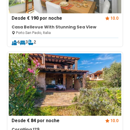
Desde
€ 190
por noche
10.0
Casa Bellevue With Stunning Sea View
Porto San Paolo, Italia
6
3
2
Desde
€ 84
por noche
10.0
Corallina 179