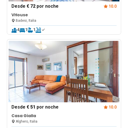
Desde
€ 72
por noche
10.0
VHouse
Badesi, Italia
4
1
1
Desde
€ 51
por noche
10.0
Casa Gialla
Alghero, Italia