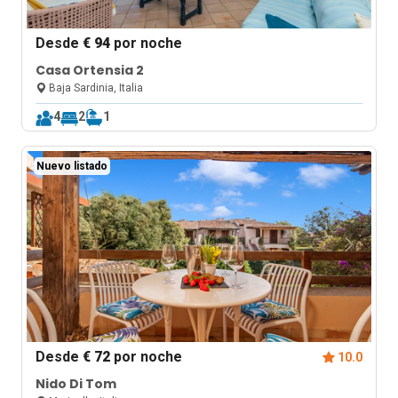
Desde
€ 94
por noche
Casa Ortensia 2
Baja Sardinia, Italia
4
2
1
Nuevo listado
Desde
€ 72
por noche
10.0
Nido Di Tom