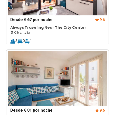
Desde
€ 67
por noche
9.6
Always Traveling Near The City Center
Olbia, Italia
3
0
1
Desde
€ 81
por noche
9.6