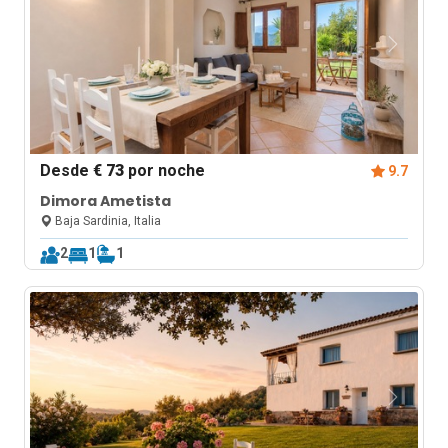
Desde
€ 73
por noche
9.7
Dimora Ametista
Baja Sardinia, Italia
2
1
1