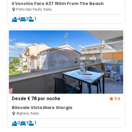
Il Vecchio Faro A37 150m From The Beach
Porto San Paolo, Italia
4
2
1
Desde
€ 78
por noche
9.6
Bilocale Vista Mare Giorgio
Alghero, Italia
3
1
1