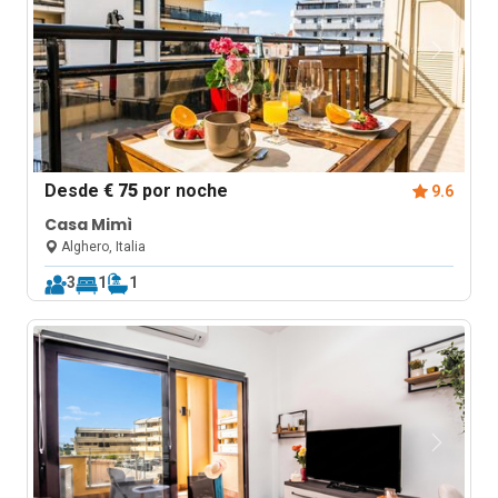
Desde
€ 75
por noche
9.6
Casa Mimì
Alghero, Italia
3
1
1