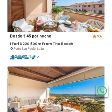
Desde
€ 45
por noche
9.6
I Fari D220 600m From The Beach
Porto San Paolo, Italia
3
0
1