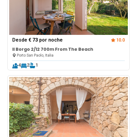
Desde
€ 73
por noche
10.0
Il Borgo 2/12 700m From The Beach
Porto San Paolo, Italia
4
2
1