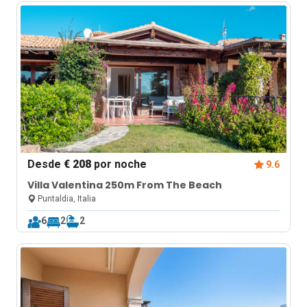
Desde
€ 208
por noche
9.6
Villa Valentina 250m From The Beach
Puntaldia, Italia
6
2
2