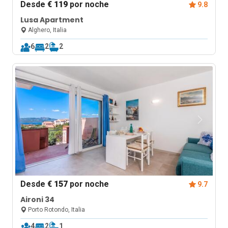
Desde
€ 119
por noche
9.8
Lusa Apartment
Alghero, Italia
6
2
2
Desde
€ 157
por noche
9.7
Aironi 34
Porto Rotondo, Italia
4
2
1