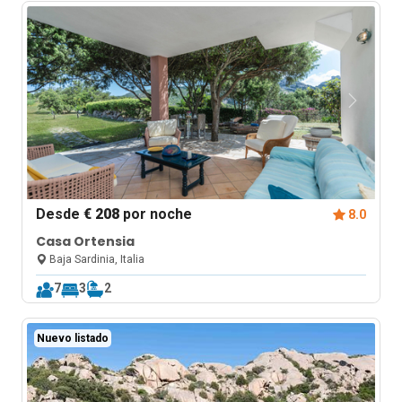
Desde
€ 208
por noche
8.0
Casa Ortensia
Baja Sardinia, Italia
7
3
2
Nuevo listado