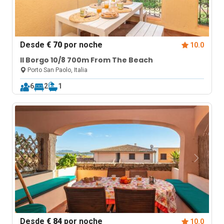
Desde
€ 70
por noche
10.0
Il Borgo 10/8 700m From The Beach
Porto San Paolo, Italia
6
2
1
Desde
€ 84
por noche
10.0