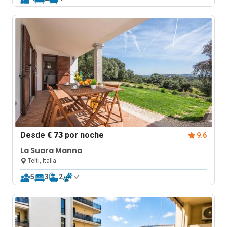
Desde
€ 73
por noche
9.6
La Suara Manna
Telti, Italia
5
3
2