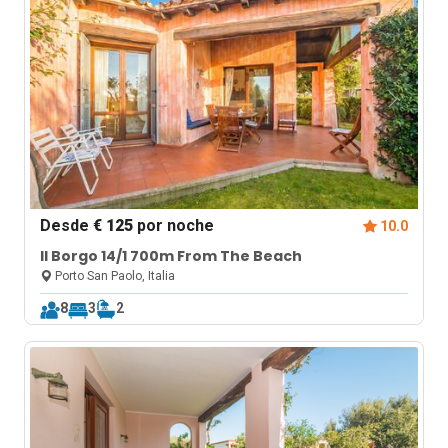
Desde
€ 125
por noche
10.0
Il Borgo 14/1 700m From The Beach
Porto San Paolo, Italia
8
3
2