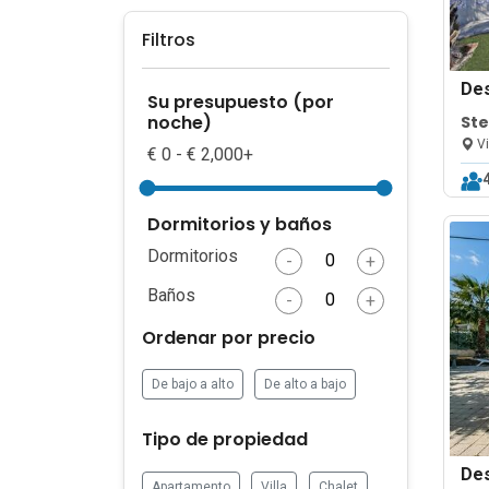
Filtros
De
Su presupuesto (por
noche)
Ste
Vi
€ 0 - € 2,000+
Dormitorios y baños
Dormitorios
-
+
Baños
-
+
Ordenar por precio
De bajo a alto
De alto a bajo
Tipo de propiedad
De
Apartamento
Villa
Chalet