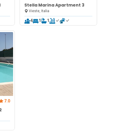
1
Stella Marina Apartment 3
Vieste, Italia
4
1
1
7.0
2