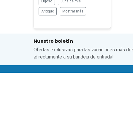
Lujoso
Luna de miel
Antiguo
Mostrar más
Nuestro boletín
Ofertas exclusivas para las vacaciones más de
¡directamente a su bandeja de entrada!
Hués
Término
Política
Hacer u
Registr