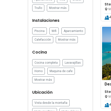
Ste
Trullo
Mostrar más
Vi
Instalaciones
Piscina
Wifi
Aparcamiento
Calefacción
Mostrar más
Cocina
Cocina completa
Lavavajillas
Horno
Maquina de cafe
Mostrar más
De
Ste
Ubicación
Vi
Vista desde la montaña