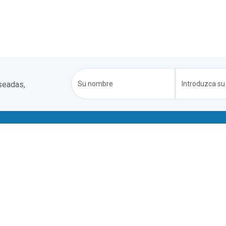
seadas,
ped
Propietarios
s y condiciones
Registra tu casa
 de privacidad
Blogs de propietarios
n pago
Registro
o