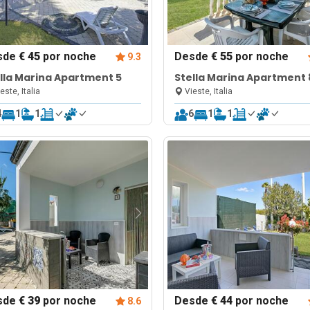
sde
€ 45
por noche
Desde
€ 55
por noche
9.3
lla Marina Apartment 5
Stella Marina Apartment 
este, Italia
Vieste, Italia
4
1
1
6
1
1
sde
€ 39
por noche
Desde
€ 44
por noche
8.6