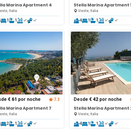
lla Marina Apartment 4
Stella Marina Apartment 
este, Italia
Vieste, Italia
4
1
1
4
1
1
sde
€ 61
por noche
Desde
€ 42
por noche
7.3
lla Marina Apartment 7
Stella Marina Apartment 
este, Italia
Vieste, Italia
4
2
1
4
1
1