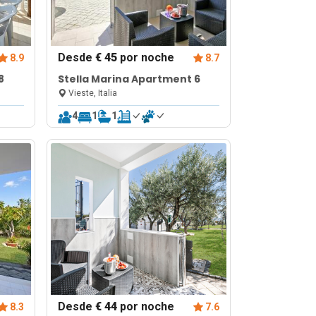
Desde
€ 45
por noche
8.9
8.7
8
Stella Marina Apartment 6
Vieste, Italia
4
1
1
Desde
€ 44
por noche
8.3
7.6