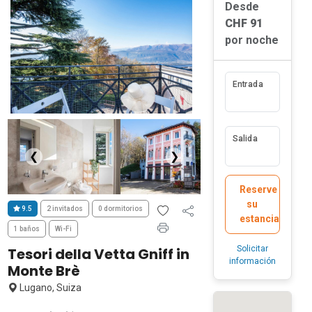
Desde
CHF 91
por noche
Entrada
Salida
❮
❯
Reserve
su
9.5
2 invitados
0 dormitorios
estancia
1 baños
Wi-Fi
Solicitar
Tesori della Vetta Gniff in
información
Monte Brè
Lugano, Suiza