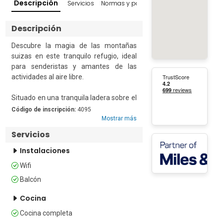
Descripción
Servicios
Normas y políticas
Reseñas
Entorno
Descripción
Descubre la magia de las montañas 
suizas en este tranquilo refugio, ideal 
para senderistas y amantes de las 
actividades al aire libre.

Situado en una tranquila ladera sobre el 
lago de Lugano, este bonito estudio 
Código de inscripción:
4095
para dos personas, recientemente 
Mostrar más
renovado, ofrece unas vistas increíbles 
Servicios
del golfo de Lugano, a lo largo del lago 
Ceresio, hasta las cumbres del Monte 
Instalaciones
Rosa.   

Wifi
Balcón
La propiedad está situada en una zona 
tranquila, en la segunda planta de un 
Cocina
edificio Liberty de tres plantas de la 
década de 1920, sobre el restaurante 
Cocina completa