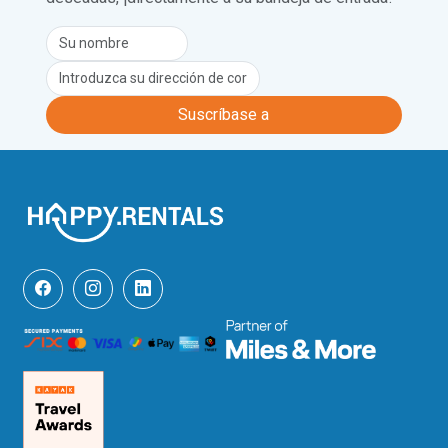
huéspedes opciones de menú para 
consumir en el apartamento, pero solo 
están abiertos durante el horario de 
funcionamiento del funicular.

El pueblo de Brè, uno de los más 
Suscríbase a
soleados del Tesino, se encuentra a 20 
minutos a pie. Aquí los huéspedes 
encontrarán una tienda de comestibles 
y dos restaurantes: el Salotto BRÈ, en el 
centro del pueblo, y el Grotto 
Castagneto, situado en el bosque. El 
pueblo de Brè también es conocido por 
su mobiliario artístico, con 20 obras de 
arte de artistas internacionales en el 
centro del pueblo. En la iglesia de San 
Simone y San Fedele se pueden 
admirar los frescos de Joseph Birò, un 
famoso artista húngaro. Los amantes 
del arte también pueden visitar el 
famoso museo del artista Wilhelm 
Schmid.
