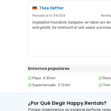
por la mañana y ofrece productos frescos de t
supermercado.

Thea Haffter
Revisado el 01/04/2026
Reseña
Las excursiones de un día son fáciles y gratificant
Unglaublich freundliche Gastgeber, wir haben uns dir
panorámicas del lago y sus fragantes campos de lava
wohl gefühlt. Die Unterkunft ist sehr sauber und einla
Badacsonytomaj se encuentra a un breve trayecto de 15
aire libre local de Révfülöp, justo a la puerta de su casa
Para llegar, la estación de tren de Révfülöp se en
Internacional de Budapest está a aproximadamente 2
Lamentablemente, no se admiten mascotas en este 
Entornos populares
Playa : 0.30 km
Resta
Supermercado : 0.10 km
Tren:
¿Por Qué Elegir Happy.Rentals?
Porque organizamos su estancia perfecta, respa