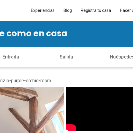
Experiencias
Blog
Registra tu casa
Hacer 
te como en casa
nzio-purple-orchid-room