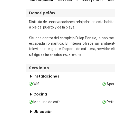
Descripción
Disfruta de unas vacaciones relajadas en esta habitac
a pie del puerto y de la playa.

Situada dentro del complejo Fulop Panzio, la habitaci
escapada romántica. El interior ofrece un ambien
televisor inteligente. Dispone de cafetera, hervidor elé
Código de inscripción:
PA25109026
En el exterior, los huéspedes pueden relajarse en el 
relajación, el establecimiento ofrece una zona de bi
Servicios
finlandesa. Entre los servicios adicionales se incluy
servicio de lavandería disponible con un coste adicional
Instalaciones
Wifi
Apar
Dormitorio 

La habitación cuenta con una cama doble, un armario,
Cocina
Maquina de cafe
Refri
Cuarto de baño 

El cuarto de baño privado incluye ducha y WC. 

Ubicación