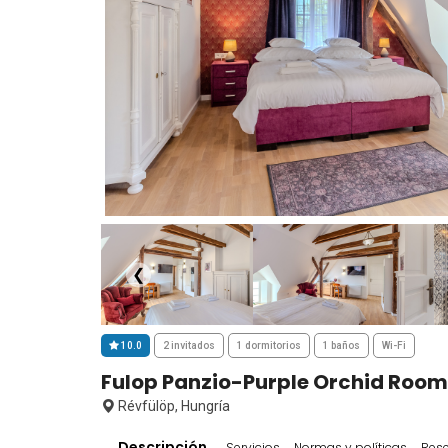
❮
10.0
2 invitados
1 dormitorios
1 baños
Wi-Fi
Fulop Panzio-Purple Orchid Room
Révfülöp, Hungría
Descripción
Servicios
Normas y políticas
Res