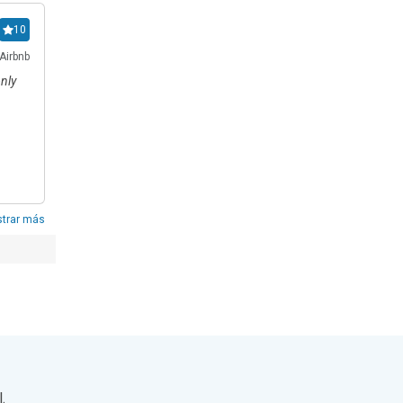
s y un 
10
Airbnb
 vistas 
nly
cola de 
cine al 
opuerto 
trar más
.