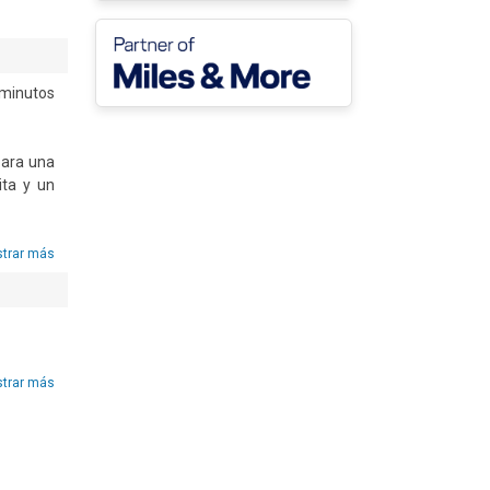
minutos 
ara una 
ta y un 
didad y 
trar más
y sauna 
os y un 
trar más