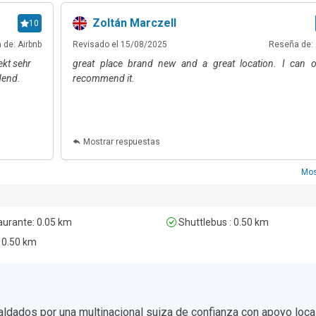
emporada. En el pueblo también hay otras tiendas de comestible
Zoltán Marczell
10
 de: Airbnb
Revisado el 15/08/2025
Reseña de: 
es: la península de Tihany, con su histórica abadía benedictina, sus
ekt sehr
great place brand new and a great location. I can o
nda, está a solo 30 minutos. En la dirección opuesta, el pueblo viní
dend.
recommend it.
 minutos en coche. En verano, disfrute de películas al aire libre en el 
.

cuentra a solo 5 minutos a pie del alojamiento, mientras que el Aer
 horas y 10 minutos en coche.
Mostrar respuestas
alojamiento.
Mos
urante: 0.05 km
Shuttlebus : 0.50 km
 0.50 km
ldados por una multinacional suiza de confianza con apoyo local