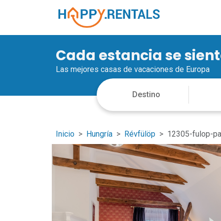
Cada estancia se sien
Las mejores casas de vacaciones de Europa
Inicio
Hungría
Révfülöp
12305-fulop-pa