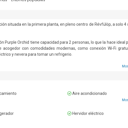
ión situada en la primera planta, en pleno centro de Révfülöp, a solo 4 
ón Purple Orchid tiene capacidad para 2 personas, lo que la hace ideal p
te acogedor con comodidades modernas, como conexión Wi-Fi gratui
ctrico y nevera para tomar un refrigerio. 

jardín compartido, vallado para garantizar la privacidad. Para mayor como
Mos
enestar en el edificio trasero, equipada con jacuzzi, sauna compartida 
en un aparcamiento cerrado con estación de recarga para coches eléctric
. El desayuno está incluido en la tarifa. 

camiento
Aire acondicionado
Mos
 aire acondicionado y un cuarto de baño privado.

gerador
Hervidor eléctrico