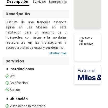
Descripción
Servicios
Normas y políticas
Reseñas
Entorno
Descripción
Disfrute de una tranquila estancia 
alpina en Les Mosses en esta 
habitación para un máximo de 5 
huéspedes, con vistas a la montaña, 
restaurantes en las instalaciones y 
acceso a pistas de esquí y senderismo.

Mostrar más
Esta habitación cuenta con 5 camas 
Servicios
individuales, armario, baño y balcón. 
Equipada con conexión Wi-Fi gratuita, la 
Instalaciones
habitación ofrece un espacio cómodo 
Wifi
para relajarse después de un día en las 
montañas.

Calefacción
Balcón
El establecimiento alberga dos 
restaurantes. Le Bivouac abre 10 
Ubicación
meses al año y sirve un variado menú 
Vista desde la montaña