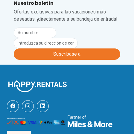
pistas para principiantes, pistas de 
Nuestro boletín
esquí de fondo, rutas con raquetas de 
Ofertas exclusivas para las vacaciones más
nieve y senderos para caminar en 
deseadas, ¡directamente a su bandeja de entrada!
invierno. En verano, Les Mosses se 
convierte en un paraíso para 
senderistas y amantes de la naturaleza, 
con rutas panorámicas que conducen al 
lago Lioson y miradores panorámicos 
en el Pic Chaussy. El Peak Walk by 
Suscríbase a
Tissot es un inolvidable puente colgante 
que une dos cumbres montañosas con 
impresionantes vistas de los Alpes. Los 
huéspedes también pueden disfrutar 
de una red de senderos para bicicletas 
de montaña, picnics junto al lago y 
paseos por los prados cercanos.

Algunas de las atracciones de visita 
obligada son el castillo de Chillon (a 30 
minutos en coche), el mundo de Chaplin 
(a 40 minutos en coche) y el castillo de 
Aigle (a 25 minutos en coche).
