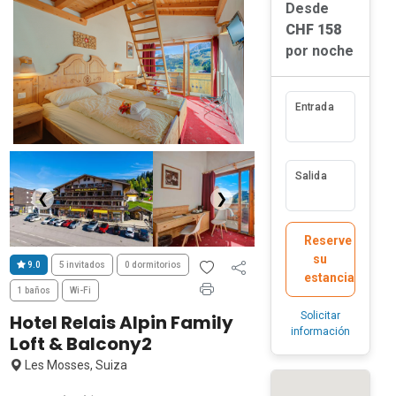
Desde
CHF 158
por noche
Entrada
Salida
❮
❯
Reserve
su
9.0
5 invitados
0 dormitorios
estancia
1 baños
Wi-Fi
Solicitar
Hotel Relais Alpin Family
información
Loft & Balcony2
Les Mosses, Suiza