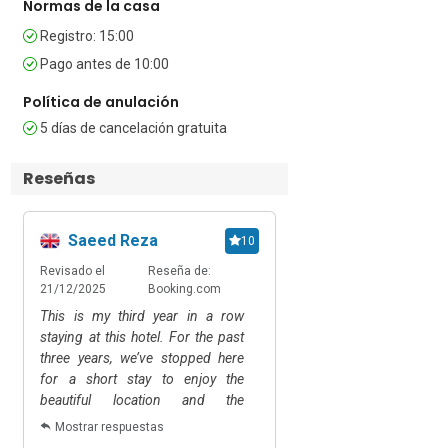
Normas de la casa
Más información en

Registro: 15:00
- Desayuno incluido - Wi-Fi gratuito - 
Pago antes de 10:00
Calefacción central - TV HD - 
Aparcamiento público gratuito - Se 
Política de anulación
admiten mascotas bajo petición - 
5 días de cancelación gratuita
Admite niños - Ascensor (hasta la 2ª 
planta) - Céntrico en estación de esquí

Reseñas
Información y cargos adicionales

El desayuno está incluido en la tarifa. Se 
Saeed Reza
Anne
10
puede reservar media pensión para 
estancias de al menos 3 noches, o para 
Revisado el
Reseña de:
Revisado el
Reseñ
grupos de 10 huéspedes o más para 
21/12/2025
Booking.com
26/01/2026
Booki
estancias de 1 noche.

This is my third year in a row
Super proche des 
staying at this hotel. For the past
Personnel adorable!
Un acogedor chalet de raclette al lado 
three years, we’ve stopped here
del hotel abre todos los sábados para 
for a short stay to enjoy the
cenar y también se puede alquilar para 
beautiful location and the
eventos privados.

exceptional hospitality of the staff
Mostrar respuestas
Mostrar respuestas
before heading off for our annual