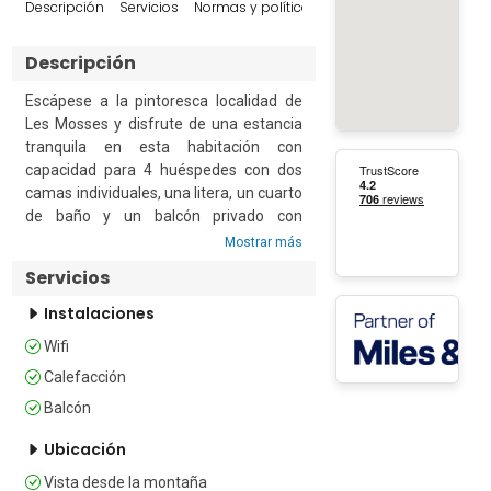
Entornos 
Descripción
Servicios
Normas y políticas
Reseñas
Descripción
Escápese a la pintoresca localidad de 
Les Mosses y disfrute de una estancia 
tranquila en esta habitación con 
capacidad para 4 huéspedes con dos 
camas individuales, una litera, un cuarto 
de baño y un balcón privado con 
amplias vistas a la montaña.

Mostrar más
Servicios
El establecimiento cuenta con dos 
restaurantes. Le Bivouac abre 10 
Instalaciones
meses al año y sirve un variado menú 
Wifi
internacional. L'Éphémère, abierto 
durante las vacaciones escolares de 
Calefacción
Navidad y febrero y los viernes y 
Balcón
sábados de la temporada de invierno, 
está situado en una cabaña de madera 
Ubicación
y sirve platos tradicionales a base de 
Vista desde la montaña