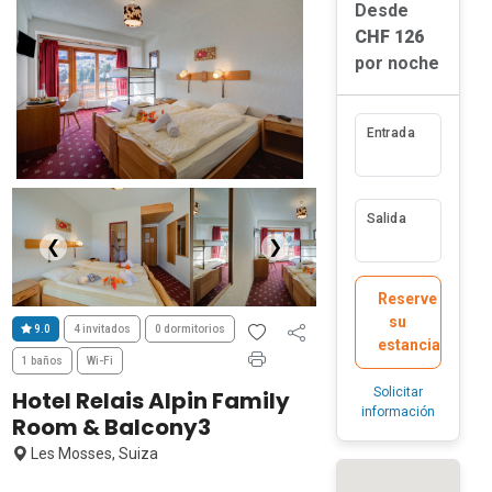
Desde
CHF 126
por noche
Entrada
Salida
❮
❯
Reserve
su
9.0
4 invitados
0 dormitorios
estancia
1 baños
Wi-Fi
Solicitar
Hotel Relais Alpin Family
información
Room & Balcony3
Les Mosses, Suiza