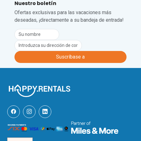
de montaña, picnics junto al lago y 
Nuestro boletín
paseos por los prados cercanos.

Ofertas exclusivas para las vacaciones más
deseadas, ¡directamente a su bandeja de entrada!
Algunas de las atracciones de visita 
obligada son el castillo de Chillon (a 30 
minutos en coche), Chaplin's World (a 40 
minutos en coche) y el castillo de Aigle 
(a 25 minutos en coche).

El aeropuerto más cercano es el de 
Suscríbase a
Ginebra, a 1 hora y 30 minutos en 
coche.