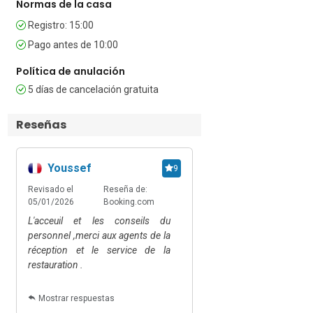
Normas de la casa
planta) - Céntrico en estación de esquí

Registro: 15:00
Información y cargos adicionales

Pago antes de 10:00
El desayuno está incluido en la tarifa. Se 
puede reservar media pensión para 
Política de anulación
estancias de al menos 3 noches, o para 
5 días de cancelación gratuita
grupos de 10 huéspedes o más para 
estancias de 1 noche.

Reseñas
Un acogedor chalet de raclette al lado 
del hotel abre todos los sábados para 
Youssef
9
cenar y también se puede alquilar para 
eventos privados.

Revisado el
Reseña de:
05/01/2026
Booking.com
Debajo del nivel de recepción (-1), el 
L'acceuil et les conseils du
hotel dispone de una sala de reuniones, 
personnel ,merci aux agents de la
una sala para niños (bajo supervisión 
réception et le service de la
paterna), guardaesquís para todos los 
restauration .
huéspedes y acceso a los aseos.

Mostrar respuestas
Ubicación
