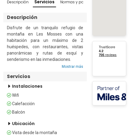
Servicios
Descripción
Normas y políticas
Reseñas
Entornos
Descripción
Disfrute de un tranquilo refugio de 
montaña en Les Mosses con una 
habitación para un máximo de 2 
huéspedes, con restaurantes, vistas 
panorámicas y rutas de esquí y 
senderismo en las inmediaciones.

Mostrar más
Esta habitación cuenta con 2 camas 
Servicios
individuales, armario, baño y balcón. 
Equipada con conexión Wi-Fi gratuita, la 
Instalaciones
habitación ofrece un espacio cómodo 
Wifi
para relajarse después de un día en las 
montañas.

Calefacción
Balcón
El establecimiento cuenta con 2 
restaurantes. Le Bivouac abre 10 
Ubicación
meses al año y sirve un variado menú 
Vista desde la montaña