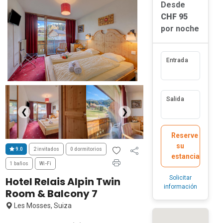
Desde
CHF 95
por noche
Entrada
Salida
❮
❯
Reserve
su
9.0
2 invitados
0 dormitorios
estancia
1 baños
Wi-Fi
Solicitar
Hotel Relais Alpin Twin
información
Room & Balcony 7
Les Mosses, Suiza