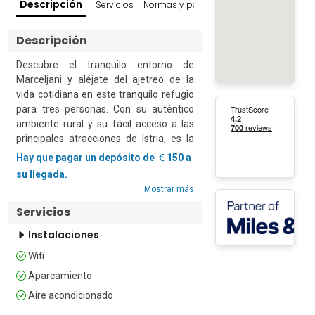
Descripción
Servicios
Normas y políticas
Entornos populare
Descripción
Descubre el tranquilo entorno de 
Marceljani y aléjate del ajetreo de la 
vida cotidiana en este tranquilo refugio 
para tres personas. Con su auténtico 
ambiente rural y su fácil acceso a las 
principales atracciones de Istria, es la 
opción perfecta para los viajeros que 
Hay que pagar un depósito de
150 a
buscan relajarse y conocer la vida 
su llegada.
tradicional croata.

Mostrar más
Servicios
Rodeada de colinas onduladas, olivos y 
el paisaje mediterráneo, la propiedad es 
Instalaciones
uno de los cuatro acogedores 
Wifi
apartamentos. Las propiedades 
comparten un amplio jardín, que cuenta 
Aparcamiento
con una piscina, una barbacoa y 
Aire acondicionado
tranquilos rincones de descanso entre 