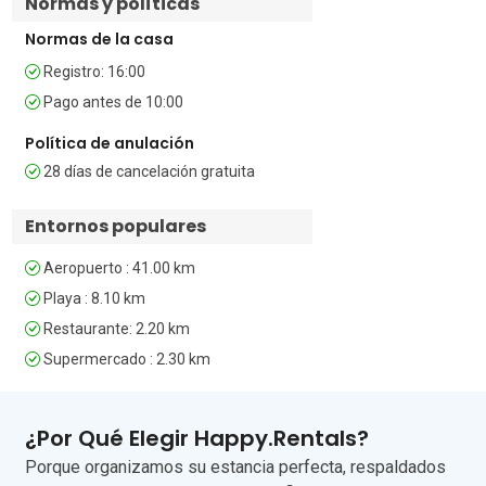
Normas y políticas
Normas de la casa
Dormitorios

Registro: 16:00
Dormitorios 1 y 2: Ambos dormitorios 
Pago antes de 10:00
están amueblados con una cama doble 
y un armario.

Política de anulación
28 días de cancelación gratuita
Baños

El cuarto de baño está equipado con 
Entornos populares
ducha, bidé, lavabo y WC.

Aeropuerto : 41.00 km
Extras

Playa : 8.10 km
Restaurante: 2.20 km
• Rodeado de vegetación • Terraza 
privada • Piscina exterior compartida • 
Supermercado : 2.30 km
Jardín compartido • Barbacoa 
compartida • Comedor exterior privado 
• Aire acondicionado • Wi-Fi gratuito • Se 
¿Por Qué Elegir Happy.Rentals?
recomienda disponer de coche • 
Porque organizamos su estancia perfecta, respaldados
Moderno • Plaza de aparcamiento 