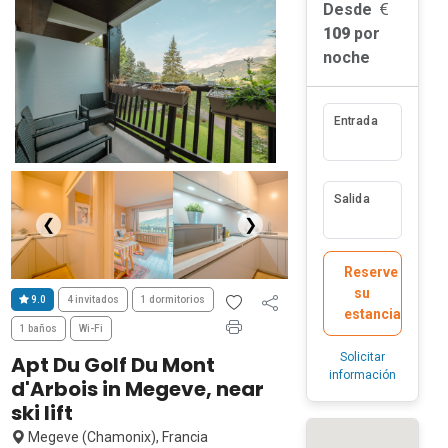
Desde
109
por
noche
Entrada
Salida
❮
❯
Reserve
su
9.0
4 invitados
1 dormitorios
estancia
1 baños
Wi-Fi
Solicitar
Apt Du Golf Du Mont
información
d'Arbois in Megeve, near
ski lift
Megeve (Chamonix), Francia