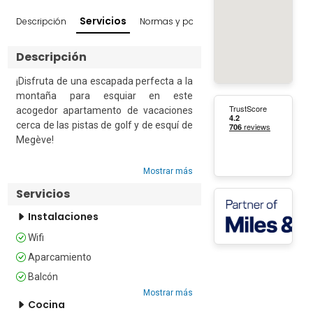
Servicios
Descripción
Normas y políticas
Reseñas
Entornos
Descripción
¡Disfruta de una escapada perfecta a la 
montaña para esquiar en este 
acogedor apartamento de vacaciones 
cerca de las pistas de golf y de esquí de 
Megève!

Situado a solo unos minutos a pie del 
Mostrar más
famoso campo de golf y de la estación 
Servicios
de esquí de Mont d’Arbois, este 
apartamento de vacaciones para 4 
Instalaciones
personas es el punto de partida alpino 
Wifi
perfecto para relajarse y disfrutar de lo 
mejor de Megève. El apartamento, 
Aparcamiento
situado en la segunda planta, goza de 
Balcón
una ubicación encantadoramente 
Mostrar más
tranquila y soleada, con un precioso 
Cocina