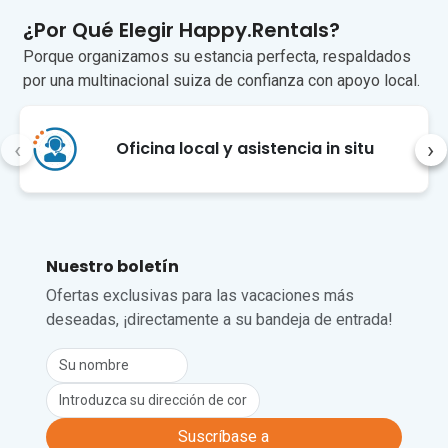
y Chamonix, con un remonte que lleva a 
¿Por Qué Elegir Happy.Rentals?
la famosa Aiguille du Midi (a 45 
minutos).

Porque organizamos su estancia perfecta, respaldados
por una multinacional suiza de confianza con apoyo local.
Megève es un destino animado durante 
todo el año, donde los huéspedes 
pueden disfrutar de diversos deportes 
‹
›
Oficina local y asistencia in situ
como el esquí, las raquetas de nieve, el 
esquí de fondo, el snowboard e incluso 
el golf. Desde este encantador lugar de 
vacaciones, el aeropuerto de Ginebra se 
encuentra a 70 minutos en coche.

Debido a la topografía, la ubicación y las 
Nuestro boletín
condiciones meteorológicas únicas del 
Ofertas exclusivas para las vacaciones más
valle del Mont Blanc, la conexión a 
deseadas, ¡directamente a su bandeja de entrada!
Internet puede ser inestable.
Lamentablemente, no se admiten 
mascotas en este alojamiento.
Suscríbase a