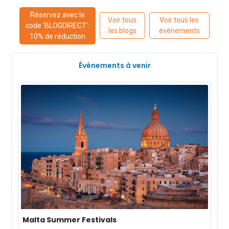
Réservez avec le
Voir tous
Voir tous les
code 'BLOGDIRECT':
les blogs
événements
10% de réduction
Événements à venir
Malta Summer Festivals