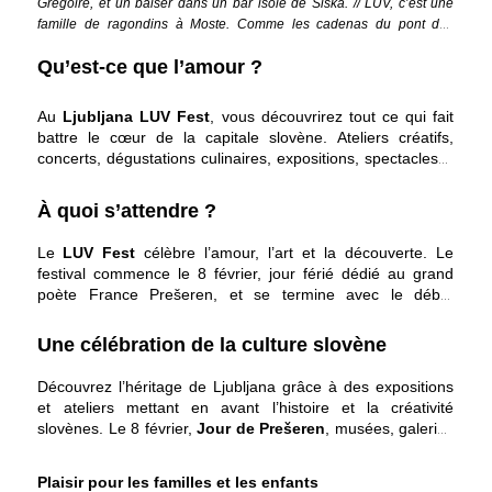
Grégoire, et un baiser dans un bar isolé de Šiška. // LUV, c’est une
famille de ragondins à Moste. Comme les cadenas du pont des
Bouchers. // LUV, c’est un bal masqué. // LUV, c’est l’amour. // LUV,
Qu’est-ce que l’amour ?
c’est Ljubljana.”
Au
Ljubljana LUV Fest
, vous découvrirez tout ce qui fait
battre le cœur de la capitale slovène. Ateliers créatifs,
concerts, dégustations culinaires, expositions, spectacles…
mais aussi les petits plaisirs simples comme savourer un
café dans les charmants cafés de Ljubljana ou goûter un
À quoi s’attendre ?
riche gâteau au chocolat à l’Atelier : en février et mars, la
ville célèbre l’amour sous toutes ses formes.
Le
LUV Fest
célèbre l’amour, l’art et la découverte. Le
festival commence le 8 février, jour férié dédié au grand
poète France Prešeren, et se termine avec le début
traditionnel de la saison des parades nuptiales des oiseaux.
Cet événement vibrant révèle l’amour profond de la
Une célébration de la culture slovène
Slovénie pour sa culture, son patrimoine et sa langue.
Découvrez l’héritage de Ljubljana grâce à des expositions
et ateliers mettant en avant l’histoire et la créativité
slovènes. Le 8 février,
Jour de Prešeren
, musées, galeries
et institutions culturelles sont gratuits, accompagnés de
visites guidées de la Ljubljana de Prešeren. À ne pas
Plaisir pour les familles et les enfants
manquer : le projet artistique lumière & son de Tina Žen le