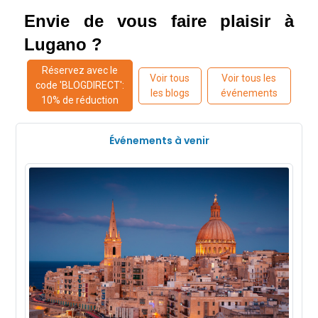
Envie de vous faire plaisir à 
Lugano ?
Réservez avec le
Voir tous
Voir tous les
code 'BLOGDIRECT':
les blogs
événements
10% de réduction
Événements à venir