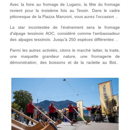
Avec la foire au fromage de Lugano, la fête du fromage
revient pour la troisième fois au Tessin. Dans le cadre
pittoresque de la Piazza Manzoni, vous aurez l’occasion de
découvrir l’extraordinaire diversité de la production
La star incontestée de l'événement sera le fromage
fromagère du Tessin et des régions voisines.
d'alpage tessinois AOC, considéré comme l'ambassadeur
des alpages tessinois. Jusqu'à 250 espèces différentes de
plantes et d'herbes poussent sur les alpages tessinois.
Parmi les autres activités, citons le marché laitier, la traite,
C'est précisément cette grande variété qui confère au
une maquette grandeur nature, une fromagerie de
fromage d'alpage ses caractéristiques gustatives uniques.
démonstration, des boissons et de la raclette au Bistrò
Une place sera également accordée aux spécialités et aux
Olimpia, un château gonflable et des animations musicales.
fromages frais, ainsi qu’à la raclette de la Caseificio del
Gottardo et bien plus encore. Pour donner à l’exposition
une touche suprarégionale, certaines fromageries situées
au-delà du Gothard présenteront leurs délicieuses
spécialités.