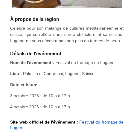
À propos de la région
Célèbre pour son mélange de cultures méditerranéenne et
suisse, qui se reflète dans son architecture et sa cuisine,
Lugano ne vous décevra pas non plus en termes de beauté
naturelle. Le magnifique bord du lac, les villages et les
montagnes environnantes vous offriront de nombreuses
Détails de l'événement
occasions de profiter de la nature et de pratiquer des
Nom de l'événement :
Festival du fromage de Lugano
sports. Si vous aimez la vie urbaine, Lugano offre de
nombreuses possibilités de divertissement et de shopping.
Lieu :
Palazzo di Congressi, Lugano, Suisse
Ne manquez pas la vieille ville, la cathédrale, la Piazza della
Riforma, le Palazzo Civico, le LAC et le jardin du Belvédère.
Date et heure :
3 octobre 2026 : de 10 h à 17 h
4 octobre 2026 : de 10 h à 17 h
Site web officiel de l'événement :
Festival du fromage de 
Lugan