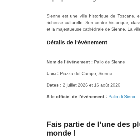
Sienne est une ville historique de Toscane, 
richesse culturelle. Son centre historique, 
et la majestueuse cathédrale de Sienne. La ville
célèbre course du Palio. Sienne offre de l’a
Détails de l’événement
pittoresques, de campagnes vallonnées et de cé
au long de l’année.
Nom de l’événement :
Palio de Sienne
Lieu :
Piazza del Campo, Sienne
Dates :
2 juillet 2026 et 16 août 2026
Site officiel de l’événement :
Palio di Siena
Fais partie de l’une des 
monde !