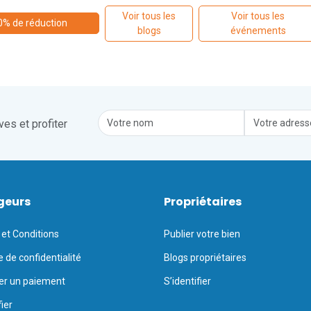
Voir tous les
Voir tous les
0% de réduction
blogs
événements
es et profiter
geurs
Propriétaires
et Conditions
Publier votre bien
e de confidentialité
Blogs propriétaires
er un paiement
S’identifier
fier