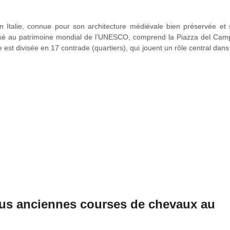
en Italie, connue pour son architecture médiévale bien préservée et 
classé au patrimoine mondial de l’UNESCO, comprend la Piazza del Cam
 est divisée en 17 contrade (quartiers), qui jouent un rôle central dans
rt, des musées, une cuisine traditionnelle et est entourée de villag
lèbres régions viticoles. Elle accueille des festivals et événements t
plus anciennes courses de chevaux au