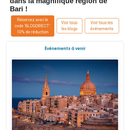
dans la magnifique région de
Bari !
Réservez avec le
Voir tous
Voir tous les
code 'BLOGDIRECT':
les blogs
événements
10% de réduction
Événements à venir