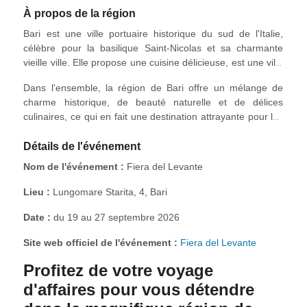
À propos de la région
Bari est une ville portuaire historique du sud de l'Italie,
célèbre pour la basilique Saint-Nicolas et sa charmante
vieille ville. Elle propose une cuisine délicieuse, est une ville
universitaire et accorde une grande importance au
Dans l'ensemble, la région de Bari offre un mélange de
commerce et à l'industrie grâce à des infrastructures
charme historique, de beauté naturelle et de délices
modernes. La région de Bari est connue pour ses paysages
culinaires, ce qui en fait une destination attrayante pour les
côtiers pittoresques, ses belles plages et ses oliveraies. Elle
visiteurs à la recherche d'une expérience italienne
partage les traditions culinaires de Bari, avec de délicieux
authentique.
Détails de l'événement
plats de fruits de mer et des spécialités régionales comme
les pâtes orecchiette.
Nom de l'événement :
Fiera del Levante
Lieu :
Lungomare Starita, 4, Bari
Date :
du 19 au 27 septembre 2026
Site web officiel de l'événement :
Fiera del Levante
Profitez de votre voyage
d'affaires pour vous détendre