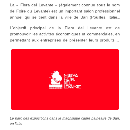
La « Fiera del Levante » (également connue sous le nom
de Foire du Levante) est un important salon professionnel
annuel qui se tient dans la ville de Bari (Pouilles, Italie).
Cette foire a une longue histoire, qui remonte à 1930, et
L'objectif principal de la Fiera del Levante est de
constitue l'un des événements les plus importants de la
promouvoir les activités économiques et commerciales, en
région, attirant des visiteurs de différentes régions d'Italie et
permettant aux entreprises de présenter leurs produits et
de l'étranger.
services. Elle offre une plateforme aux entreprises de
différents secteurs, notamment l'agriculture, l'industrie,
l'artisanat et le tourisme, pour exposer leurs innovations et
favoriser les partenariats commerciaux. La foire se déroule
sur plusieurs jours et se caractérise par une grande
diversité d'expositions, de salons professionnels, de
conférences et d'événements culturels. Elle comprend
également des programmes de divertissement, des
concerts et des dégustations de mets et de vins
traditionnels, offrant aux visiteurs un aperçu de la riche
culture et du patrimoine de la région des Pouilles.
Le parc des expositions dans le magnifique cadre balnéaire de Bari,
en Italie