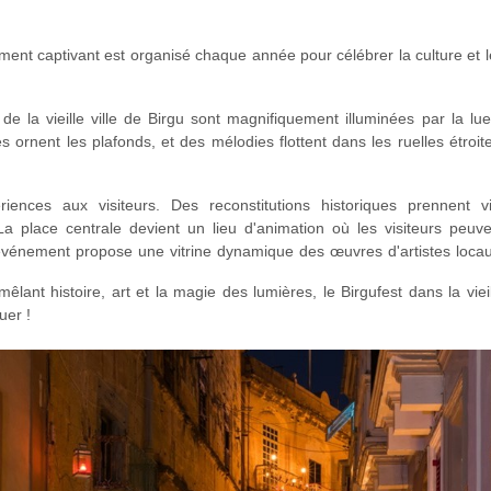
ment captivant est organisé chaque année pour célébrer la culture et l
de la vieille ville de Birgu sont magnifiquement illuminées par la lue
ornent les plafonds, et des mélodies flottent dans les ruelles étroite
riences aux visiteurs. Des reconstitutions historiques prennent vi
La place centrale devient un lieu d'animation où les visiteurs peuve
'événement propose une vitrine dynamique des œuvres d'artistes locau
nce de délices de la cuisine maltaise et une multitude d'autres activi
êlant histoire, art et la magie des lumières, le Birgufest dans la viei
uer !