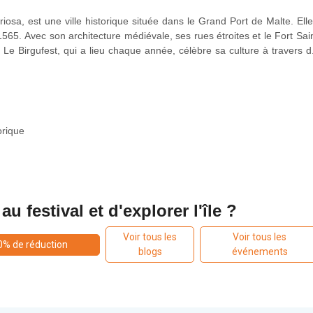
osa, est une ville historique située dans le Grand Port de Malte. Elle
565. Avec son architecture médiévale, ses rues étroites et le Fort Sai
 Le Birgufest, qui a lieu chaque année, célèbre sa culture à travers d
ns historiques et des expositions artistiques. Située à proximité de 
 vie moderne, ce qui en fait une destination attrayante.
orique
u festival et d'explorer l'île ?
Voir tous les
Voir tous les
0% de réduction
blogs
événements