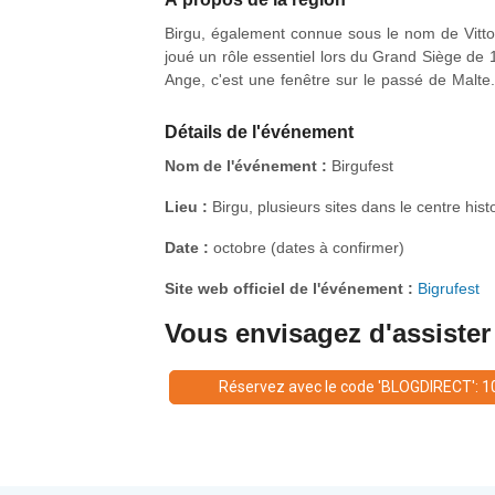
Birgu, également connue sous le nom de Vittori
joué un rôle essentiel lors du Grand Siège de 1
Ange, c'est une fenêtre sur le passé de Malte.
rues éclairées à la bougie, des reconstitutio
Valette, Birgu offre un mélange d'histoire et de
Détails de l'événement
Nom de l'événement :
Birgufest
Lieu :
Birgu, plusieurs sites dans le centre hist
Date :
octobre (dates à confirmer)
Site web officiel de l'événement :
Bigrufest
Vous envisagez d'assister a
Réservez avec le code 'BLOGDIRECT': 1