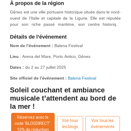
À propos de la région
Gênes est une ville portuaire historique située dans le nord-
ouest de l’Italie et capitale de la Ligurie. Elle est réputée
pour son riche passé maritime, son centre historique
pittoresque et sa gastronomie savoureuse, notamment le
Détails de l’événement
pesto. Ancienne république maritime puissante, rivale de
Venise et de Pise, Gênes est aujourd’hui une ville
Nom de l’événement :
Balena Festival
dynamique qui allie charme ancien et commodités
modernes, avec une belle architecture, des musées et une
Lieu
: Arena del Mare, Porto Antico, Gênes
promenade en bord de mer.
Dates :
du 2 au 27 juillet 2025
Site officiel de l’événement :
Balena Festival
Soleil couchant et ambiance
musicale t’attendent au bord de
la mer !
Réservez avec le
Voir tous
Voir tous les
code 'BLOGDIRECT':
les blogs
événements
10% de réduction