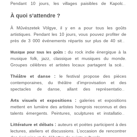
Pendant 10 jours, les villages paisibles de Kapolcs,
Taliándörögd et Vigántpetend s'animent au son de la
À quoi s’attendre ?
musique, du théâtre, des arts visuels, de la littérature et
bien plus encore. Ce qui n'était au départ qu'un petit
À Művészetek Völgye, il y en a pour tous les goûts
événement local est devenu une immense célébration de la
artistiques. Pendant les 10 jours, vous pouvez profiter de
créativité, attirant des artistes et des visiteurs de Hongrie et
près de 3 000 événements répartis sur plus de 40 sites
du monde entier. C'est l'endroit idéal pour tous ceux qui
différents. Voici ce qui vous attend :
aiment la culture, la nature et la communauté.
du rock indie énergique à la
Musique pour tous les goûts :
musique folk, jazz, classique et musiques du monde.
Groupes célèbres et artistes locaux partagent la scène
dans une ambiance musicale riche et variée.
Théâtre et danse :
le festival propose des pièces
contemporaines, du théâtre d’improvisation et des
spectacles de danse, allant des représentations
professionnelles aux performances intimistes.
Arts visuels et expositions :
galeries et expositions
mettent en lumière des artistes hongrois reconnus et des
talents émergents. Peintures, sculptures et installations
interactives rendent l’art vivant et accessible.
Littérature et débats :
auteurs et poètes participent à des
lectures, ateliers et discussions. L’occasion de rencontrer