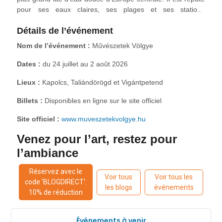
pour ses eaux claires, ses plages et ses stations
balnéaires. Le festival se déroule dans trois villages du
Détails de l’événement
Haut-Balaton : Kapolcs, Taliándörögd et Vigántpetend. Ces
lieux sont entourés de nature et de sentiers de randonnée,
Nom de l’événement :
Művészetek Völgye
avec des musées locaux, des restaurants traditionnels et
des marchés d’artisanat.
Dates :
du 24 juillet au 2 août 2026
Lieux :
Kapolcs, Taliándörögd et Vigántpetend
Billets :
Disponibles en ligne sur le site officiel
Site officiel :
www.muveszetekvolgye.hu
Venez pour l’art, restez pour
l’ambiance
Réservez avec le
Voir tous
Voir tous les
code 'BLOGDIRECT':
les blogs
événements
10% de réduction
Événements à venir