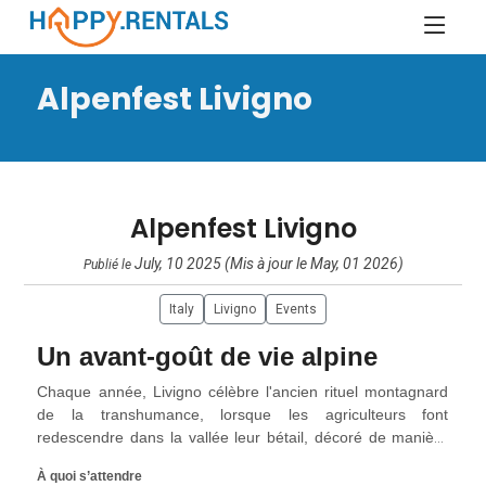
Alpenfest Livigno
Alpenfest Livigno
July, 10 2025 (Mis à jour le May, 01 2026)
Publié le
Italy
Livigno
Events
Un avant-goût de vie alpine
Chaque année, Livigno célèbre l'ancien rituel montagnard
de la transhumance, lorsque les agriculteurs font
redescendre dans la vallée leur bétail, décoré de manière
festive, depuis les hauts pâturages de Trepalle. Prévue les
À quoi s’attendre
19 et 20 septembre 2026, l'Alpenfest est un hommage