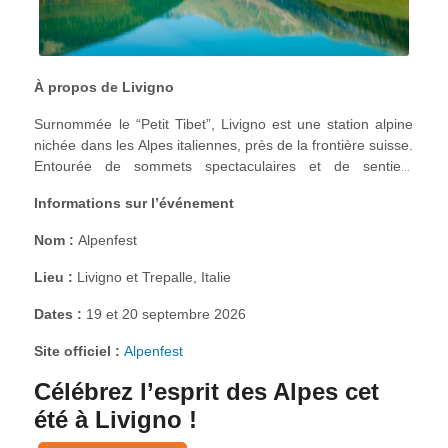
principal, mais l’énergie et le caractère local y sont tout
aussi forts.
À propos de Livigno
Surnommée le “Petit Tibet”, Livigno est une station alpine
nichée dans les Alpes italiennes, près de la frontière suisse.
Entourée de sommets spectaculaires et de sentiers
panoramiques, elle offre un parfait équilibre entre nature,
Informations sur l’événement
culture et détente. L’été est une période idéale pour s’y
rendre : air pur, couleurs dorées et calme absolu.
Nom :
Alpenfest
Lieu :
Livigno et Trepalle, Italie
Dates :
19 et 20 septembre 2026
Site officiel :
Alpenfest
Célébrez l’esprit des Alpes cet
été à Livigno !