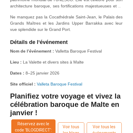
architecture baroque, ses fortifications majestueuses et sa
scène culturelle animée. Construite au XVIe siècle par les
Ne manquez pas la Cocathédrale Saint-Jean, le Palais des
Chevaliers de Saint-Jean, chaque rue dévoile églises,
Grands Maîtres et les Jardins Upper Barrakka avec leur
palais et places élégantes.
vue splendide sur le Grand Port.
Détails de l’événement
Nom de l’événement :
Valletta Baroque Festival
Lieu :
La Valette et divers sites à Malte
Dates :
8–25 janvier 2026
Site officiel :
Valleta Baroque Festival
Planifiez votre voyage et vivez la
célébration baroque de Malte en
janvier !
Réservez avec le
Voir tous
Voir tous les
code 'BLOGDIRECT':