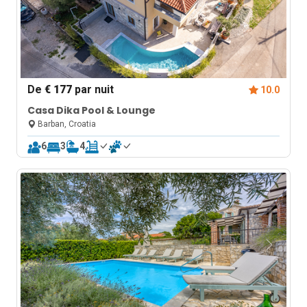
De
€ 177
par nuit
10.0
Casa Dika Pool & Lounge
Barban, Croatia
6
3
4