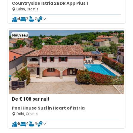
Countryside Istria 2BDR App Pius 1
Labin, Croatia
4
2
2
Nouveau
De
€ 106
par nuit
Pool House Suzi in Heart of Istria
Orihi, Croatia
8
4
4