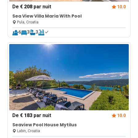
De
€ 208
par nuit
10.0
Sea View Villa Maria With Pool
Pula, Croatia
6
3
3
De
€ 183
par nuit
10.0
Seaview Pool House Mytilus
Labin, Croatia