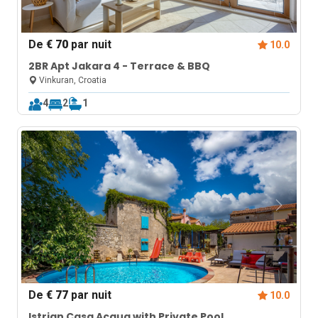
De
€ 70
par nuit
10.0
2BR Apt Jakara 4 - Terrace & BBQ
Vinkuran, Croatia
4
2
1
De
€ 77
par nuit
10.0
Istrian Casa Acqua with Private Pool