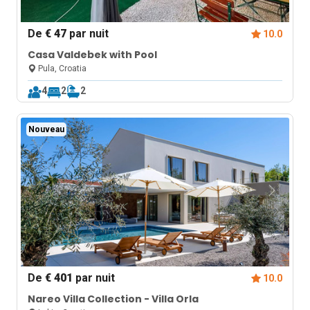
De
€ 47
par nuit
10.0
Casa Valdebek with Pool
Pula, Croatia
4
2
2
Nouveau
De
€ 401
par nuit
10.0
Nareo Villa Collection - Villa Orla