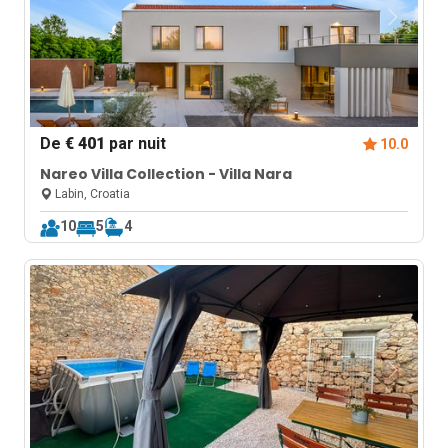
De
€ 401
par nuit
10.0
Nareo Villa Collection - Villa Nara
Labin, Croatia
10
5
4