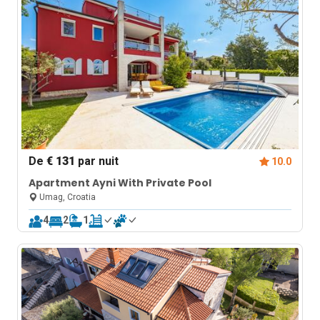
De
€ 131
par nuit
10.0
Apartment Ayni With Private Pool
Umag, Croatia
4
2
1