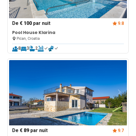
De
€ 100
par nuit
9.8
Pool House Klarina
Pićan, Croatia
8
3
2
De
€ 89
par nuit
9.7