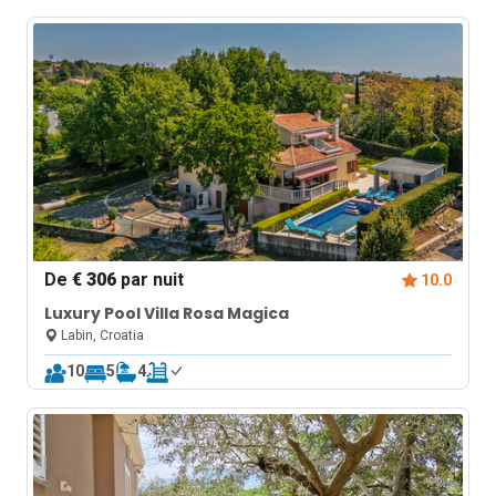
De
€ 306
par nuit
10.0
Luxury Pool Villa Rosa Magica
Labin, Croatia
10
5
4