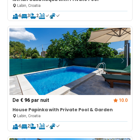
Labin, Croatia
6
3
2
De
€ 96
par nuit
10.0
House Papinka with Private Pool & Garden
Labin, Croatia
6
2
1