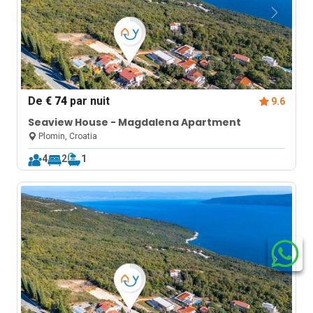
De
€ 74
par nuit
9.6
Seaview House - Magdalena Apartment
Plomin, Croatia
4
2
1