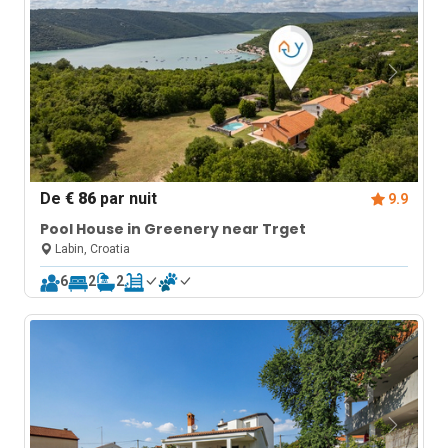
De
€ 86
par nuit
9.9
Pool House in Greenery near Trget
Labin, Croatia
6
2
2