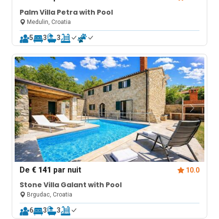
Palm Villa Petra with Pool
Medulin, Croatia
5
3
3
De
€ 141
par nuit
10.0
Stone Villa Galant with Pool
Brgudac, Croatia
6
3
3