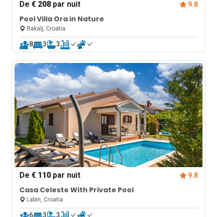
De
€ 208
par nuit
9.8
Pool Villa Ora in Nature
Rakalj, Croatia
8
3
3
De
€ 110
par nuit
9.8
Casa Celeste With Private Pool
Labin, Croatia
6
3
3