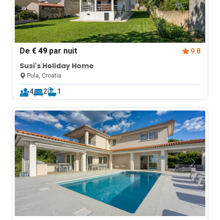
De
€ 49
par nuit
9.8
Susi's Holiday Home
Pula, Croatia
4
2
1