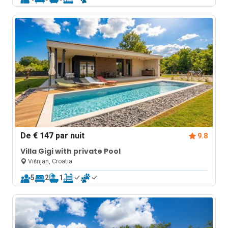
De
€ 147
par nuit
9.8
Villa Gigi with private Pool
Višnjan, Croatia
5
2
1