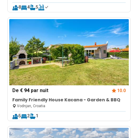
8
4
5
De
€ 94
par nuit
10.0
Family Friendly House Kacana - Garden & BBQ
Vodnjan, Croatia
5
2
1