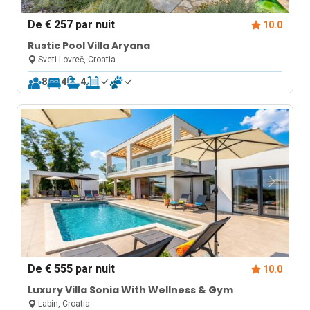
De
€ 257
par nuit
10.0
Rustic Pool Villa Aryana
Sveti Lovreč, Croatia
8
4
4
De
€ 555
par nuit
10.0
Luxury Villa Sonia With Wellness & Gym
Labin, Croatia