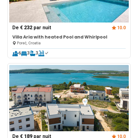
De
€ 232
par nuit
10.0
Villa Aria with heated Pool and Whirlpool
Poreč, Croatia
6
3
3
De
€ 189
par nuit
10.0