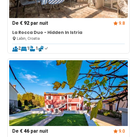
De
€ 92
par nuit
9.8
La Rocca Duo - Hidden In Istria
Labin, Croatia
2
1
1
De
€ 46
par nuit
9.0