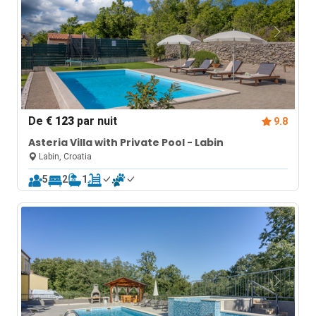
De
€ 123
par nuit
9.8
Asteria Villa with Private Pool - Labin
Labin, Croatia
5
2
1