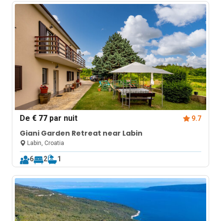
De
€ 77
par nuit
9.7
Giani Garden Retreat near Labin
Labin, Croatia
6
2
1