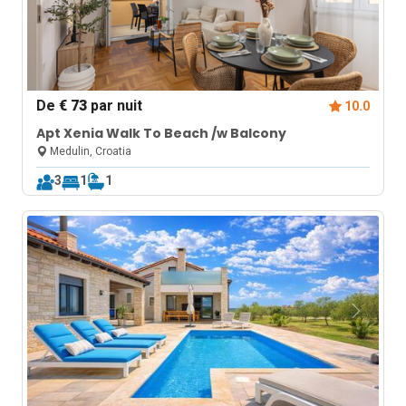
De
€ 73
par nuit
10.0
Apt Xenia Walk To Beach /w Balcony
Medulin, Croatia
3
1
1