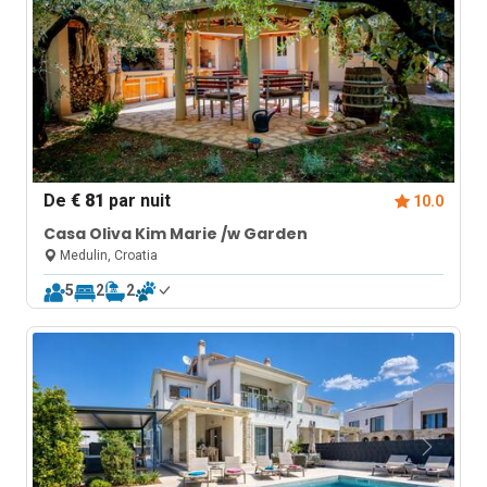
De
€ 81
par nuit
10.0
Casa Oliva Kim Marie /w Garden
Medulin, Croatia
5
2
2