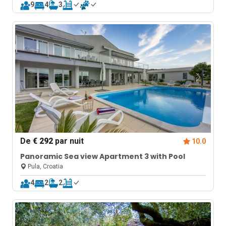
9
4
3
De
€ 292
par nuit
10.0
Panoramic Sea view Apartment 3 with Pool
Pula, Croatia
4
2
2