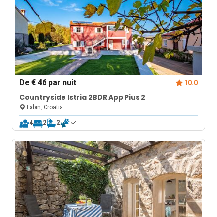
De
€ 46
par nuit
10.0
Countryside Istria 2BDR App Pius 2
Labin, Croatia
4
2
2