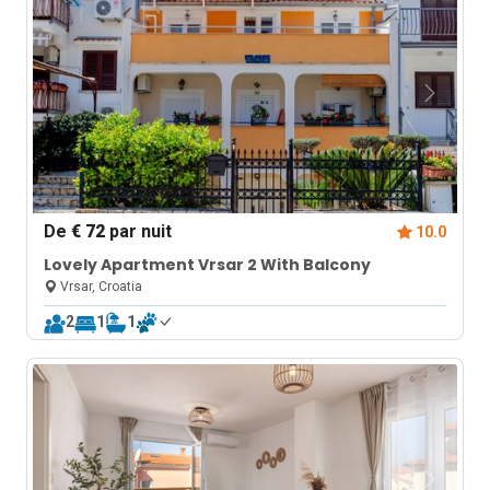
De
€ 72
par nuit
10.0
Lovely Apartment Vrsar 2 With Balcony
Vrsar, Croatia
2
1
1