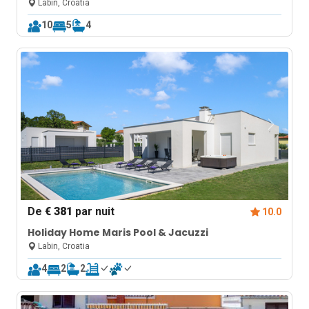
Labin, Croatia
10
5
4
De
€ 381
par nuit
10.0
Holiday Home Maris Pool & Jacuzzi
Labin, Croatia
4
2
2