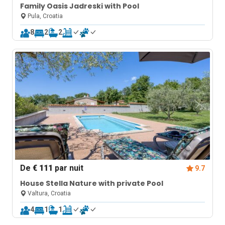
Family Oasis Jadreski with Pool
Pula, Croatia
8
2
2
De
€ 111
par nuit
9.7
House Stella Nature with private Pool
Valtura, Croatia
4
1
1