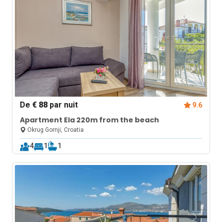
De
€ 88
par nuit
9.6
Apartment Ela 220m from the beach
Okrug Gornji, Croatia
4
1
1