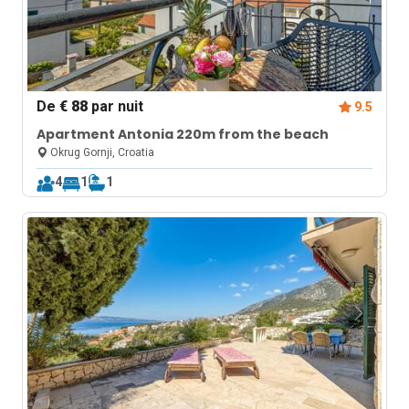
De
€ 88
par nuit
9.5
Apartment Antonia 220m from the beach
Okrug Gornji, Croatia
4
1
1