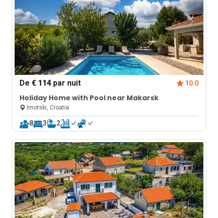
De
€ 114
par nuit
10.0
Holiday Home with Pool near Makarsk
Imotski, Croatia
8
3
2