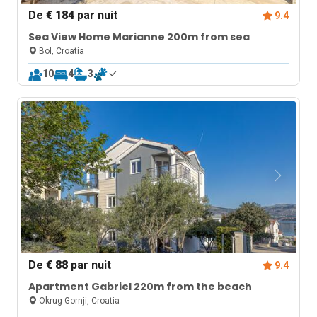
De
€ 184
par nuit
9.4
Sea View Home Marianne 200m from sea
Bol, Croatia
10
4
3
De
€ 88
par nuit
9.4
Apartment Gabriel 220m from the beach
Okrug Gornji, Croatia