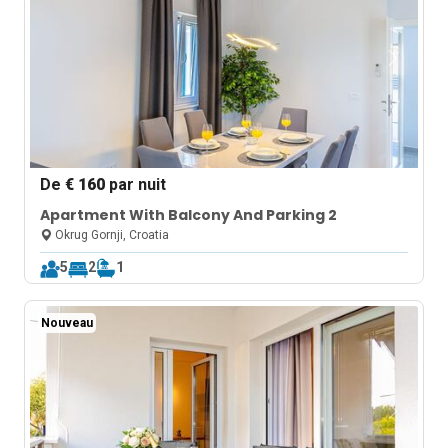
De
€ 160
par nuit
Apartment With Balcony And Parking 2
Okrug Gornji, Croatia
5
2
1
Nouveau