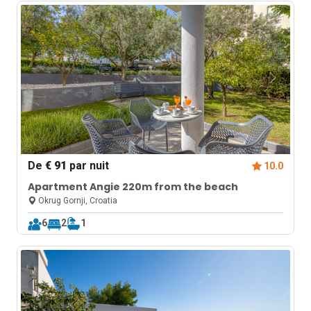
De
€ 91
par nuit
10.0
Apartment Angie 220m from the beach
Okrug Gornji, Croatia
6
2
1