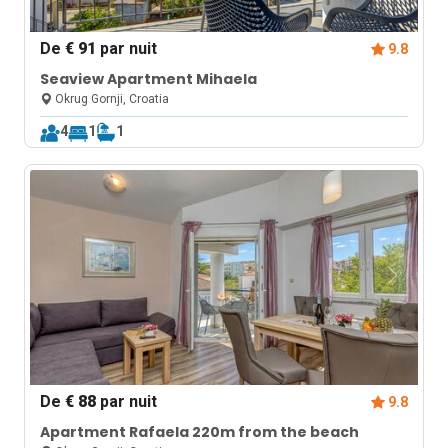
De
€ 91
par nuit
9.8
Seaview Apartment Mihaela
Okrug Gornji, Croatia
4
1
1
De
€ 88
par nuit
9.8
Apartment Rafaela 220m from the beach