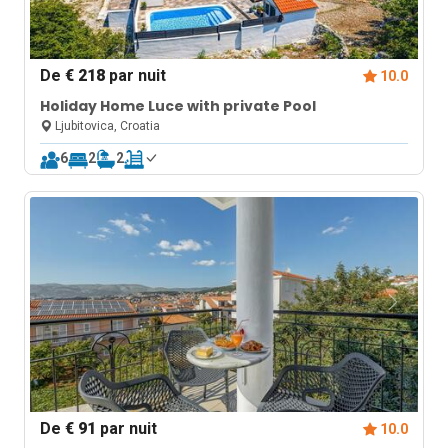
De
€ 218
par nuit
10.0
Holiday Home Luce with private Pool
Ljubitovica, Croatia
6
2
2
De
€ 91
par nuit
10.0