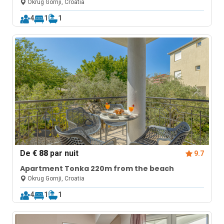
Okrug Gornji, Croatia
4
1
1
De
€ 88
par nuit
9.7
Apartment Tonka 220m from the beach
Okrug Gornji, Croatia
4
1
1