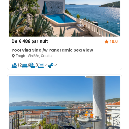
De
€ 486
par nuit
10.0
Pool Villa Sine /w Panoramic Sea View
Trogir - Vinišće, Croatia
12
6
3