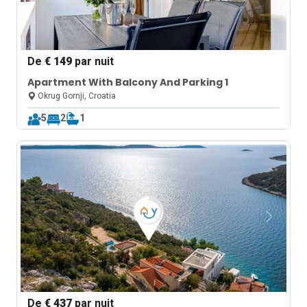
De
€ 149
par nuit
Apartment With Balcony And Parking 1
Okrug Gornji, Croatia
5
2
1
De
€ 437
par nuit