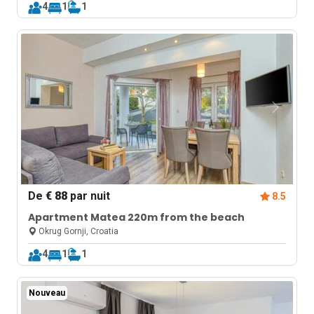
4
1
1
De
€ 88
par nuit
8.5
Apartment Matea 220m from the beach
Okrug Gornji, Croatia
4
1
1
Nouveau