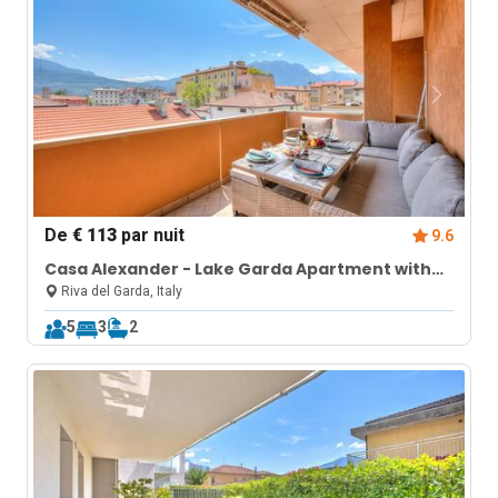
De
€ 113
par nuit
9.6
Casa Alexander - Lake Garda Apartment with
Terrace
Riva del Garda, Italy
5
3
2