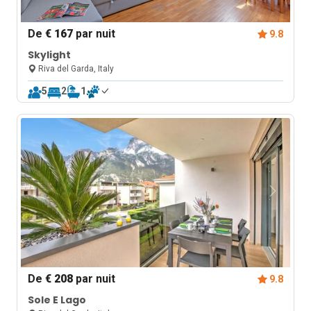
De
€ 167
par nuit
9.8
Skylight
Riva del Garda, Italy
5
2
1
De
€ 208
par nuit
9.8
Sole E Lago