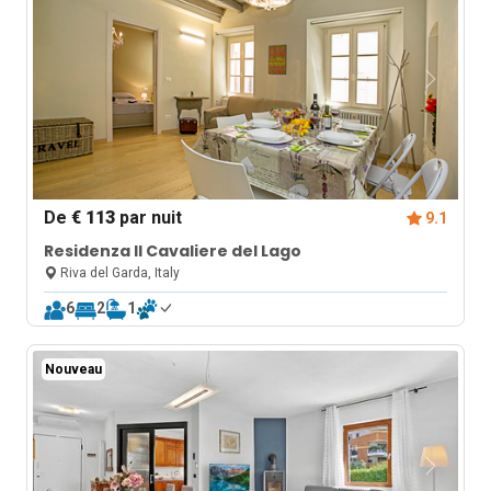
De
€ 113
par nuit
9.1
Residenza Il Cavaliere del Lago
Riva del Garda, Italy
6
2
1
Nouveau