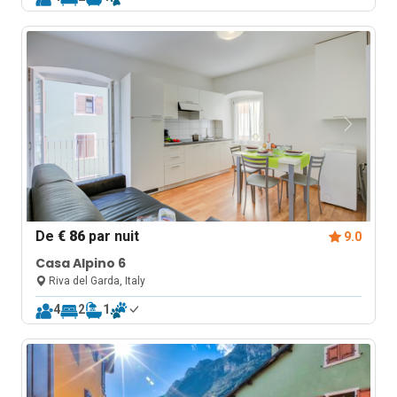
De
€ 86
par nuit
9.0
Casa Alpino 6
Riva del Garda, Italy
4
2
1