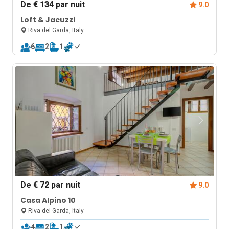
De
€ 134
par nuit
9.0
Loft & Jacuzzi
Riva del Garda, Italy
6
2
1
De
€ 72
par nuit
9.0
Casa Alpino 10
Riva del Garda, Italy
4
2
1