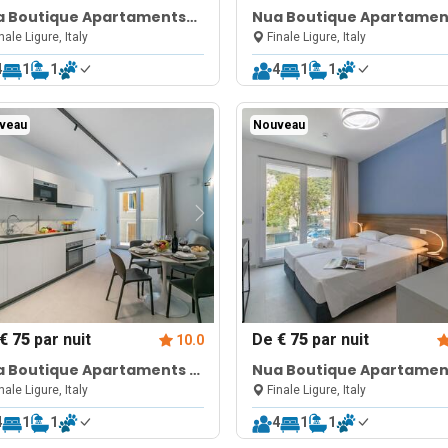
a Boutique Apartaments
Nua Boutique Apartamen
 Towncentre
Towncentre
nale Ligure, Italy
Finale Ligure, Italy
4
1
1
4
1
1
veau
Nouveau
€ 75
par nuit
De
€ 75
par nuit
10.0
a Boutique Apartaments 2
Nua Boutique Apartamen
wncentre
10 Towncentre
nale Ligure, Italy
Finale Ligure, Italy
4
1
1
4
1
1