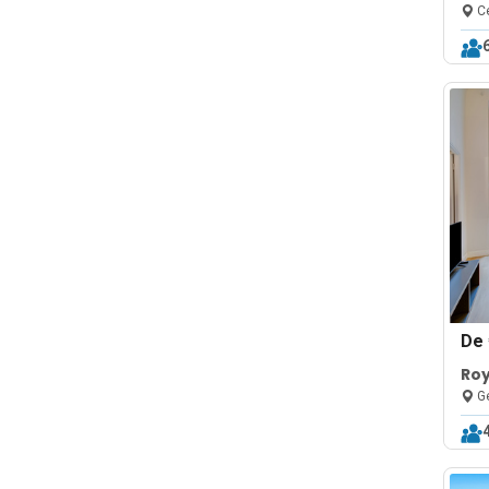
Ce
De
Roy
Ge