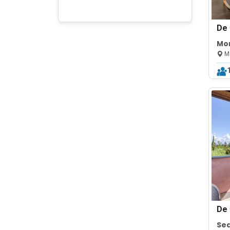
De
Mon
Mo
De
Sea