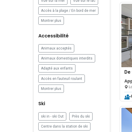
Vue sur la mer
Vue sur le lac
Accès à la plage / En bord de mer
Montrer plus
Accessibilité
Animaux acceptés
Animaux domestiques interdits
Adapté aux enfants
De
Accès en fauteuil roulant
Ap
Ap
Lo
Montrer plus
Ba
Ski
ski in - ski Out
Près du ski
Centre dans la station de ski