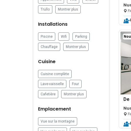
Nu
Trullo
Montrer plus
14
Fi
Installations
Nou
Piscine
Wifi
Parking
Chauffage
Montrer plus
Cuisine
Cuisine complète
Lave-vaisselle
Four
Cafetière
Montrer plus
De
Nu
Emplacement
To
Fi
Vue sur la montagne