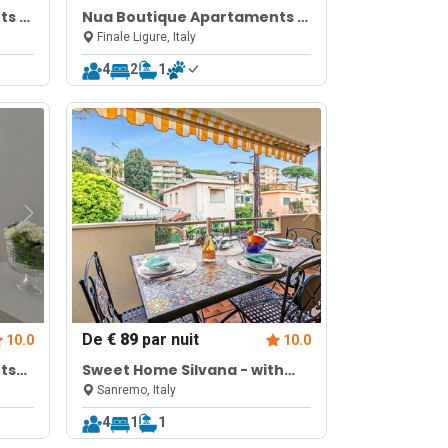
ts 6
Nua Boutique Apartaments 5
Towncentre
Finale Ligure, Italy
4
2
1
De
€ 89
par nuit
10.0
10.0
ts
Sweet Home Silvana - with
Terrace & Parking
Sanremo, Italy
4
1
1