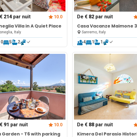
€ 214
par nuit
De
€ 82
par nuit
10.0
eglia Villa in A Quiet Place
Casa Vacanze Maimone 3
Central Sanremo Old To
neglia, Italy
Sanremo, Italy
10
5
2
4
1
1
€ 91
par nuit
De
€ 88
par nuit
10.0
 Garden - T6 with parking
Kimera Del Parasio Histor