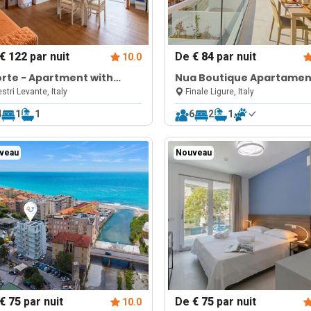
€ 122
par nuit
De
€ 84
par nuit
10.0
Forte - Apartment with
Nua Boutique Apartamen
lcony
Penthouse 1
stri Levante, Italy
Finale Ligure, Italy
4
1
1
6
2
1
veau
Nouveau
€ 75
par nuit
De
€ 75
par nuit
10.0