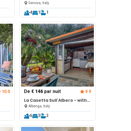
Genova, Italy
4
1
1
De
€ 146
par nuit
10.0
9.9
La Casetta Sull'Albero - with
den
Balcony, Garden & Parking
Albenga, Italy
6
3
2