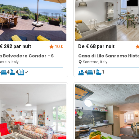
€ 292
par nuit
De
€ 68
par nuit
10.0
Villa Belvedere Condor - S
Casa di Lilo Sanremo Hist
Center Apartment | Sleeps
assio, Italy
Sanremo, Italy
A/C
4
4
4
4
1
1