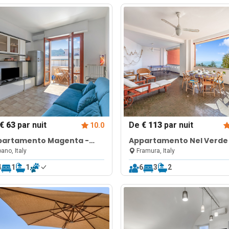
€ 63
par nuit
De
€ 113
par nuit
10.0
partamento Magenta -
Appartamento Nel Verde
artment with Sunny
Passi Dal Mare
ano, Italy
Framura, Italy
lcony
4
1
1
6
3
2