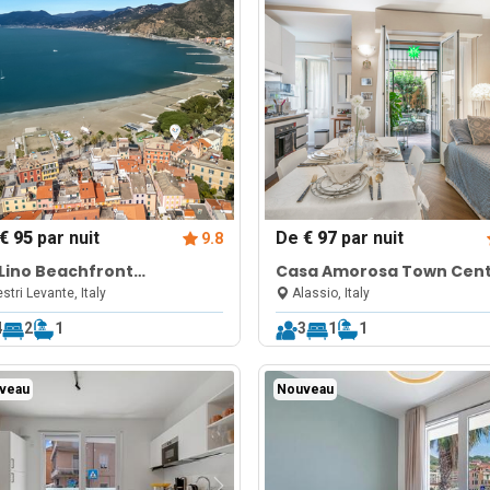
€ 95
par nuit
De
€ 97
par nuit
9.8
Lino Beachfront
Casa Amorosa Town Cen
rtment for 4
with Terrace and A/C
stri Levante, Italy
Alassio, Italy
4
2
1
3
1
1
veau
Nouveau