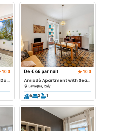
De
€ 66
par nuit
10.0
10.0
 Due
Amiadò Apartment with Sea
View Balcony
Lavagna, Italy
5
3
1