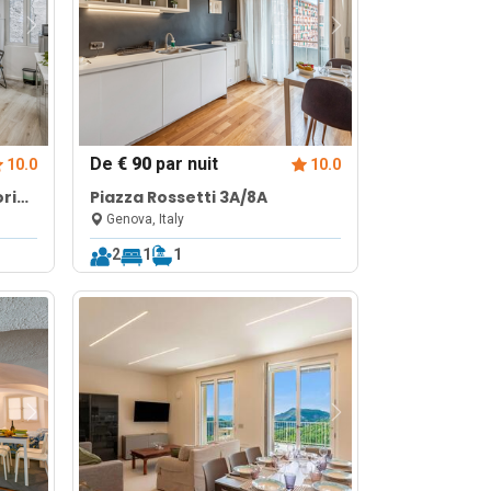
De
€ 90
par nuit
10.0
10.0
oric
Piazza Rossetti 3A/8A
 4 |
Genova, Italy
2
1
1