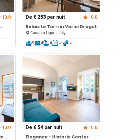
De
€ 253
par nuit
10.0
10.0
Relais Le Torri in Verici Dragut
wn
Casarza Ligure, Italy
9
4
4
De
€ 54
par nuit
10.0
10.0
ic
Elegance - Historic Center