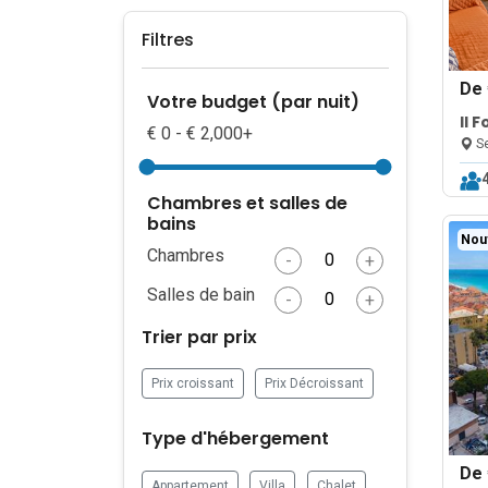
Filtres
De
Votre budget (par nuit)
Il 
€ 0 - € 2,000+
Ba
Se
Chambres et salles de
bains
Nou
Chambres
-
+
Salles de bain
-
+
Trier par prix
Prix croissant
Prix Décroissant
Type d'hébergement
De
Appartement
Villa
Chalet