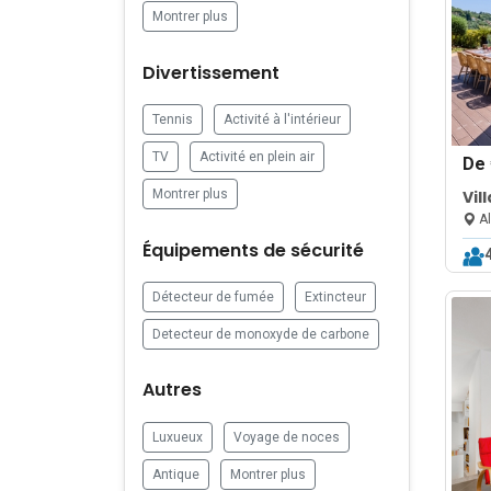
Montrer plus
Divertissement
Tennis
Activité à l'intérieur
TV
Activité en plein air
De
Montrer plus
Al
Équipements de sécurité
Détecteur de fumée
Extincteur
Detecteur de monoxyde de carbone
Autres
Luxueux
Voyage de noces
Antique
Montrer plus