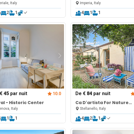
Apartment for 4
riale, Italy
Imperia, Italy
6
2
1
4
1
1
€ 45
par nuit
De
€ 84
par nuit
10.0
al - Historic Center
Ca D'artista For Nature
Lovers with Terrace Gar
nova, Italy
Stellanello, Italy
4
1
1
4
2
1