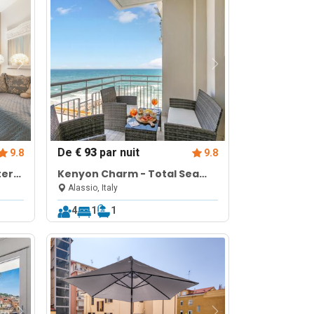
De
€ 93
par nuit
9.8
9.8
ter
Kenyon Charm - Total Sea
View
Alassio, Italy
4
1
1