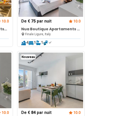
De
€ 75
par nuit
10.0
10.0
ts
Nua Boutique Apartaments 18
Towncentre
Finale Ligure, Italy
4
1
1
Nouveau
De
€ 84
par nuit
10.0
10.0