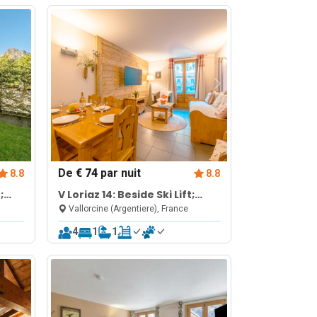
De
€ 74
par nuit
8.8
8.8
;
V Loriaz 14: Beside Ski Lift;
Pool, Sauna & Gym
Vallorcine (Argentiere), France
4
1
1