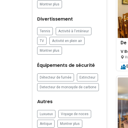
Montrer plus
Divertissement
Tennis
Activité à l'intérieur
TV
Activité en plein air
De
V B
Montrer plus
Poo
Va
Équipements de sécurité
Détecteur de fumée
Extincteur
Detecteur de monoxyde de carbone
Autres
Luxueux
Voyage de noces
Antique
Montrer plus