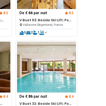
De
€ 66
par nuit
8.5
8.5
;
V Buet 53: Beside Ski Lift; Pool,
Sauna & Gym
Vallorcine (Argentiere), France
5
2
1
De
€ 86
par nuit
8.4
8.4
V Buet 32: Beside Ski Lift; Pool,