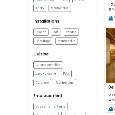
l'O
Trullo
Montrer plus
Val
Va
& W
Installations
Piscine
Wifi
Parking
Chauffage
Montrer plus
Cuisine
Cuisine complète
Lave-vaisselle
Four
Cafetière
Montrer plus
De
V L
Emplacement
Poo
Va
Vue sur la montagne