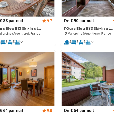
€ 88
par nuit
De
€ 90
par nuit
9.7
urs Bleu B13 Ski-In at
l'Ours Bleu B33 Ski-In at
lorcine| Shared Pool, Gym
Vallorcine| Shared Pool,
llorcine (Argentiere), France
Vallorcine (Argentiere), France
ellness
& Wellness
6
3
3
4
2
2
€ 64
par nuit
De
€ 54
par nuit
9.0