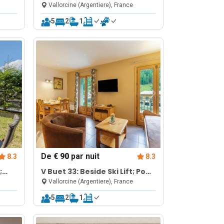
Sauna & Gym
Vallorcine (Argentiere), France
5
2
1
De
€ 90
par nuit
8.3
8.3
;
V Buet 33: Beside Ski Lift; Pool,
Sauna & Gym
Vallorcine (Argentiere), France
5
2
1