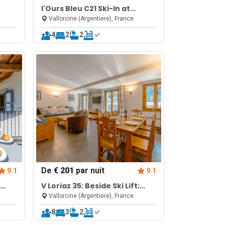
l'Ours Bleu C21 Ski-In at
 Gym
Vallorcine| Shared Pool, Gym
Vallorcine (Argentiere), France
& Wellness
4
2
2
De
€ 201
par nuit
9.1
9.1
V Loriaz 35: Beside Ski Lift;
Pool, Sauna & Gym
Vallorcine (Argentiere), France
8
3
2