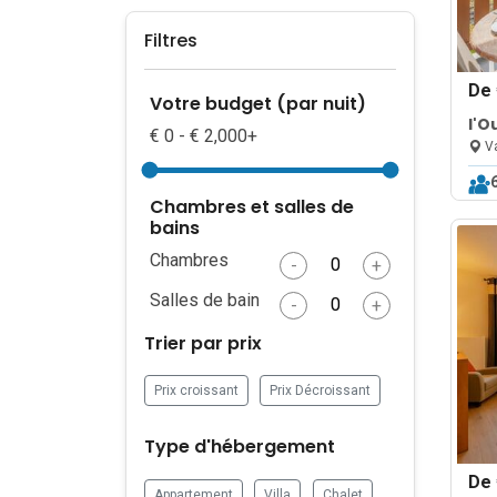
Filtres
De
Votre budget (par nuit)
l'O
€ 0 - € 2,000+
Val
Va
& W
Chambres et salles de
bains
Chambres
-
+
Salles de bain
-
+
Trier par prix
Prix croissant
Prix Décroissant
Type d'hébergement
De
Appartement
Villa
Chalet