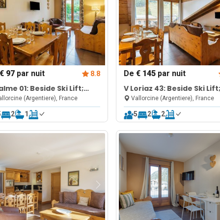
€ 97
par nuit
De
€ 145
par nuit
8.8
alme 01: Beside Ski Lift;
V Loriaz 43: Beside Ski Lift
l, Sauna & Gym
Pool, Sauna & Gym
llorcine (Argentiere), France
Vallorcine (Argentiere), France
5
2
1
5
2
2