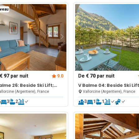
veau
€ 97
par nuit
De
€ 70
par nuit
9.0
alme 26: Beside Ski Lift;
V Balme 04: Beside Ski Lift
l, Sauna & Gym
Pool, Sauna & Gym
llorcine (Argentiere), France
Vallorcine (Argentiere), France
6
3
2
3
1
1