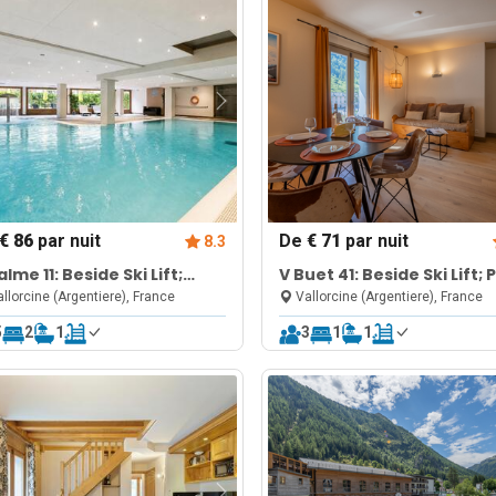
€ 86
par nuit
De
€ 71
par nuit
8.3
alme 11: Beside Ski Lift;
V Buet 41: Beside Ski Lift; 
l, Sauna & Gym
Sauna & Gym
llorcine (Argentiere), France
Vallorcine (Argentiere), France
5
2
1
3
1
1