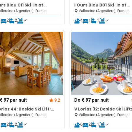
urs Bleu C11 Ski-In at
l'Ours Bleu B01 Ski-In at
lorcine| Shared Pool, Gym
Vallorcine| Shared Pool,
llorcine (Argentiere), France
Vallorcine (Argentiere), France
ellness
& Wellness
4
2
2
4
1
1
€ 97
par nuit
De
€ 97
par nuit
9.2
oriaz 44: Beside Ski Lift;
V Loriaz 32: Beside Ski Lift;
l, Sauna & Gym
Pool, Sauna & Gym
llorcine (Argentiere), France
Vallorcine (Argentiere), France
5
2
2
6
2
1