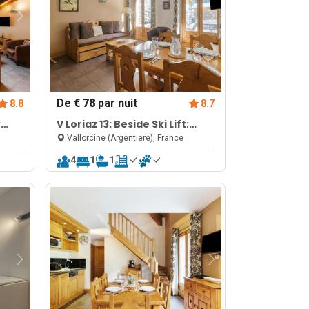
De
€ 78
par nuit
8.8
8.7
;
V Loriaz 13: Beside Ski Lift;
Pool, Sauna & Gym
Vallorcine (Argentiere), France
4
1
1