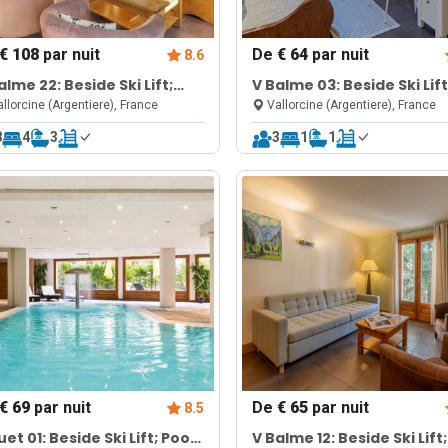
€ 108
par nuit
De
€ 64
par nuit
8.6
alme 22: Beside Ski Lift;
V Balme 03: Beside Ski Lift
l, Sauna & Gym
Pool, Sauna & Gym
llorcine (Argentiere), France
Vallorcine (Argentiere), France
8
4
3
3
1
1
€ 69
par nuit
De
€ 65
par nuit
8.5
uet 01: Beside Ski Lift; Pool,
V Balme 12: Beside Ski Lift;