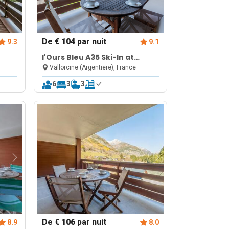
De
€ 104
par nuit
9.3
9.1
l'Ours Bleu A35 Ski-In at
 Gym
Vallorcine| Shared Pool, Gym
Vallorcine (Argentiere), France
& Wellness
6
3
3
De
€ 106
par nuit
8.9
8.0