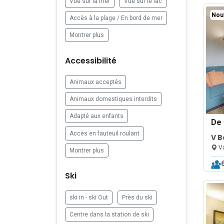
Vue sur la mer
Vue sur le lac
Nou
Accès à la plage / En bord de mer
Montrer plus
Accessibilité
Animaux acceptés
Animaux domestiques interdits
Adapté aux enfants
De
Accès en fauteuil roulant
V B
Poo
Va
Montrer plus
Ski
ski in - ski Out
Près du ski
Centre dans la station de ski