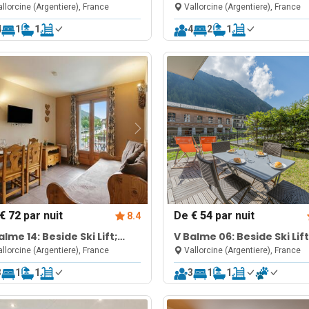
una & Gym
Pool, Sauna & Gym
llorcine (Argentiere), France
Vallorcine (Argentiere), France
4
1
1
4
2
1
€ 72
par nuit
De
€ 54
par nuit
8.4
alme 14: Beside Ski Lift;
V Balme 06: Beside Ski Lift
l, Sauna & Gym
Pool, Sauna & Gym
llorcine (Argentiere), France
Vallorcine (Argentiere), France
3
1
1
3
1
1