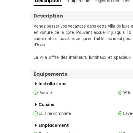
Description
Équipements
Règles et conditions
Description
Venez passer vos vacances dans cette villa de luxe ex
en voiture de la côte. Pouvant accueillir jusqu'à 
cadre naturel paisible, ce qui en fait le lieu idéal po
d'Azur.

La villa offre des intérieurs lumineux et spacieu
comprenant une machine à café, un lave-vaisselle, un f
à induction et un coin repas. De grandes baies vitrée
Équipements
vues sur la verdure environnante. Les équipements sup
un lave-linge pour un séjour confortable, qu’il soit long
Installations
Piscine
Wifi
À l'extérieur, les hôtes peuvent se détendre au bord d
privé ou dîner en plein air dans l'espace repas aménag
Cuisine
sur le terrain de la propriété.

Cuisine complète
Lave-
Répartition des chambres

Emplacement
Chambre 1 : Cette chambre dispose d'un lit double, d'u
Chambre 2 : Cette chambre dispose d'un lit double, d'u