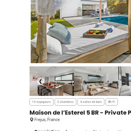
❮
10 voyageurs
5 chambres
4 salles de bain
Wi-Fi
Maison de l’Esterel 5 BR - Private 
Frejus, France