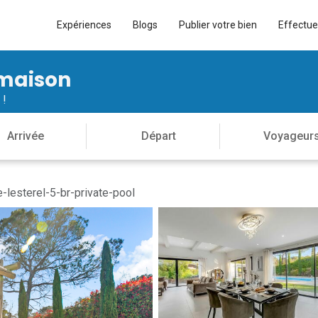
Expériences
Blogs
Publier votre bien
Effectue
 maison
 !
lesterel-5-br-private-pool