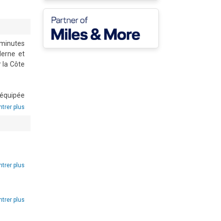
minutes 
erne et 
 la Côte 
équipée 
e plaque 
trer plus
uperbes 
tion et 
football 
trer plus
sponible 
trer plus