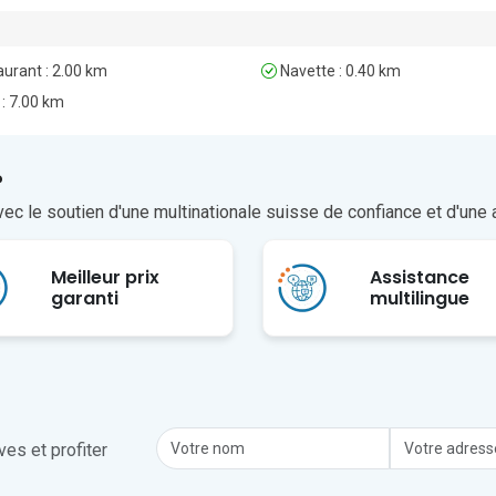
ce Côte d’Azur, situé à environ 50 minutes en voiture.
urant : 2.00 km
Navette : 0.40 km
 : 7.00 km
?
ec le soutien d'une multinationale suisse de confiance et d'une 
Meilleur prix
Assistance
garanti
multilingue
es et profiter