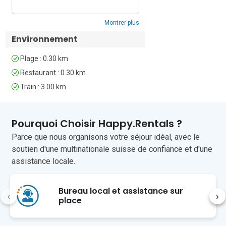
indispensable) • Borne de recharge pour 
véhicules électriques • Arrivée à partir 
de 16h00, départ avant 10h00

Montrer plus
Environnement
Frais supplémentaires et informations :    

• Vélos disponibles à la location 
Plage : 0.30 km
(différentes options et tarifs).  

Restaurant : 0.30 km
• Location de bateau à moteur de 40 ch 
disponible (1 jour : 1 000 SEK ; 1 
Train : 3.00 km
semaine : 5 000 SEK, incluant 5 litres 
d'essence).  

• Jacuzzi pour 6 personnes inclus 
Pourquoi Choisir Happy.Rentals ?
pendant 2 heures avec la location ; 
Parce que nous organisons votre séjour idéal, avec le
réservation supplémentaire disponible 
soutien d'une multinationale suisse de confiance et d'une
à 500 SEK/heure.

assistance locale.
Situation :  

L'île d'Aspo se trouve à seulement 25 
Bureau local et assistance sur
minutes en ferry de la ville de 
‹
›
place
Karlskrona. Avec seulement 430 
résidents permanents, elle est réputée 
pour ses paysages préservés, ses 