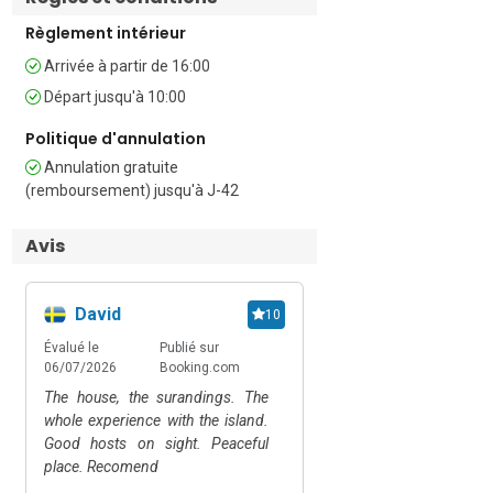
dispose de deux lits doubles.

Règlement intérieur
Chambre 2 : Accessible depuis la 
chambre 1, elle comprend également 
Arrivée à partir de 16:00
deux lits doubles.

Départ jusqu'à 10:00
Salle de bains

Politique d'annulation
Une salle de bains moderne carrelée 
Annulation gratuite
avec douche, lavabo, WC, lave-linge et 
(remboursement) jusqu'à J-42
sèche-linge

Équipements supplémentaires :  

Avis
• Wi-Fi gratuit (appareil portable) • 
Terrasse privée • Coin repas et salon 
extérieur • Animaux acceptés • Très 
David
10
adapté aux enfants • Jardin commun • 
Évalué le
Publié sur
Barbecue commun • Climatisation et 
06/07/2026
Booking.com
ventilateur • Sèche-cheveux • Activités 
The house, the surandings. The
de plein air • Tennis de table • 
whole experience with the island.
Trampoline • Lave-linge • Sèche-linge • 
Good hosts on sight. Peaceful
Détecteur de fumée • Parking privé 
place. Recomend
pour 2 voitures (mais voiture non 