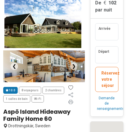
De
102
par nuit
Arrivée
Départ
❮
❯
Réservez
votre
séjour
10.0
8 voyageurs
2 chambres
Demande
1 salles de bain
Wi-Fi
de
renseignements
Aspö Island Hideaway
Family Home 60
Drottningskär, Sweden