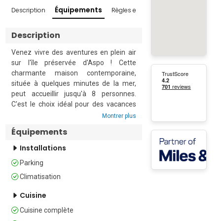
Équipements
Description
Règles et conditions
Avis
Enviro
Description
Venez vivre des aventures en plein air 
sur l'île préservée d'Aspo ! Cette 
charmante maison contemporaine, 
située à quelques minutes de la mer, 
peut accueillir jusqu'à 8 personnes. 
C'est le choix idéal pour des vacances 
entre amis ou en famille, pour ceux qui 
Montrer plus
souhaitent s'évader dans une nature 
Équipements
intacte.

Installations
Ce cottage en bois élégant offre tout le 
Parking
confort moderne, avec un espace de vie 
aéré et ouvert. Il est meublé de 
Climatisation
fauteuils, d'une télévision à écran plat, 
Cuisine
d'une table et de chaises, à côté de la 
cuisine bien équipée. La cuisine 
Cuisine complète
comprend une plaque de cuisson, un 