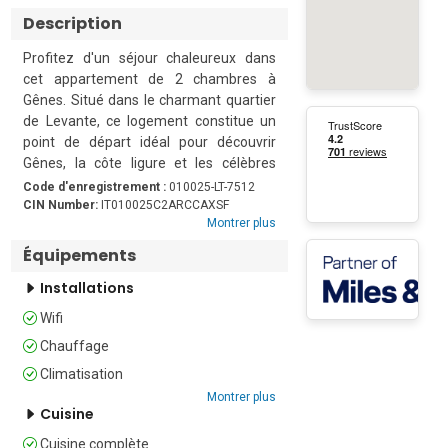
Description
Profitez d'un séjour chaleureux dans 
cet appartement de 2 chambres à 
Gênes. Situé dans le charmant quartier 
de Levante, ce logement constitue un 
point de départ idéal pour découvrir 
Gênes, la côte ligure et les célèbres 
Cinque Terre

Code d'enregistrement :
010025-LT-7512
CIN Number:
IT010025C2ARCCAXSF
Montrer plus
L'appartement dispose d'une cuisine 
moderne équipée d'un lave-vaisselle, 
Équipements
d'un four, d'un grille-pain, d'un 
Installations
réfrigérateur et d'une plaque à 
induction.  Le salon lumineux comprend 
Wifi
un canapé-lit double confortable et 
Chauffage
s'ouvre sur un balcon offrant une 
agréable vue sur la mer, l'endroit idéal 
Climatisation
pour se détendre après une journée de 
Montrer plus
Cuisine
visites.

Cuisine complète