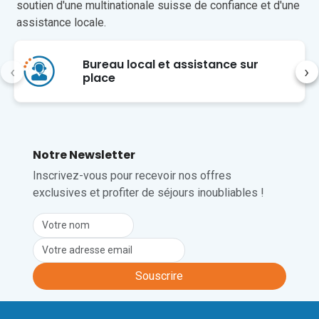
soutien d'une multinationale suisse de confiance et d'une
Gênes se trouve à environ 25 minutes 
en voiture de l’établissement.
assistance locale.
Malheureusement, les animaux de 
Bureau local et assistance sur
compagnie ne sont pas admis dans cet 
‹
›
place
établissement.
Notre Newsletter
Inscrivez-vous pour recevoir nos offres
exclusives et profiter de séjours inoubliables !
Souscrire