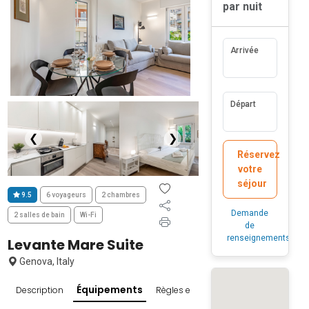
par nuit
Arrivée
Départ
❮
❯
Réservez
votre
séjour
9.5
6 voyageurs
2 chambres
Demande
2 salles de bain
Wi-Fi
de
renseignements
Levante Mare Suite
Genova, Italy
Équipements
Description
Règles et conditions
Avis
Enviro